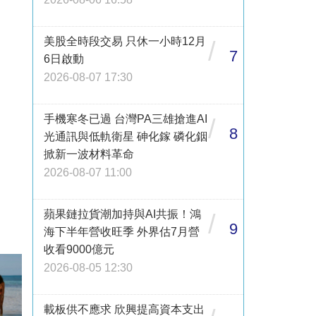
美股全時段交易 只休一小時12月
/
7
6日啟動
2026-08-07 17:30
手機寒冬已過 台灣PA三雄搶進AI
/
8
光通訊與低軌衛星 砷化鎵 磷化銦
掀新一波材料革命
2026-08-07 11:00
蘋果鏈拉貨潮加持與AI共振！鴻
/
9
海下半年營收旺季 外界估7月營
收看9000億元
2026-08-05 12:30
載板供不應求 欣興提高資本支出