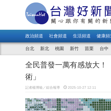
政治頻道
社會頻道
生活頻道
健康頻
台北
新北
桃園
新竹
苗栗
台中
全民普發一萬有感放大！
術」
記者楊博喻／綜合報導
2025-10-27 12:11