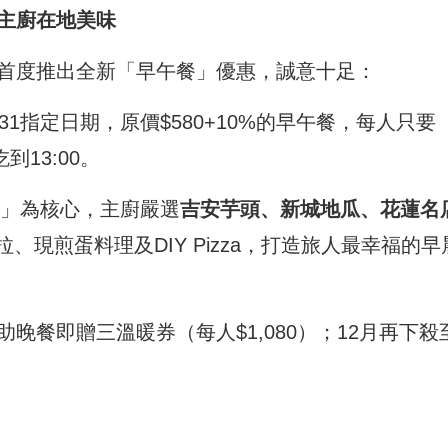
級主廚在地美味
慶首度推出全新「早午餐」優惠，誠意十足：
6/05/31指定日期，原價$580+10%的早午餐，每人只要
到13:00。
」為核心，主廚嚴選
吉安芋頭、新城地瓜、花蓮名
現煎蛋料理及DIY Pizza，打造旅人最幸福的早
晚餐即贈三溫暖券（每人$1,080）；12月再下殺