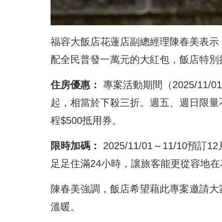
福容大飯店花蓮店副總經理陳春美表示
配全民普發一萬元的大紅包，飯店特別
住房優惠：
專案活動期間（2025/11/0
起，相當於下殺三折。週五、週日限量
程$500抵用券。
限時加碼：
2025/11/01～11/10
足足住滿24小時，讓旅客能更從容地
陳春美強調，飯店希望藉此專案邀請大
溫暖。