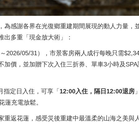
，為感謝各界在光復鄉重建期間展現的動人力量，
推出多重「現金放大術」：
1～2026/05/31），市景客房兩人成行每晚只需$2,34
不加價，並加贈下次入住三折券、單車3小時及SPA
預訂12月指定日入住，可享「
12:00入住，隔日12:00退房
在花蓮充電放鬆。
家重返花蓮，感受災後重建中最溫柔的山海之美與