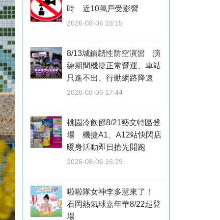
時 近10萬戶受影響
2026-08-06 18:15
8/13城鎮韌性防空演習 演
練期間機捷正常營運、車站
只進不出、行動網路降速
2026-08-06 17:44
桃園冷飲節8/21藝文特區登
場 機捷A1、A12站快閃店
暖身活動即日搶先開跑
2026-08-06 16:29
啦啦隊女神李多慧來了！
石岡熱氣球嘉年華8/22起登
場