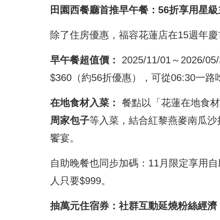
田園西餐廳首推早午餐：56折享用星
除了住房優惠，福容花蓮店在15週年
早午餐超值價：
2025/11/01～202
$360（約56折優惠），可從06:30一路吃
在地食材入菜：
餐點以「花蓮在地食材
周家包子
等入菜，結合紅黎燕麥南瓜沙拉、
饗宴。
自助晚餐也同步加碼：11月限定享用自助
人只要$999。
抽萬元住宿券：社群互動延燒粉絲經濟