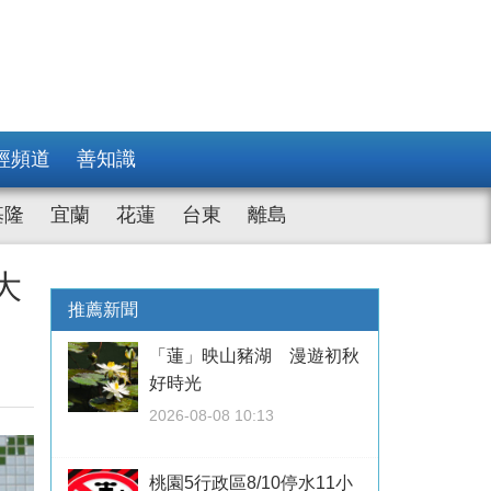
經頻道
善知識
基隆
宜蘭
花蓮
台東
離島
大
推薦新聞
「蓮」映山豬湖 漫遊初秋
好時光
2026-08-08 10:13
桃園5行政區8/10停水11小