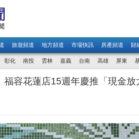
道
旅遊頻道
地方頻道
市場快訊
房產頻道
財
彰化
南投
雲林
嘉義
台南
高雄
屏東
 福容花蓮店15週年慶推「現金放