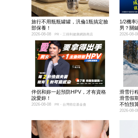
旅行不用瓶瓶罐罐，汎倫1瓶搞定臉
1/2機
部保養！
男？關
2026-08-08
2026-08-0
PR・三得利健康網路商店
伴侶和妳一起預防HPV，才有資格
滑雪行
說愛妳！
滑雪假
不怕預
2026-08-08
PR・台灣癌症基金會
2026-08-0