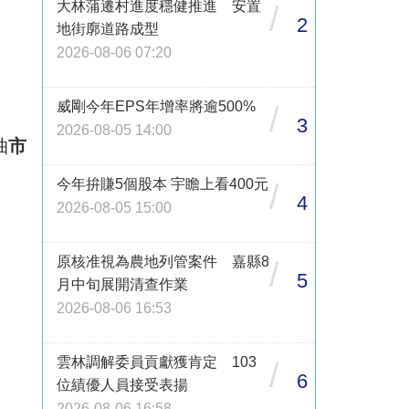
大林蒲遷村進度穩健推進 安置
/
2
地街廓道路成型
2026-08-06 07:20
威剛今年EPS年增率將逾500%
/
3
2026-08-05 14:00
抽
市
今年拚賺5個股本 宇瞻上看400元
/
4
2026-08-05 15:00
。
原核准視為農地列管案件 嘉縣8
/
5
月中旬展開清查作業
2026-08-06 16:53
雲林調解委員貢獻獲肯定 103
/
6
位績優人員接受表揚
2026-08-06 16:58