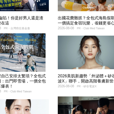
率淪陷！你是好男人還是渣
出國花費難抓？全包式海島假
鍵在這
一價搞定食宿玩樂，省錢更省
8
2026-08-08
PR・台灣癌症基金會
PR・Club Med Taiwan
程自己安排太繁瑣？全包式
2026美肌新趨勢「外泌體＋矽
期：出門即雪場，一價全包
波X」聯手，開啟高階養膚新世
算爆表！
2026-08-08
PR・矽谷電波X
8
PR・Club Med Taiwan