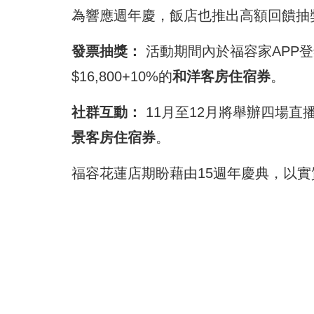
為響應週年慶，飯店也推出高額回饋抽
發票抽獎：
活動期間內於福容家APP
$16,800+10%的
和洋客房住宿券
。
社群互動：
11月至12月將舉辦四場直
景客房住宿券
。
福容花蓮店期盼藉由15週年慶典，以