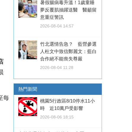
暑假腸病毒升溫！1歲童睡
夢反覆肌抽躍送醫 醫籲留
意重症警訊
2026-08-04 14:57
竹北選情告急？ 藍營參選
人杜文中致信鄭麗文：藍白
合作絕不能喪失尊嚴
店
2026-08-04 11:28
晨
熱門新聞
至每
桃園5行政區8/10停水11小
時 近10萬戶受影響
2026-08-06 18:15