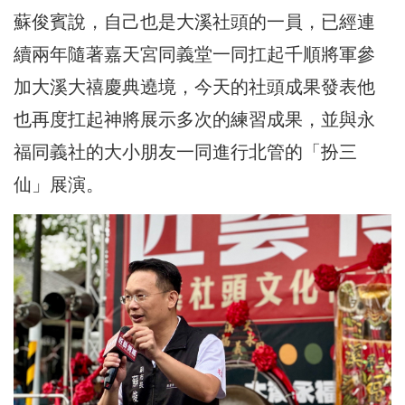
蘇俊賓說，自己也是大溪社頭的一員，已經連
續兩年隨著嘉天宮同義堂一同扛起千順將軍參
加大溪大禧慶典遶境，今天的社頭成果發表他
也再度扛起神將展示多次的練習成果，並與永
福同義社的大小朋友一同進行北管的「扮三
仙」展演。