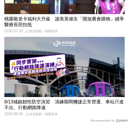
桃園敬老卡福利大升級 謝美英催生「開放農會購物」續爭
醫療長照扣抵
2026-07-19
記者黃駿騏／桃園報導
8/13城鎮韌性防空演習 演練期間機捷正常營運、車站只進
不出、行動網路降速
2026-08-06
記者黃駿騏／桃園報導
Recommended by