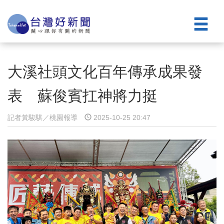
大溪社頭文化百年傳承成果發
表 蘇俊賓扛神將力挺
記者黃駿騏／桃園報導
2025-10-25 20:47