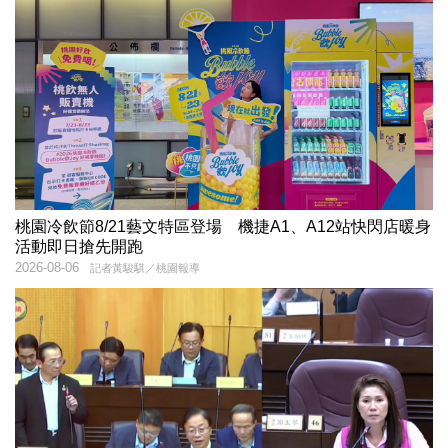
桃園冷飲節8/21藝文特區登場 機捷A1、A12站快閃店暖身
活動即日搶先開跑
2026-08-06
記者黃駿騏／桃園報導