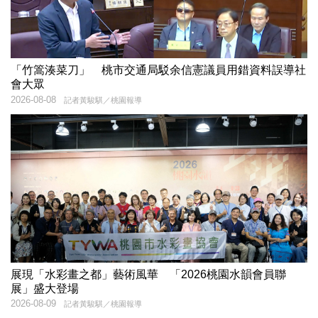
「竹篙湊菜刀」 桃市交通局駁余信憲議員用錯資料誤導社
會大眾
2026-08-08
記者黃駿騏／桃園報導
展現「水彩畫之都」藝術風華 「2026桃園水韻會員聯
展」盛大登場
2026-08-09
記者黃駿騏／桃園報導