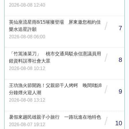
2026-08-08 12:40
英仙座流星雨8/15璀璨登場 屏東邀您相約佳
/
7
樂水追星許願
2026-08-08 06:00
「竹篙湊菜刀」 桃市交通局駁余信憲議員用
/
8
錯資料誤導社會大眾
2026-08-08 10:12
王功漁火節開跑！父親節千人烤蚵 晚間8點8
/
9
分鐘煙火迎人潮
2026-08-08 13:12
暑假來趟民雄親子小旅行 一路玩進在地特色
/
10
2026-08-07 19:12