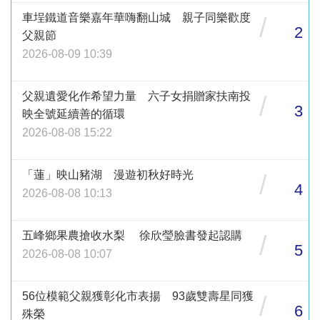
車埕鐵道音樂嘉年華嗨翻山城 親子同樂歡度
/
2
父親節
2026-08-09 10:39
父親遺愛化作希望力量 六子女捐贈家扶南投
/
3
映全號延續善的循環
2026-08-08 15:22
「蓮」映山豬湖 漫遊初秋好時光
/
4
2026-08-08 10:13
五峰鄉果農搶收水梨 徐欣瑩臉書發起認購
/
5
2026-08-08 10:07
56位模範父親獲彰化市表揚 93歲雙壽星同獲
/
6
殊榮