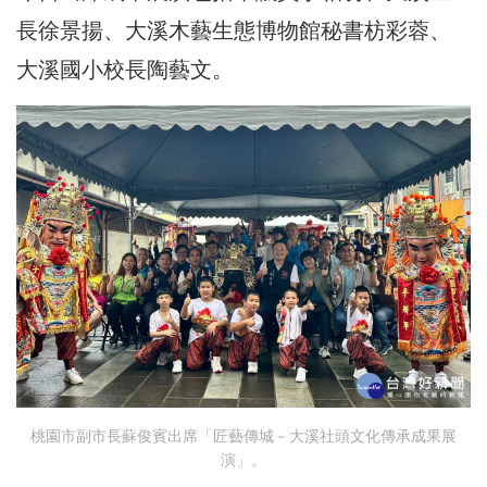
長徐景揚、大溪木藝生態博物館秘書枋彩蓉、
大溪國小校長陶藝文。
桃園市副市長蘇俊賓出席「匠藝傳城－大溪社頭文化傳承成果展
演」。