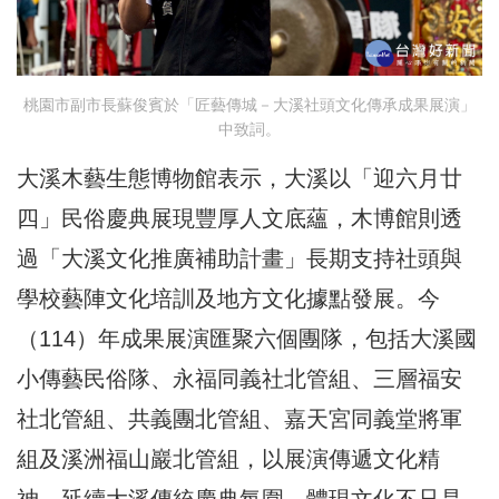
桃園市副市長蘇俊賓於「匠藝傳城－大溪社頭文化傳承成果展演」
中致詞。
大溪木藝生態博物館表示，大溪以「迎六月廿
四」民俗慶典展現豐厚人文底蘊，木博館則透
過「大溪文化推廣補助計畫」長期支持社頭與
學校藝陣文化培訓及地方文化據點發展。今
（114）年成果展演匯聚六個團隊，包括大溪國
小傳藝民俗隊、永福同義社北管組、三層福安
社北管組、共義團北管組、嘉天宮同義堂將軍
組及溪洲福山巖北管組，以展演傳遞文化精
神，延續大溪傳統慶典氛圍，體現文化不只是