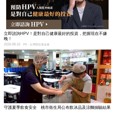
立即諮詢HPV！是對自己健康最好的投資，把握現在不嫌
晚！
2026-08-10
PR・台灣癌症基金會
守護夏季飲食安全 桃市衛生局公布飲冰品及涼麵抽驗結果