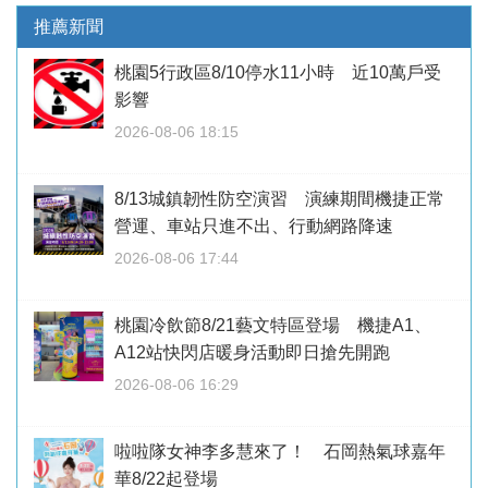
推薦新聞
桃園5行政區8/10停水11小時 近10萬戶受
影響
2026-08-06 18:15
8/13城鎮韌性防空演習 演練期間機捷正常
營運、車站只進不出、行動網路降速
2026-08-06 17:44
桃園冷飲節8/21藝文特區登場 機捷A1、
A12站快閃店暖身活動即日搶先開跑
2026-08-06 16:29
啦啦隊女神李多慧來了！ 石岡熱氣球嘉年
華8/22起登場