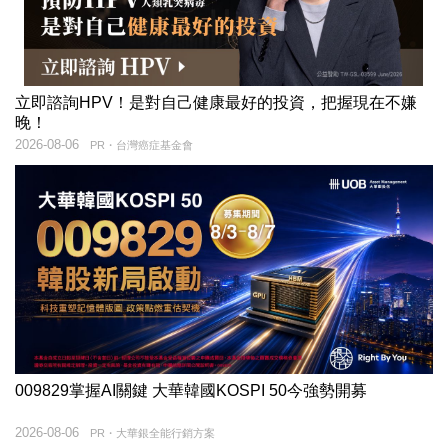
立即諮詢HPV！是對自己健康最好的投資，把握現在不嫌
晚！
2026-08-06
PR・台灣癌症基金會
009829掌握AI關鍵 大華韓國KOSPI 50今強勢開募
2026-08-06
PR・大華銀全能行銷方案