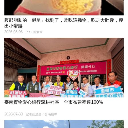
腹部脂肪的「剋星」找到了，常吃這幾物，吃走大肚囊，瘦
出小蠻腰
2026-08-06
PR・新素簡
臺南實物愛心銀行深耕社區 全市布建率達100%
2026-07-30
記者莊漢昌／台南報導