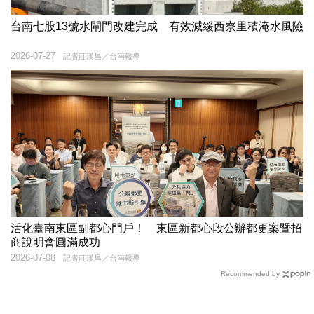
台南七股13號水閘門改建完成 有效減緩西寮里積淹水風險
2026-07-27
記者莊漢昌／台南報導
活化臺南東區副都心門戶！ 東區新都心段公辦都更案暨招
商說明會圓滿成功
2026-07-08
記者莊漢昌／台南報導
Recommended by