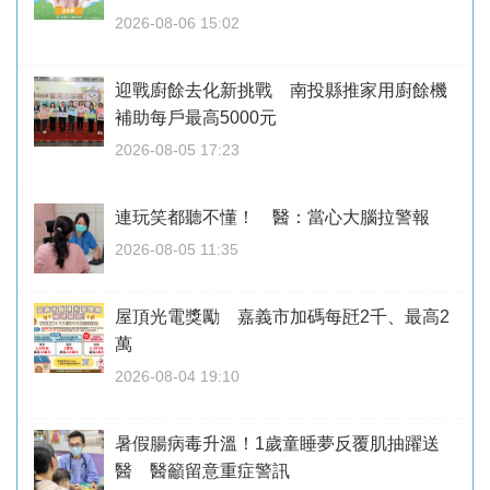
2026-08-06 15:02
迎戰廚餘去化新挑戰 南投縣推家用廚餘機
補助每戶最高5000元
2026-08-05 17:23
連玩笑都聽不懂！ 醫：當心大腦拉警報
2026-08-05 11:35
屋頂光電獎勵 嘉義市加碼每瓩2千、最高2
萬
2026-08-04 19:10
暑假腸病毒升溫！1歲童睡夢反覆肌抽躍送
醫 醫籲留意重症警訊