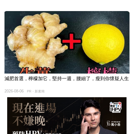
減肥首選，檸檬加它，堅持一週，腰細了，瘦到你懷疑人生
2026-08-06
PR・新素簡