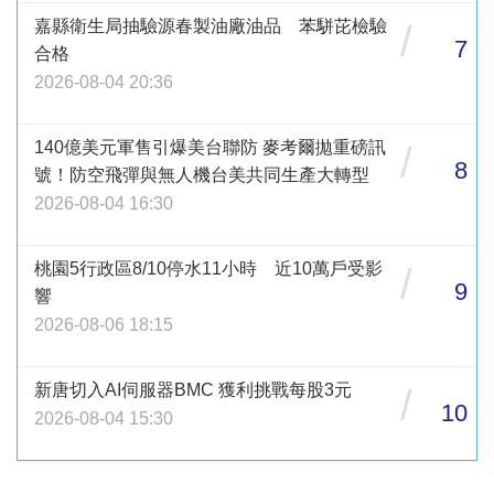
嘉縣衛生局抽驗源春製油廠油品 苯駢芘檢驗
/
7
合格
2026-08-04 20:36
140億美元軍售引爆美台聯防 麥考爾拋重磅訊
/
8
號！防空飛彈與無人機台美共同生產大轉型
2026-08-04 16:30
桃園5行政區8/10停水11小時 近10萬戶受影
/
9
響
2026-08-06 18:15
新唐切入AI伺服器BMC 獲利挑戰每股3元
/
10
2026-08-04 15:30