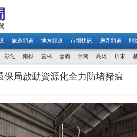
道
旅遊頻道
地方頻道
市場快訊
房產頻道
財
彰化
南投
雲林
嘉義
台南
高雄
屏東
環保局啟動資源化全力防堵豬瘟