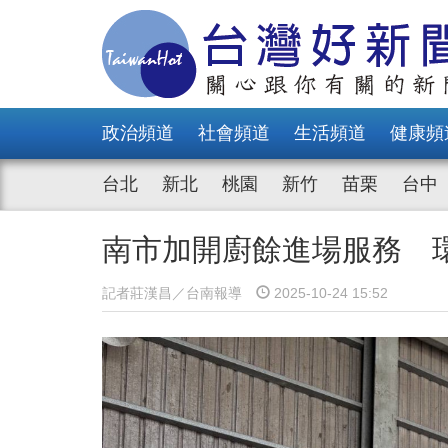
政治頻道
社會頻道
生活頻道
健康頻
台北
新北
桃園
新竹
苗栗
台中
南市加開廚餘進場服務 
記者莊漢昌／台南報導
2025-10-24 15:52