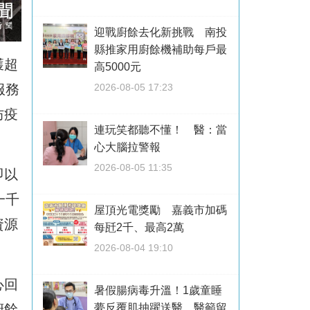
迎戰廚餘去化新挑戰 南投
縣推家用廚餘機補助每戶最
獲超
高5000元
服務
2026-08-05 17:23
防疫
連玩笑都聽不懂！ 醫：當
心大腦拉警報
2026-08-05 11:35
即以
一千
屋頂光電獎勵 嘉義市加碼
資源
每瓩2千、最高2萬
2026-08-04 19:10
心回
暑假腸病毒升溫！1歲童睡
廚餘
夢反覆肌抽躍送醫 醫籲留