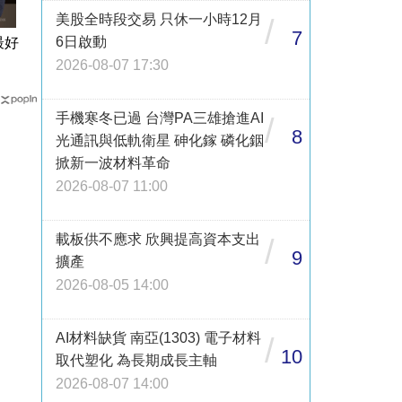
美股全時段交易 只休一小時12月
/
7
6日啟動
最好
2026-08-07 17:30
手機寒冬已過 台灣PA三雄搶進AI
/
8
光通訊與低軌衛星 砷化鎵 磷化銦
掀新一波材料革命
2026-08-07 11:00
載板供不應求 欣興提高資本支出
/
9
擴產
2026-08-05 14:00
AI材料缺貨 南亞(1303) 電子材料
/
10
取代塑化 為長期成長主軸
2026-08-07 14:00