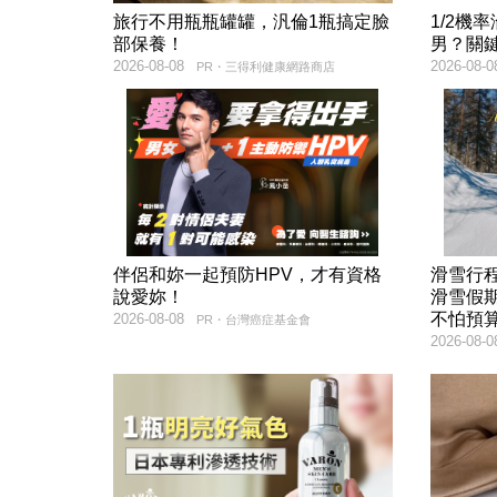
旅行不用瓶瓶罐罐，汎倫1瓶搞定臉
1/2機
部保養！
男？關
2026-08-08
2026-08-0
PR・三得利健康網路商店
伴侶和妳一起預防HPV，才有資格
滑雪行
說愛妳！
滑雪假
不怕預
2026-08-08
PR・台灣癌症基金會
2026-08-0