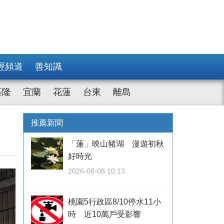
經頻道
善知識
基隆
宜蘭
花蓮
台東
離島
推薦新聞
「蓮」映山豬湖 漫遊初秋
好時光
2026-08-08 10:13
桃園5行政區8/10停水11小
時 近10萬戶受影響