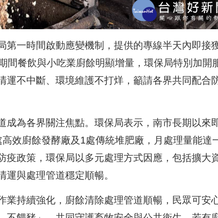
局第一時間啟動應變機制，提供的專線半天內即接
假期間餐飲與小吃業廚餘明顯增量，環保局特別加開
清運不中斷、環境維護不打烊，籲請各界共同配合
道成為各界關注焦點。環保局表示，南市長期以來
處高效廚餘發酵廠及1處傳統堆肥廠，月處理量能達
防疫政策，環保局以多元處理方式因應，包括擴大
清運與處理管道穩定順暢。
作業持續強化，廚餘清除處理管道順暢，民眾可安
、不餵豬」，共同守護畜牧安全與公共衛生。若有