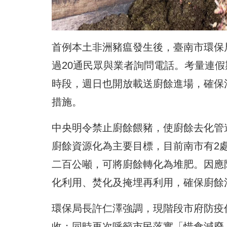
首例本土非洲豬瘟發生後，臺南市環保
過20通民眾與業者詢問電話。考量連
時段，週日也開放載送廚餘進場，確保
措施。
中央明令禁止廚餘餵豬，使廚餘去化管
廚餘資源化為主要目標，目前南市有2
二百公噸，可將廚餘轉化為堆肥。因應
化利用、焚化及掩埋再利用，確保廚餘
環保局長許仁澤強調，現階段市府防疫
收；同時再次呼籲市民落實「惜食減廢