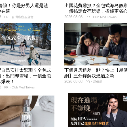
率淪陷！你是好男人還是渣
出國花費難抓？全包式海島假
鍵在這
一價搞定食宿玩樂，省錢更省
8
2026-08-08
PR・台灣癌症基金會
PR・Club Med Taiwan
程自己安排太繁瑣？全包式
下個月房租差一點？快上【易
期：出門即雪場，一價全包
網】三分鐘解決燃眉之急
算爆表！
2026-08-08
PR・易借網
8
PR・Club Med Taiwan