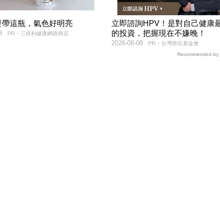
要帶這瓶，氣色好明亮
立即諮詢HPV！是對自己健康
的投資，把握現在不嫌晚！
8
PR・三得利健康網路商店
2026-08-08
PR・台灣癌症基金會
Recommended by