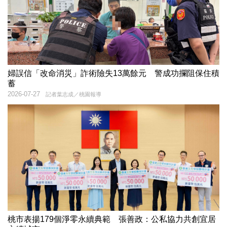
婦誤信「改命消災」詐術險失13萬餘元 警成功攔阻保住積
蓄
2026-07-27
記者葉志成／桃園報導
桃市表揚179個淨零永續典範 張善政：公私協力共創宜居