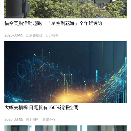
貓空亮點活動起跑 「星空到花海」全年玩透透
2026-08-05
記者劉德妤／台北報導
大幅去槓桿 日電貿有166%補漲空間
2026-08-05
理財周刊／新聞中心