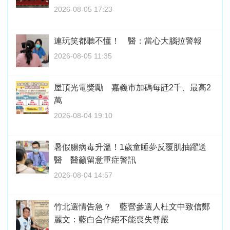
2026-08-05 17:23
連玩笑都聽不懂！ 醫：當心大腦拉警報
2026-08-05 11:35
屋頂光電獎勵 嘉義市加碼每瓩2千、最高2
萬
2026-08-04 19:10
暑假腸病毒升溫！1歲童睡夢反覆肌抽躍送
醫 醫籲留意重症警訊
2026-08-04 14:57
竹北選情告急？ 藍營參選人杜文中致信鄭
麗文：藍白合作絕不能喪失尊嚴