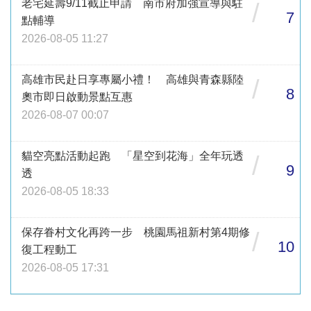
老宅延壽9/11截止申請 南市府加強宣導與駐
/
7
點輔導
2026-08-05 11:27
高雄市民赴日享專屬小禮！ 高雄與青森縣陸
/
8
奧市即日啟動景點互惠
2026-08-07 00:07
貓空亮點活動起跑 「星空到花海」全年玩透
/
9
透
2026-08-05 18:33
保存眷村文化再跨一步 桃園馬祖新村第4期修
/
10
復工程動工
2026-08-05 17:31