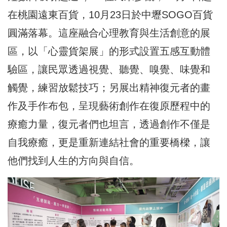
在桃園遠東百貨，10月23日於中壢SOGO百貨
圓滿落幕。這座融合心理教育與生活創意的展
區，以「心靈貨架展」的形式設置五感互動體
驗區，讓民眾透過視覺、聽覺、嗅覺、味覺和
觸覺，練習放鬆技巧；另展出精神復元者的畫
作及手作布包，呈現藝術創作在復原歷程中的
療癒力量，復元者們也坦言，透過創作不僅是
自我療癒，更是重新連結社會的重要橋樑，讓
他們找到人生的方向與自信。