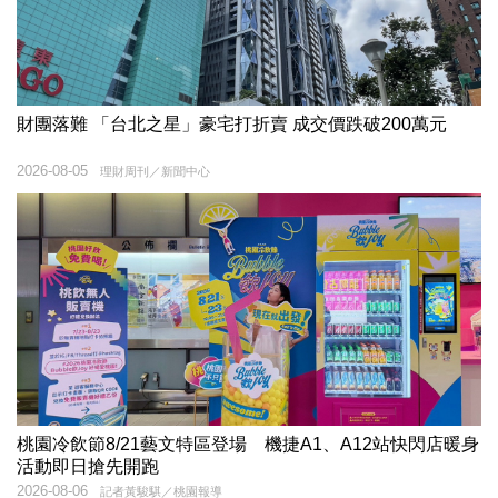
財團落難 「台北之星」豪宅打折賣 成交價跌破200萬元
2026-08-05
理財周刊／新聞中心
桃園冷飲節8/21藝文特區登場 機捷A1、A12站快閃店暖身
活動即日搶先開跑
2026-08-06
記者黃駿騏／桃園報導