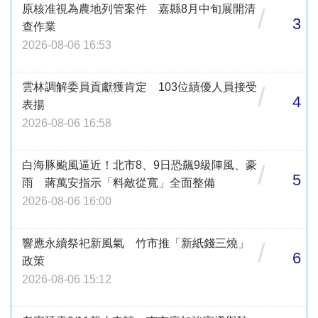
原核准視為農地列管案件 嘉縣8月中旬展開清
/
3
查作業
2026-08-06 16:53
雲林調解委員貢獻獲肯定 103位績優人員接受
/
4
表揚
2026-08-06 16:58
白海豚颱風逼近！北市8、9日恐飆9級陣風、豪
/
5
雨 蔣萬安指示「料敵從寬」全面整備
2026-08-06 16:00
響應永續祭祀新風氣 竹市推「新紙錢三燒」
/
6
政策
2026-08-06 15:12