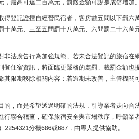
元，最高可達二百萬元，罰鍰金額可說是成倍增加
取得登記證擅自經營民宿者，客房數五間以下罰六
罰十萬元、三至五間罰十八萬元、六間罰二十六萬
對非法廣告行為加強規範。若未合法登記的旅宿在
刊登住宿資訊，將面臨更嚴格的處罰。裁罰金額也
命其限期移除相關內容；若逾期未改善，主管機關
目的，而是希望透過明確的法規，引導業者走向合
進行聯合稽查，確保旅宿安全與市場秩序，呼籲業
254321分機686或687，由專人提供協助。