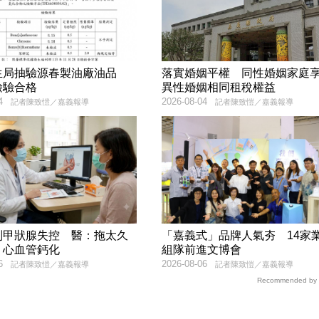
生局抽驗源春製油廠油品
落實婚姻平權 同性婚姻家庭
檢驗合格
異性婚姻相同租稅權益
4
2026-08-04
記者陳致愷／嘉義報導
記者陳致愷／嘉義報導
副甲狀腺失控 醫：拖太久
「嘉義式」品牌人氣夯 14家
、心血管鈣化
組隊前進文博會
6
2026-08-06
記者陳致愷／嘉義報導
記者陳致愷／嘉義報導
Recommended by