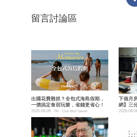
留言討論區
出國花費難抓？全包式海島假期，
下個月
一價搞定食宿玩樂，省錢更省心！
網】三
2026-08-08
2026-08-0
PR・Club Med Taiwan