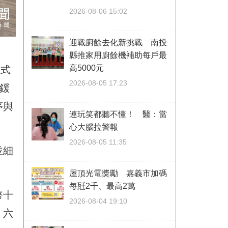
2026-08-06 15:02
迎戰廚餘去化新挑戰 南投
縣推家用廚餘機補助每戶最
高5000元
正式
2026-08-05 17:23
鍰
序與
連玩笑都聽不懂！ 醫：當
心大腦拉警報
2026-08-05 11:35
並細
屋頂光電獎勵 嘉義市加碼
每瓩2千、最高2萬
幣十
2026-08-04 19:10
、六