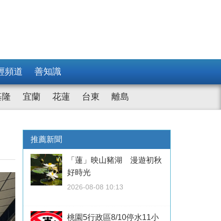
經頻道
善知識
基隆
宜蘭
花蓮
台東
離島
推薦新聞
「蓮」映山豬湖 漫遊初秋
好時光
2026-08-08 10:13
桃園5行政區8/10停水11小