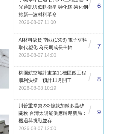
/
6
光通訊與低軌衛星 砷化鎵 磷化銦
掀新一波材料革命
2026-08-07 11:00
AI材料缺貨 南亞(1303) 電子材料
/
7
取代塑化 為長期成長主軸
2026-08-07 14:00
桃園航空城計畫第11標區徵工程
/
8
順利決標 預計11月開工
2026-08-08 10:19
川普重拳祭232條款加徵多晶矽
/
9
關稅 台灣太陽能供應鏈迎新局：
機遇與挑戰並存
2026-08-07 12:00