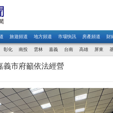
道
旅遊頻道
地方頻道
市場快訊
房產頻道
財
彰化
南投
雲林
嘉義
台南
高雄
屏東
嘉義市府籲依法經營