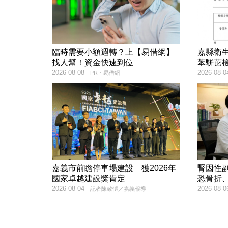
臨時需要小額週轉？上【易借網】
嘉縣衛
找人幫！資金快速到位
苯駢芘
2026-08-08
2026-08-0
PR・易借網
嘉義市前瞻停車場建設 獲2026年
腎因性
國家卓越建設獎肯定
恐骨折
2026-08-04
2026-08-0
記者陳致愷／嘉義報導