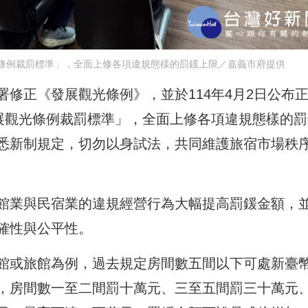
光條例裁罰標準」，全面上修各項違規態樣的罰鍰上限／嘉義市府提供
修正《發展觀光條例》，並於114年4月2日公布
發展觀光條例裁罰標準」，全面上修各項違規態樣的罰
悉新制規定，切勿以身試法，共同維護旅宿市場秩
館業與民宿業的違規經營行為大幅提高罰鍰金額，
確性與公平性。
館或旅館為例，過去規定房間數五間以下可處新臺
，房間數一至二間罰十萬元、三至五間罰三十萬元