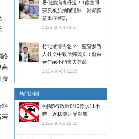
。
暑假腸病毒升溫！1歲童睡
夢反覆肌抽躍送醫 醫籲留
萬
意重症警訊
2026-08-04 14:57
元，
竹北選情告急？ 藍營參選
人杜文中致信鄭麗文：藍白
網路
合作絕不能喪失尊嚴
提高
2026-08-04 11:28
可按
熱門新聞
法經
桃園5行政區8/10停水11小
時 近10萬戶受影響
者若
2026-08-06 18:15