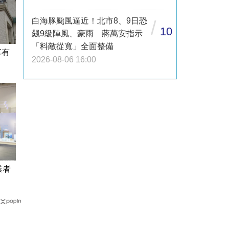
白海豚颱風逼近！北市8、9日恐
/
10
飆9級陣風、豪雨 蔣萬安指示
「料敵從寬」全面整備
享有
2026-08-06 16:00
業者