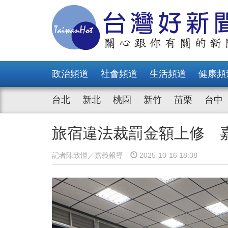
政治頻道
社會頻道
生活頻道
健康頻
台北
新北
桃園
新竹
苗栗
台中
旅宿違法裁罰金額上修 
記者陳致愷／嘉義報導
2025-10-16 18:38