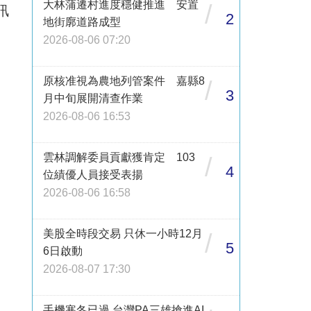
大林蒲遷村進度穩健推進 安置
/
訊
2
地街廓道路成型
2026-08-06 07:20
原核准視為農地列管案件 嘉縣8
/
3
月中旬展開清查作業
2026-08-06 16:53
雲林調解委員貢獻獲肯定 103
/
4
位績優人員接受表揚
2026-08-06 16:58
美股全時段交易 只休一小時12月
/
5
6日啟動
2026-08-07 17:30
手機寒冬已過 台灣PA三雄搶進AI