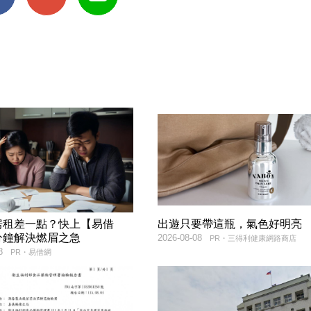
房租差一點？快上【易借
出遊只要帶這瓶，氣色好明亮
分鐘解決燃眉之急
2026-08-08
PR・三得利健康網路商店
8
PR・易借網