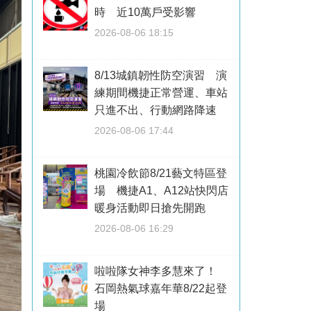
時 近10萬戶受影響
2026-08-06 18:15
8/13城鎮韌性防空演習 演
練期間機捷正常營運、車站
只進不出、行動網路降速
2026-08-06 17:44
桃園冷飲節8/21藝文特區登
場 機捷A1、A12站快閃店
暖身活動即日搶先開跑
2026-08-06 16:29
啦啦隊女神李多慧來了！
石岡熱氣球嘉年華8/22起登
場