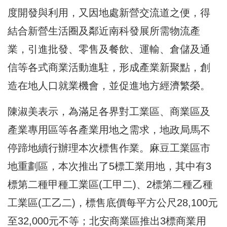
度開發與利用，又因地處新營交流道之便，得
結合新營生活圈及鄰近南科發展所需物流產
業，引進批發、零售及餐飲、運輸、倉儲及通
信等各式商業活動進駐，形成產業新聚點，創
造在地人口就業機會，並促進地方經濟繁榮。
陳淑美表示，為滿足各界對工業區、商業區及
產業專用區等各產業用地之需求，地政局馬不
停蹄地續行辦理本次標售作業。麻豆工業區市
地重劃區，本次推出了5標工業用地，其中有3
標第二種甲種工業區(工甲二)、2標第二種乙種
工業區(工乙二)，標售底價每平方公尺28,100元
至32,000元不等；北安商業區推出3標商業用