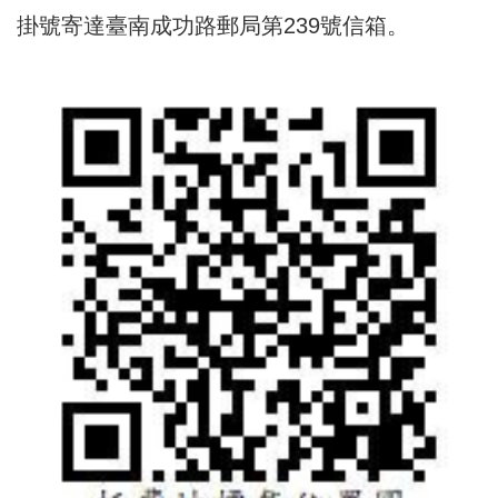
掛號寄達臺南成功路郵局第239號信箱。