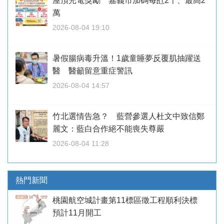
屋頂光電獎勵 嘉義市加碼每瓩2千、最高2
萬
2026-08-04 19:10
暑假腸病毒升溫！1歲童睡夢反覆肌抽躍送
醫 醫籲留意重症警訊
2026-08-04 14:57
竹北選情告急？ 藍營參選人杜文中致信鄭
麗文：藍白合作絕不能喪失尊嚴
2026-08-04 11:28
熱門新聞
桃園航空城計畫第11標區徵工程順利決標
預計11月開工