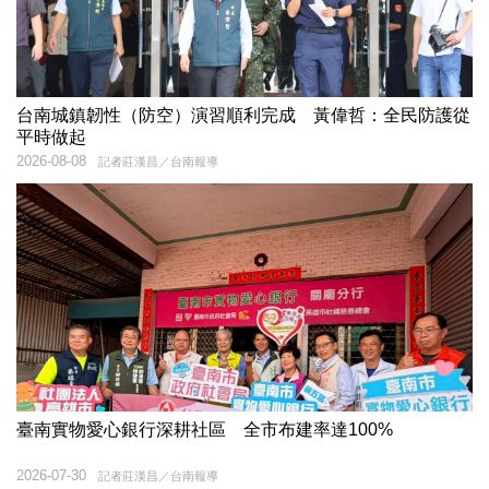
台南城鎮韌性（防空）演習順利完成 黃偉哲：全民防護從
平時做起
2026-08-08
記者莊漢昌／台南報導
臺南實物愛心銀行深耕社區 全市布建率達100%
2026-07-30
記者莊漢昌／台南報導