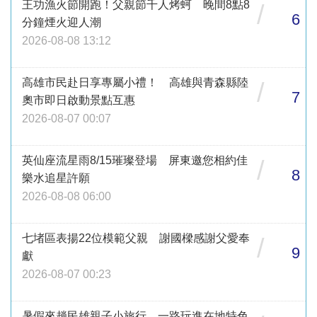
王功漁火節開跑！父親節千人烤蚵 晚間8點8
/
6
分鐘煙火迎人潮
2026-08-08 13:12
高雄市民赴日享專屬小禮！ 高雄與青森縣陸
/
7
奧市即日啟動景點互惠
2026-08-07 00:07
英仙座流星雨8/15璀璨登場 屏東邀您相約佳
/
8
樂水追星許願
2026-08-08 06:00
七堵區表揚22位模範父親 謝國樑感謝父愛奉
/
9
獻
2026-08-07 00:23
暑假來趟民雄親子小旅行 一路玩進在地特色