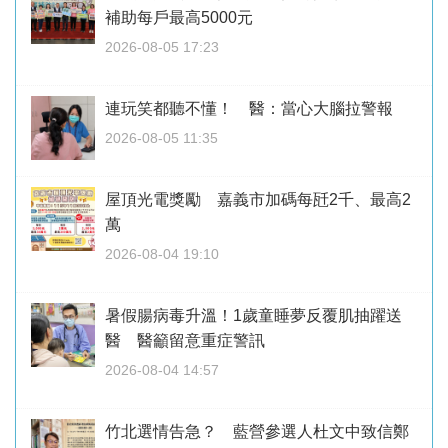
補助每戶最高5000元
2026-08-05 17:23
連玩笑都聽不懂！ 醫：當心大腦拉警報
2026-08-05 11:35
屋頂光電獎勵 嘉義市加碼每瓩2千、最高2
萬
2026-08-04 19:10
暑假腸病毒升溫！1歲童睡夢反覆肌抽躍送
醫 醫籲留意重症警訊
2026-08-04 14:57
竹北選情告急？ 藍營參選人杜文中致信鄭