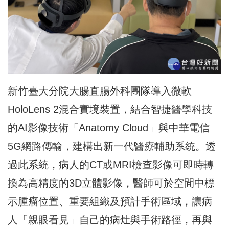
新竹臺大分院大腸直腸外科團隊導入微軟
HoloLens 2混合實境裝置，結合智捷醫學科技
的AI影像技術「Anatomy Cloud」與中華電信
5G網路傳輸，建構出新一代醫療輔助系統。透
過此系統，病人的CT或MRI檢查影像可即時轉
換為高精度的3D立體影像，醫師可於空間中標
示腫瘤位置、重要組織及預計手術區域，讓病
人「親眼看見」自己的病灶與手術路徑，再與