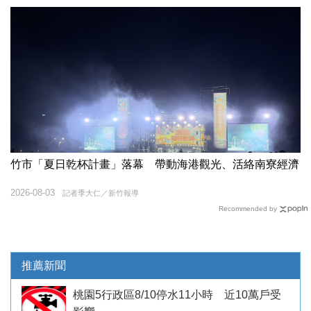
竹市「夏日乾杯計畫」落幕 帶動海港觀光、活絡南寮經濟
2026-08-03
記者季大仁／新竹報導
Recommended by
推薦新聞
桃園5行政區8/10停水11小時 近10萬戶受