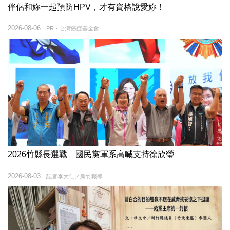
伴侶和妳一起預防HPV，才有資格說愛妳！
2026-08-06
PR・台灣癌症基金會
2026竹縣長選戰 國民黨軍系高喊支持徐欣瑩
2026-08-03
記者季大仁／新竹報導