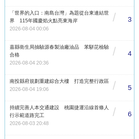
「世界的入口：南島台灣」為題從台東連結世
/
3
界 115年國慶焰火點亮東海岸
2026-08-04 00:06
嘉縣衛生局抽驗源春製油廠油品 苯駢芘檢驗
/
4
合格
2026-08-04 20:36
南投縣府規劃重建綜合大樓 打造完整行政區
/
5
2026-08-04 19:06
持續完善人本交通建設 桃園捷運沿線首條人
/
6
行示範道路完工
2026-08-03 20:48