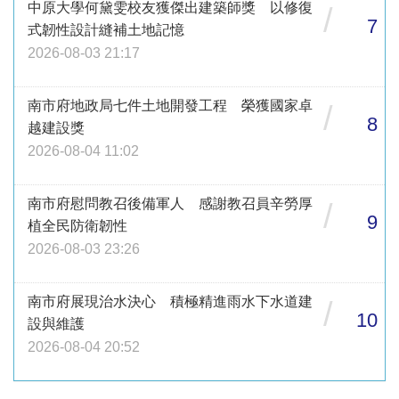
中原大學何黛雯校友獲傑出建築師獎 以修復
/
7
式韌性設計縫補土地記憶
2026-08-03 21:17
南市府地政局七件土地開發工程 榮獲國家卓
/
8
越建設獎
2026-08-04 11:02
南市府慰問教召後備軍人 感謝教召員辛勞厚
/
9
植全民防衛韌性
2026-08-03 23:26
南市府展現治水決心 積極精進雨水下水道建
/
10
設與維護
2026-08-04 20:52