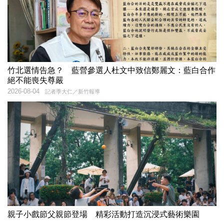
竹北選情告急？ 藍營參選人杜文中致信鄭麗文：藍白合作
絕不能喪失尊嚴
2026-08-04
記者季大仁／新竹報導
親子小戲節父親節登場 精彩活動打造沉浸式藝術樂園