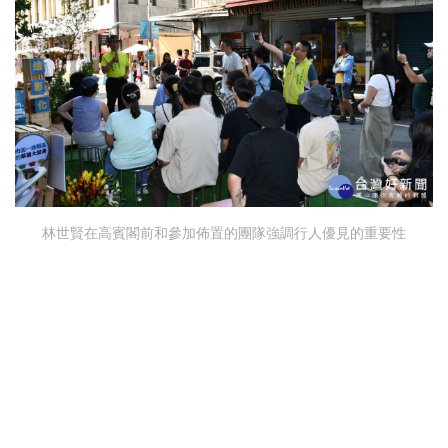
林世賢在高賓閣前和參加佈置的團隊強調行人優見的重要性