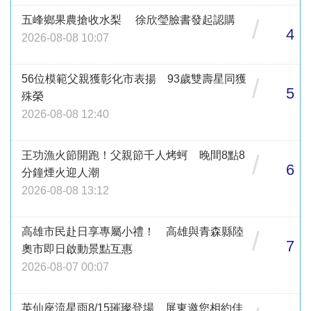
五峰鄉果農搶收水梨 徐欣瑩臉書發起認購
/
4
2026-08-08 10:07
56位模範父親獲彰化市表揚 93歲雙壽星同獲
/
5
殊榮
2026-08-08 12:40
王功漁火節開跑！父親節千人烤蚵 晚間8點8
/
6
分鐘煙火迎人潮
2026-08-08 13:12
高雄市民赴日享專屬小禮！ 高雄與青森縣陸
/
7
奧市即日啟動景點互惠
2026-08-07 00:07
英仙座流星雨8/15璀璨登場 屏東邀您相約佳