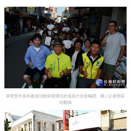
林世賢市長和參加活動佈置隊伍的成員大合影喊讚。圖／記者鄧富
珍翻攝