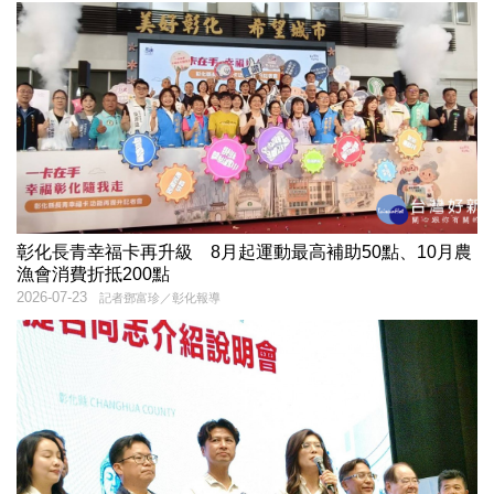
彰化長青幸福卡再升級 8月起運動最高補助50點、10月農
漁會消費折抵200點
2026-07-23
記者鄧富珍／彰化報導