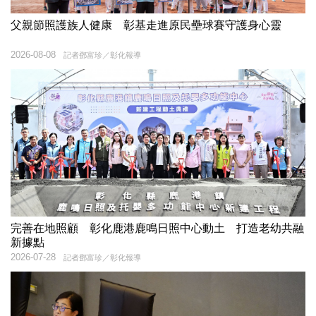
父親節照護族人健康 彰基走進原民壘球賽守護身心靈
2026-08-08
記者鄧富珍／彰化報導
完善在地照顧 彰化鹿港鹿鳴日照中心動土 打造老幼共融
新據點
2026-07-28
記者鄧富珍／彰化報導