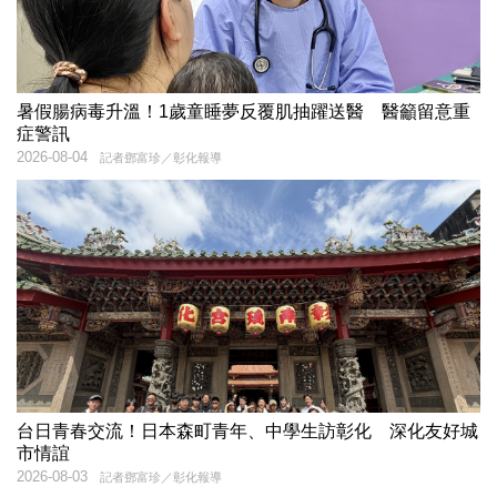
暑假腸病毒升溫！1歲童睡夢反覆肌抽躍送醫 醫籲留意重
症警訊
2026-08-04
記者鄧富珍／彰化報導
台日青春交流！日本森町青年、中學生訪彰化 深化友好城
市情誼
2026-08-03
記者鄧富珍／彰化報導