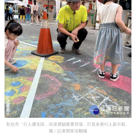
彰化市「行人優先區」街道實驗隆重登場，打造友善行人新示範。
圖／記者鄧富珍翻攝