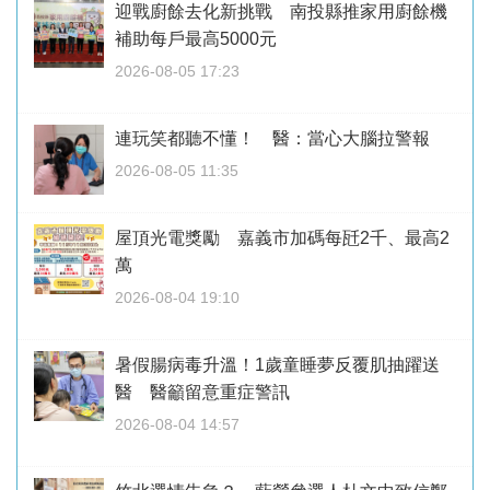
迎戰廚餘去化新挑戰 南投縣推家用廚餘機
補助每戶最高5000元
2026-08-05 17:23
連玩笑都聽不懂！ 醫：當心大腦拉警報
2026-08-05 11:35
屋頂光電獎勵 嘉義市加碼每瓩2千、最高2
萬
2026-08-04 19:10
暑假腸病毒升溫！1歲童睡夢反覆肌抽躍送
醫 醫籲留意重症警訊
2026-08-04 14:57