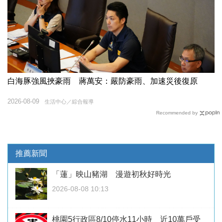
白海豚強風挾豪雨 蔣萬安：嚴防豪雨、加速災後復原
2026-08-09
生活中心／綜合報導
Recommended by
推薦新聞
「蓮」映山豬湖 漫遊初秋好時光
2026-08-08 10:13
桃園5行政區8/10停水11小時 近10萬戶受