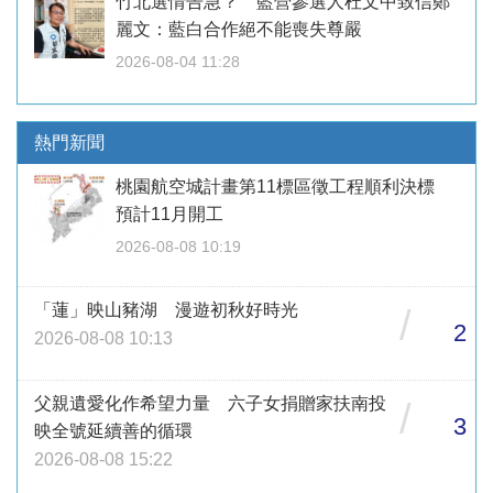
竹北選情告急？ 藍營參選人杜文中致信鄭
麗文：藍白合作絕不能喪失尊嚴
2026-08-04 11:28
熱門新聞
桃園航空城計畫第11標區徵工程順利決標
預計11月開工
2026-08-08 10:19
「蓮」映山豬湖 漫遊初秋好時光
/
2
2026-08-08 10:13
父親遺愛化作希望力量 六子女捐贈家扶南投
/
3
映全號延續善的循環
2026-08-08 15:22