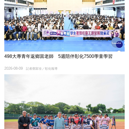
498大專青年返鄉當老師 5週陪伴彰化7500學童學習
2026-08-09
記者鄧富珍／彰化報導