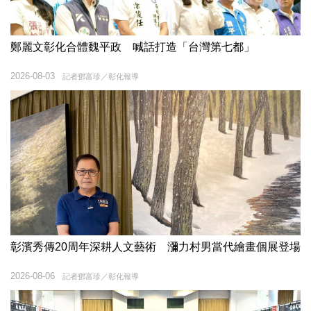
鄭麗文彰化合體魏平政 喊話打造「台灣第七都」
2026-08-03
記者鄧富珍／彰化報導
彰濱秀傳20周年深耕人文藝術 瀰力村男當代繪畫個展登場
2026-08-06
記者鄧富珍／彰化報導