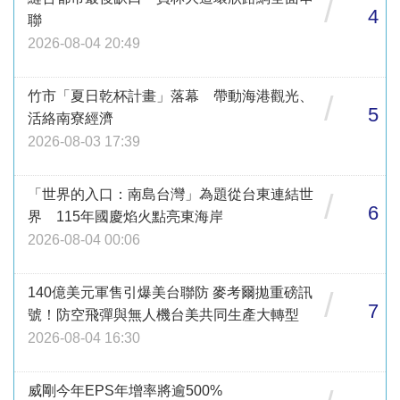
/
4
聯
2026-08-04 20:49
竹市「夏日乾杯計畫」落幕 帶動海港觀光、
/
5
活絡南寮經濟
2026-08-03 17:39
「世界的入口：南島台灣」為題從台東連結世
/
6
界 115年國慶焰火點亮東海岸
2026-08-04 00:06
140億美元軍售引爆美台聯防 麥考爾拋重磅訊
/
7
號！防空飛彈與無人機台美共同生產大轉型
2026-08-04 16:30
威剛今年EPS年增率將逾500%