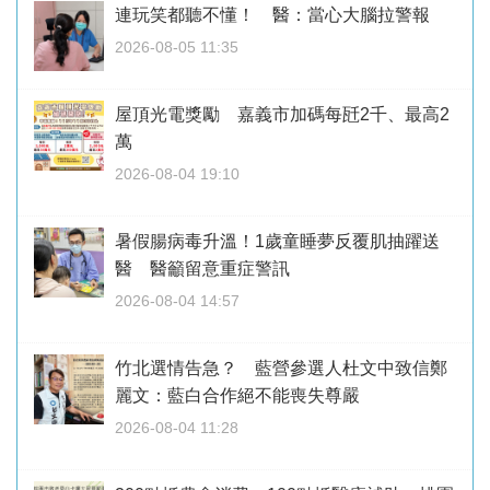
連玩笑都聽不懂！ 醫：當心大腦拉警報
2026-08-05 11:35
屋頂光電獎勵 嘉義市加碼每瓩2千、最高2
萬
2026-08-04 19:10
暑假腸病毒升溫！1歲童睡夢反覆肌抽躍送
醫 醫籲留意重症警訊
2026-08-04 14:57
竹北選情告急？ 藍營參選人杜文中致信鄭
麗文：藍白合作絕不能喪失尊嚴
2026-08-04 11:28