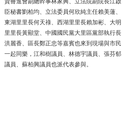
資冊進會副總幹事林家興、
立法院副院長江啟
臣秘書劉柏均、立法委員何欣純主任賴美蓮、
東湖里里長何天祿、西湖里里長賴加彬、大明
里里長黃顯堂、
中國國民黨大里區黨部執行長
洪麗香、
區長鄭正忠等嘉賓也來到現場與市民
一起同樂，江和樹議員、
林德宇議員、張芬郁
議員、蘇柏興議員也派代表參與。