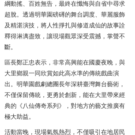
綱動搖、百姓無告，
最終在懺悔與自省中尋求
超脫。透過明華園磅礡的舞台調度、
華麗服飾
及精湛演技，
將人性掙扎與修道成仙的故事詮
釋得淋漓盡致，
讓現場觀眾深受震撼，掌聲不
斷。
區長鄭正忠表示，非常高興能在國慶夜晚，
與
大里鄉親一同欣賞如此高水準的傳統戲曲演
出。
明華園戲劇總團長年深耕臺灣舞台藝術，
不僅保留傳統，
更勇於創新，能在大里帶來經
典的《八仙傳奇系列》，
對地方的藝文推廣有
極大助益。
活動當晚，現場氣氛熱烈，不僅吸引在地居民