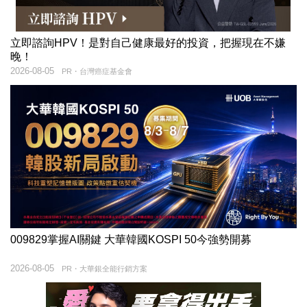
立即諮詢HPV！是對自己健康最好的投資，把握現在不嫌
晚！
2026-08-05
PR・台灣癌症基金會
009829掌握AI關鍵 大華韓國KOSPI 50今強勢開募
2026-08-05
PR・大華銀全能行銷方案