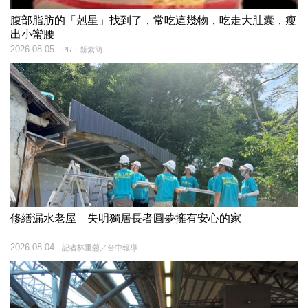
腹部脂肪的「剋星」找到了，常吃這幾物，吃走大肚囊，瘦
出小蠻腰
2026-08-05
PR・新素簡
修繕漏水老屋 失明獨居長者圓夢擁有安心的家
2026-08-04
記者林重鎣／台中報導