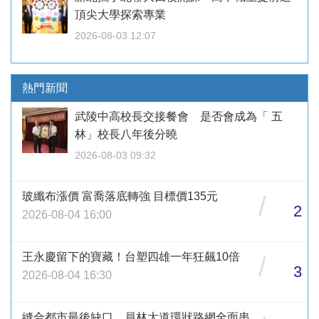
頂尖大學探索專業
2026-08-03 12:07
熱門新聞
武陵中高校長交接餐會 是否會成為「 五
林」校長八年後分曉
2026-08-03 09:32
玻纖布漲價 富喬落底轉強 目標價135元
/
2
2026-08-04 16:00
王永慶留下的寶藏！台塑四雄一年狂飆10倍
/
3
2026-08-04 16:30
縫合都市最後缺口 員林大道環狀路網全面串