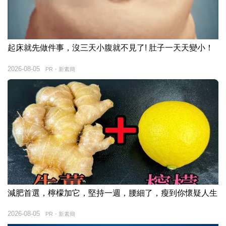
起床就先做件事，沒三天小腹就不見了! 肚子一天天變小！
2026-08-05
PR・新素簡
減肥首選，檸檬加它，堅持一週，腰細了，瘦到你懷疑人生
2026-08-05
PR・新素簡