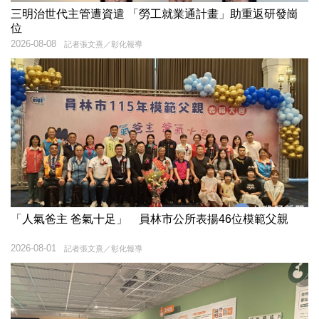
三明治世代主管遭資遣 「勞工就業通計畫」助重返研發崗
位
2026-08-08
記者張文熹／彰化報導
「人氣爸主 爸氣十足」 員林市公所表揚46位模範父親
2026-08-01
記者張文熹／彰化報導