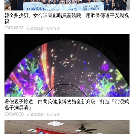
韓全州少男、女合唱團獻唱員基醫院 用歌聲傳遞平安與祝
福
2026-08-02
記者張文熹／彰化報導
暑假親子旅遊 白蘭氏健康博物館全新升級 打造「沉浸式
燕子洞展演」
2026-08-03
記者張文熹／彰化報導