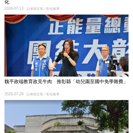
化
2026-07-13
記者張文熹／彰化報導
魏平政端教育政見牛肉 推彰縣「幼兒園至國中免學雜費」
2026-07-29
記者張文熹／彰化報導