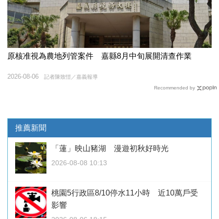
原核准視為農地列管案件 嘉縣8月中旬展開清查作業
2026-08-06
記者陳致愷／嘉義報導
Recommended by
推薦新聞
「蓮」映山豬湖 漫遊初秋好時光
2026-08-08 10:13
桃園5行政區8/10停水11小時 近10萬戶受
影響