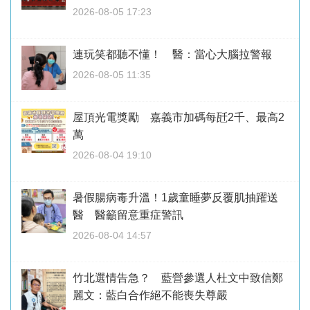
2026-08-05 17:23
連玩笑都聽不懂！ 醫：當心大腦拉警報
2026-08-05 11:35
屋頂光電獎勵 嘉義市加碼每瓩2千、最高2
萬
2026-08-04 19:10
暑假腸病毒升溫！1歲童睡夢反覆肌抽躍送
醫 醫籲留意重症警訊
2026-08-04 14:57
竹北選情告急？ 藍營參選人杜文中致信鄭
麗文：藍白合作絕不能喪失尊嚴