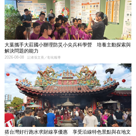
大葉攜手大莊國小辦理防災小尖兵科學營 培養主動探索與
解決問題的能力
2026-08-08
記者張文熹／彰化報導
搭台灣好行跑水求財線享優惠 享受沿線特色景點與在地文