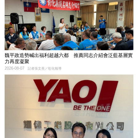
魏平政造勢喊出福利超越六都 推薦同志介紹會泛藍基層實
力再度凝聚
2026-08-07
記者張文熹／彰化報導