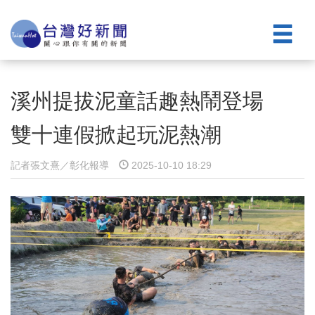
溪州提拔泥童話趣熱鬧登場
雙十連假掀起玩泥熱潮
記者張文熹／彰化報導
2025-10-10 18:29