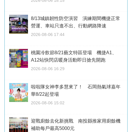
2026-08-06 18:15
8/13城鎮韌性防空演習 演練期間機捷正常
營運、車站只進不出、行動網路降速
2026-08-06 17:44
桃園冷飲節8/21藝文特區登場 機捷A1、
A12站快閃店暖身活動即日搶先開跑
2026-08-06 16:29
啦啦隊女神李多慧來了！ 石岡熱氣球嘉年
華8/22起登場
2026-08-06 15:02
迎戰廚餘去化新挑戰 南投縣推家用廚餘機
補助每戶最高5000元