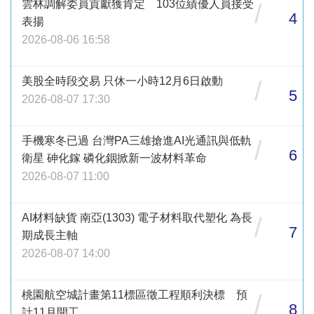
雲林調解委員貢獻獲肯定 103位績優人員接受
/
4
表揚
2026-08-06 16:58
美股全時段交易 只休一小時12月6日啟動
/
5
2026-08-07 17:30
手機寒冬已過 台灣PA三雄搶進AI光通訊與低軌
/
6
衛星 砷化鎵 磷化銦掀新一波材料革命
2026-08-07 11:00
AI材料缺貨 南亞(1303) 電子材料取代塑化 為長
/
7
期成長主軸
2026-08-07 14:00
桃園航空城計畫第11標區徵工程順利決標 預
/
8
計11月開工