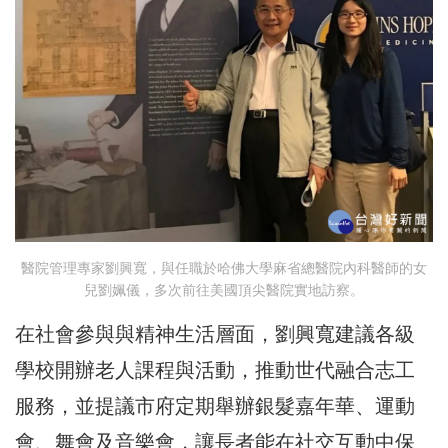
醫院管理專家劉興寬，與任職於哈佛大學麻省總醫院內科醫師的女
兒劉姵儀，多次前往美國頂尖醫院實地訪察。
在社會參與與精神生活層面，劉興寬建議各級
學校開辦老人課程與活動，推動世代融合志工
服務，並提議市府定期舉辦銀髮嘉年華、運動
會、舞會及音樂會，讓長者能在社交互動中保