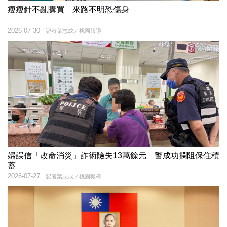
瘦瘦針不亂購買 來路不明恐傷身
2026-07-30
記者葉志成／桃園報導
婦誤信「改命消災」詐術險失13萬餘元 警成功攔阻保住積
蓄
2026-07-27
記者葉志成／桃園報導