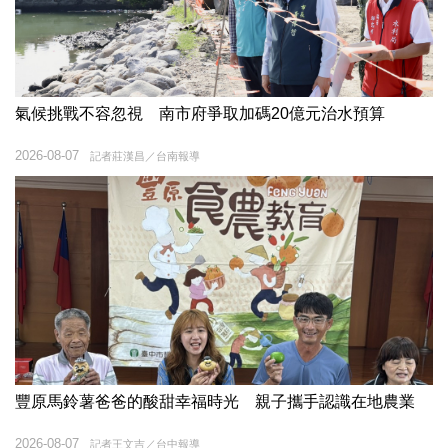
氣候挑戰不容忽視 南市府爭取加碼20億元治水預算
2026-08-07
記者莊漢昌／台南報導
豐原馬鈴薯爸爸的酸甜幸福時光 親子攜手認識在地農業
2026-08-07
記者王文吉／台中報導