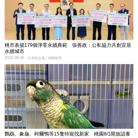
桃市表揚179個淨零永續典範 張善政：公私協力共創宜居
永續城市
2026-08-05
記者葉志成／桃園報導
鸚鵡、象龜、柯爾鴨等15隻特寵找新家 桃園8/1開放認養