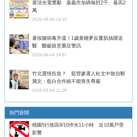
屋頂光電獎勵 嘉義市加碼每瓩2千、最高2
萬
2026-08-04 19:10
暑假腸病毒升溫！1歲童睡夢反覆肌抽躍送
醫 醫籲留意重症警訊
2026-08-04 14:57
竹北選情告急？ 藍營參選人杜文中致信鄭
麗文：藍白合作絕不能喪失尊嚴
2026-08-04 11:28
熱門新聞
桃園5行政區8/10停水11小時 近10萬戶受
影響