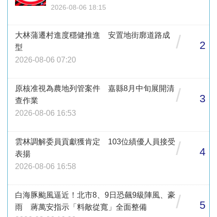
2026-08-06 18:15
大林蒲遷村進度穩健推進 安置地街廓道路成
/
2
型
2026-08-06 07:20
原核准視為農地列管案件 嘉縣8月中旬展開清
/
3
查作業
2026-08-06 16:53
雲林調解委員貢獻獲肯定 103位績優人員接受
/
4
表揚
2026-08-06 16:58
白海豚颱風逼近！北市8、9日恐飆9級陣風、豪
/
5
雨 蔣萬安指示「料敵從寬」全面整備