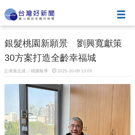
銀髮桃園新願景 劉興寬獻策
30方案打造全齡幸福城
記者葉志成 ／桃園報導
2025-10-08 13:09