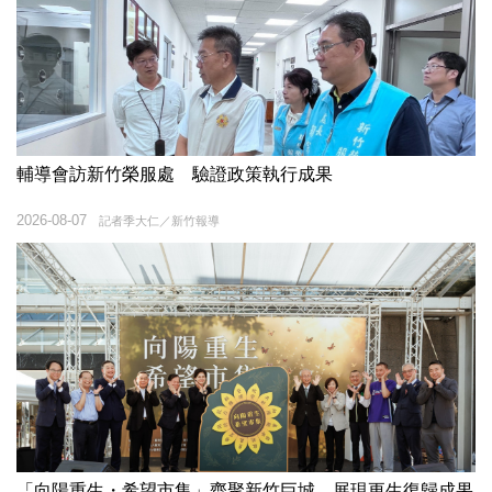
輔導會訪新竹榮服處 驗證政策執行成果
2026-08-07
記者季大仁／新竹報導
「向陽重生・希望市集」齊聚新竹巨城 展現更生復歸成果