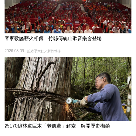
客家歌謠薪火相傳 竹縣傳統山歌音樂會登場
2026-08-09
記者季大仁／新竹報導
為170線林道巨木「老前輩」解索 解開歷史枷鎖