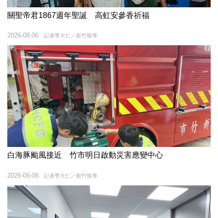
關聖帝君1867週年聖誕 高虹安參香祈福
2026-08-06
記者季大仁／新竹報導
白海豚颱風接近 竹市明日啟動災害應變中心
2026-08-08
記者季大仁／新竹報導