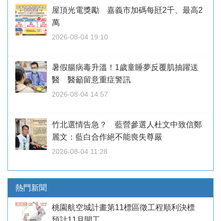
屋頂光電獎勵 嘉義市加碼每瓩2千、最高2
萬
2026-08-04 19:10
暑假腸病毒升溫！1歲童睡夢反覆肌抽躍送
醫 醫籲留意重症警訊
2026-08-04 14:57
竹北選情告急？ 藍營參選人杜文中致信鄭
麗文：藍白合作絕不能喪失尊嚴
2026-08-04 11:28
熱門新聞
桃園航空城計畫第11標區徵工程順利決標
預計11月開工