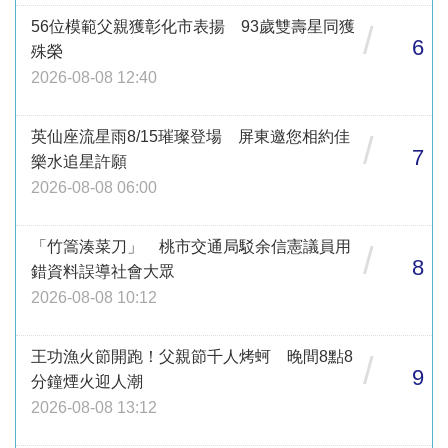
56位模範父親獲彰化市表揚 93歲雙壽星同獲
/
6
殊榮
2026-08-08 12:40
英仙座流星雨8/15璀璨登場 屏東邀您相約佳
/
7
樂水追星許願
2026-08-08 06:00
「竹篙湊菜刀」 桃市交通局駁余信憲議員用
/
8
錯資料誤導社會大眾
2026-08-08 10:12
王功漁火節開跑！父親節千人烤蚵 晚間8點8
/
9
分鐘煙火迎人潮
2026-08-08 13:12