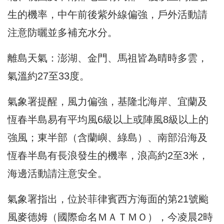
生的機率，中午前後紫外線偏強，戶外活動請
注意防曬並多補充水分。
離島天氣：澎湖、金門、馬祖皆為晴時多雲，
氣溫約27至33度。
氣象署提醒，風力偏強，基隆北海岸、宜蘭及
恆春半島易有平均風6級以上或陣風8級以上的
強風；東半部（含蘭嶼、綠島）、南部沿海及
恆春半島有長浪發生的機率，浪高約2至3米，
海邊活動請注意安全。
氣象署指出，位於菲律賓西方海面的第21號颱
風麥德姆（國際命名ＭＡＴＭＯ），今凌晨2時