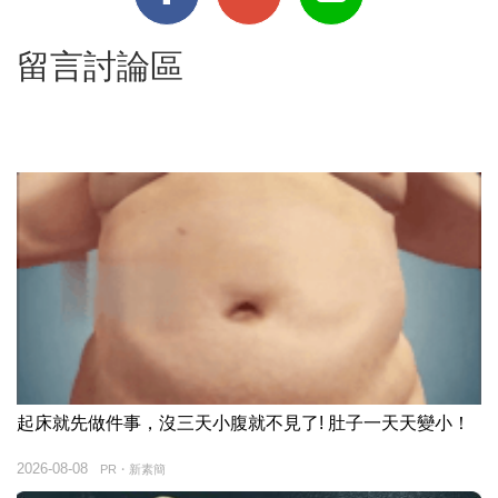
留言討論區
起床就先做件事，沒三天小腹就不見了! 肚子一天天變小！
2026-08-08
PR・新素簡