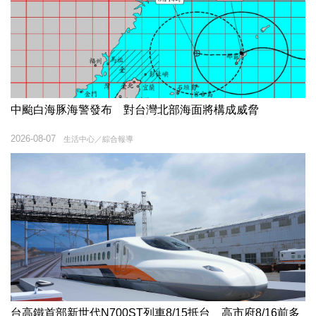
中颱白海豚海警發布 對台灣北部海面將構成威脅
2026-08-07
生活中心／綜合報導
台高鐵首部新世代N700ST列車8/15抵台 高市府8/16前多