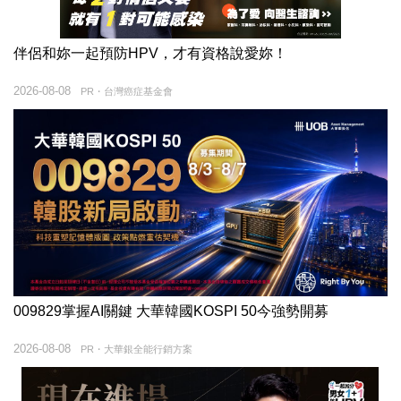
伴侶和妳一起預防HPV，才有資格說愛妳！
2026-08-08
PR・台灣癌症基金會
009829掌握AI關鍵 大華韓國KOSPI 50今強勢開募
2026-08-08
PR・大華銀全能行銷方案