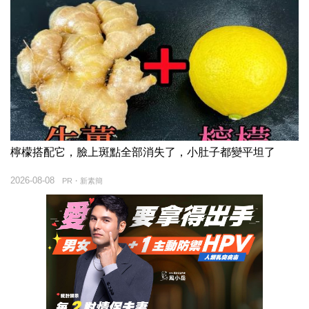
檸檬搭配它，臉上斑點全部消失了，小肚子都變平坦了
2026-08-08
PR・新素簡