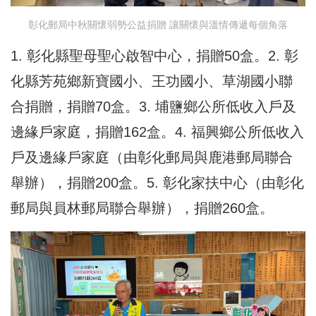
彰化郵局中秋關懷弱勢公益捐贈 讓關懷與溫情傳遞每個角落
1. 彰化縣聖母聖心啟智中心，捐贈50盒。2. 彰
化縣芳苑鄉新寶國小、王功國小、草湖國小聯
合捐贈，捐贈70盒。3. 埔鹽鄉公所低收入戶及
邊緣戶家庭，捐贈162盒。4. 福興鄉公所低收入
戶及邊緣戶家庭（由彰化郵局與鹿港郵局聯合
舉辦），捐贈200盒。5. 彰化家扶中心（由彰化
郵局與員林郵局聯合舉辦），捐贈260盒。