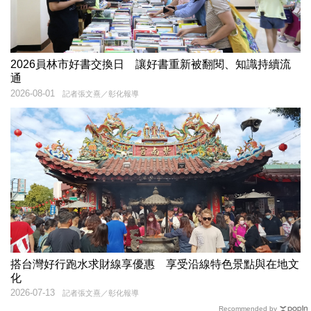
2026員林市好書交換日 讓好書重新被翻閱、知識持續流
通
2026-08-01
記者張文熹／彰化報導
搭台灣好行跑水求財線享優惠 享受沿線特色景點與在地文
化
2026-07-13
記者張文熹／彰化報導
Recommended by