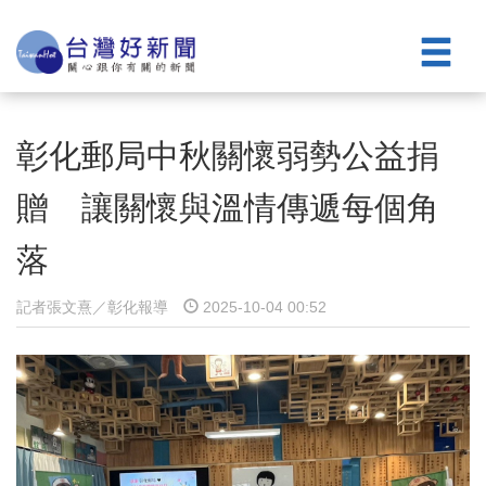
彰化郵局中秋關懷弱勢公益捐
贈 讓關懷與溫情傳遞每個角
落
記者張文熹／彰化報導
2025-10-04 00:52