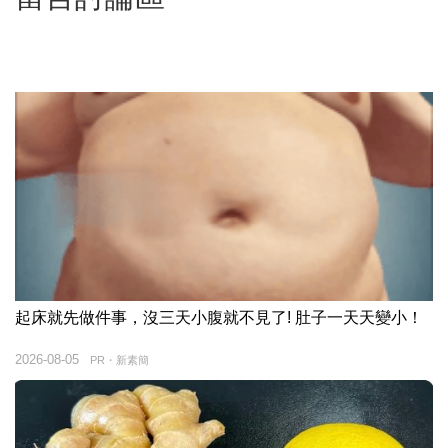
起床就先做件事，沒三天小腹就不見了! 肚子一天天變小！
2026-08-05
PR・新素簡