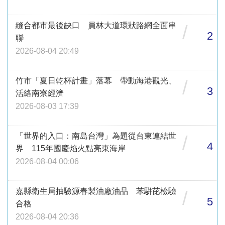
縫合都市最後缺口 員林大道環狀路網全面串
/
2
聯
2026-08-04 20:49
竹市「夏日乾杯計畫」落幕 帶動海港觀光、
/
3
活絡南寮經濟
2026-08-03 17:39
「世界的入口：南島台灣」為題從台東連結世
/
4
界 115年國慶焰火點亮東海岸
2026-08-04 00:06
嘉縣衛生局抽驗源春製油廠油品 苯駢芘檢驗
/
5
合格
2026-08-04 20:36