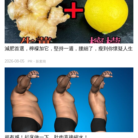
減肥首選，檸檬加它，堅持一週，腰細了，瘦到你懷疑人生
2026-08-05
PR・新素簡
超有感！起床做一下，肚肉直接縮水！