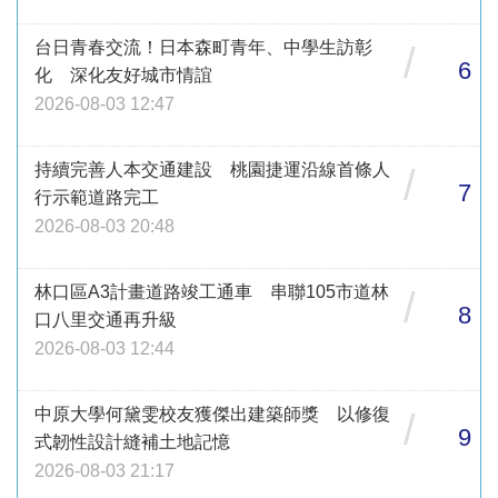
台日青春交流！日本森町青年、中學生訪彰
/
6
化 深化友好城市情誼
2026-08-03 12:47
持續完善人本交通建設 桃園捷運沿線首條人
/
7
行示範道路完工
2026-08-03 20:48
林口區A3計畫道路竣工通車 串聯105市道林
/
8
口八里交通再升級
2026-08-03 12:44
中原大學何黛雯校友獲傑出建築師獎 以修復
/
9
式韌性設計縫補土地記憶
2026-08-03 21:17