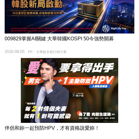
009829掌握AI關鍵 大華韓國KOSPI 50今強勢開募
2026-08-05
PR・大華銀全能行銷方案
伴侶和妳一起預防HPV，才有資格說愛妳！