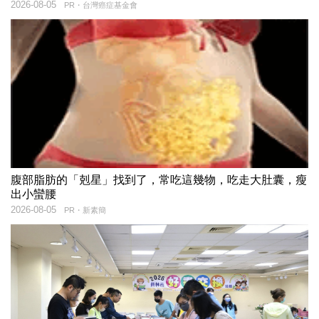
2026-08-05
PR・台灣癌症基金會
腹部脂肪的「剋星」找到了，常吃這幾物，吃走大肚囊，瘦
出小蠻腰
2026-08-05
PR・新素簡