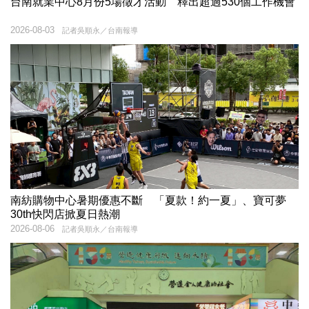
台南就業中心8月份5場徵才活動 釋出超過530個工作機會
2026-08-03
記者吳順永／台南報導
南紡購物中心暑期優惠不斷 「夏款！約一夏」、寶可夢
30th快閃店掀夏日熱潮
2026-08-06
記者吳順永／台南報導