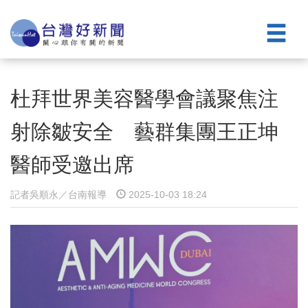
杜拜世界美容醫學會議聚焦注
射除皺安全 藝群集團王正坤
醫師受邀出席
記者吳順永／台南報導
2025-10-03 18:24