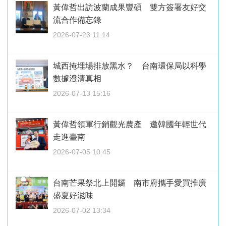
黃偉哲出訪波蘭成果豐碩 雙方簽署友好交
流合作備忘錄
2026-07-23 11:14
城西掩埋場排放黑水？ 台南環保局以科學
數據澄清真相
2026-07-13 15:16
黃偉哲領軍行銷觀光農產 邀韓國年輕世代
走進臺南
2026-07-05 10:45
台南芒果祭北上開鑼 南市府攜手愛買推廣
盛夏好滋味
2026-07-02 13:34