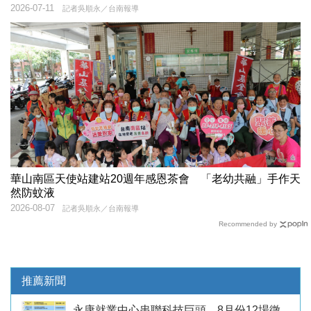
2026-07-11
記者吳順永／台南報導
華山南區天使站建站20週年感恩茶會 「老幼共融」手作天
然防蚊液
2026-08-07
記者吳順永／台南報導
Recommended by
推薦新聞
永康就業中心串聯科技巨頭 8月份12場徵