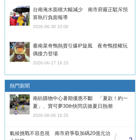
台南淹水面積大幅減少 南市府嚴正駁斥預
算執行負面報導
2026-06-30 10:00
臺南菜奇鴨熱賣引爆IP旋風 夜奇鴨授權玩
偶接力登場
2026-06-27 16:23
熱門新聞
南紡購物中心暑期優惠不斷 「夏款！約一
夏」、寶可夢30th快閃店掀夏日熱潮
2026-08-06 16:25
氣候挑戰不容忽視 南市府爭取加碼20億元治
/
2