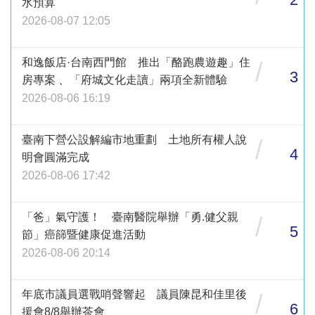
水預算
2026-08-07 12:05
和逸飯店·台南西門館 推出「酪跑農遊趣」住
/
3
房專案 、「府城文化走讀」兩項全新體驗
2026-08-06 16:19
臺南下營公設解編市地重劃 土地所有權人說
/
4
明會圓滿完成
2026-08-06 17:42
「爸」氣守護！ 臺南醫院舉辦「勇.健父親
/
5
節」癌篩暨健康促進活動
2026-08-06 20:14
年底市議員選戰哨聲響起 議員陳昆和佳里後
/
6
援會8/8舉辦茶會