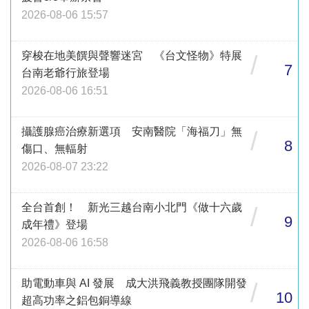
2026-08-06 15:57
穿梭在地美饌與聲響迷宮 《台文怪物》特展
/
7
台南老爺行旅登場
2026-08-06 16:51
攝護腺癌治療新選項 安南醫院「海福刀」無
/
8
傷口、無輻射
2026-08-07 23:22
全台首創！ 新光三越台南小北門《做十六歲
/
9
成年禮》登場
2026-08-06 16:58
助電動車與 AI 發展 成大洪飛義教授團隊開發
/
10
超高功率之鋁包銅導線