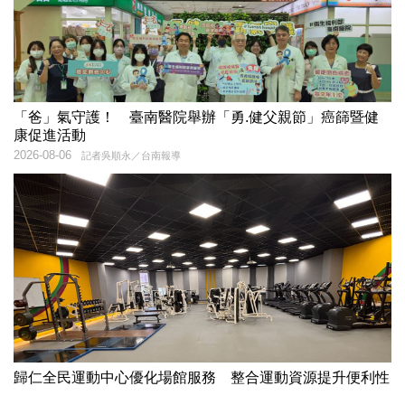
「爸」氣守護！ 臺南醫院舉辦「勇.健父親節」癌篩暨健
康促進活動
2026-08-06
記者吳順永／台南報導
歸仁全民運動中心優化場館服務 整合運動資源提升便利性