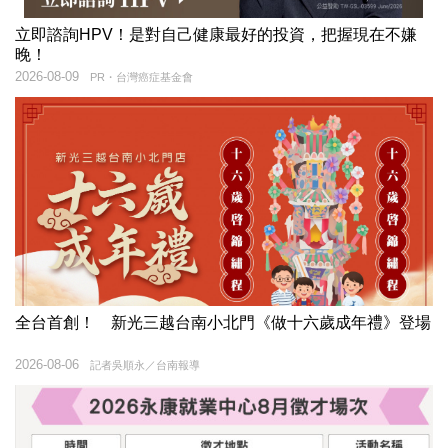
立即諮詢HPV！是對自己健康最好的投資，把握現在不嫌
晚！
2026-08-09
PR・台灣癌症基金會
全台首創！ 新光三越台南小北門《做十六歲成年禮》登場
2026-08-06
記者吳順永／台南報導