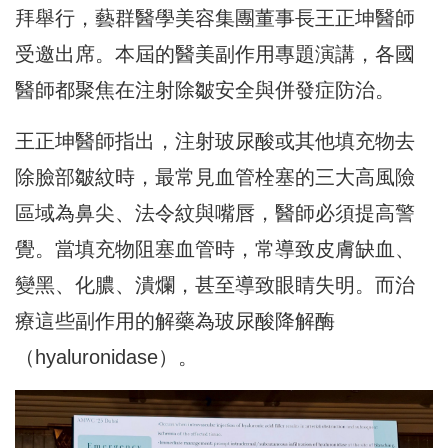
拜舉行，藝群醫學美容集團董事長王正坤醫師
受邀出席。本屆的醫美副作用專題演講，各國
醫師都聚焦在注射除皺安全與併發症防治。
王正坤醫師指出，注射玻尿酸或其他填充物去
除臉部皺紋時，最常見血管栓塞的三大高風險
區域為鼻尖、法令紋與嘴唇，醫師必須提高警
覺。當填充物阻塞血管時，常導致皮膚缺血、
變黑、化膿、潰爛，甚至導致眼睛失明。而治
療這些副作用的解藥為玻尿酸降解酶
（hyaluronidase）。