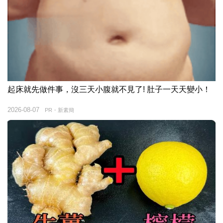
起床就先做件事，沒三天小腹就不見了! 肚子一天天變小！
2026-08-07
PR・新素簡