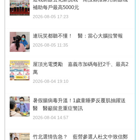
補助每戶最高5000元
2026-08-05 17:23
連玩笑都聽不懂！ 醫：當心大腦拉警報
2026-08-05 11:35
屋頂光電獎勵 嘉義市加碼每瓩2千、最高2
萬
2026-08-04 19:10
暑假腸病毒升溫！1歲童睡夢反覆肌抽躍送
醫 醫籲留意重症警訊
2026-08-04 14:57
竹北選情告急？ 藍營參選人杜文中致信鄭