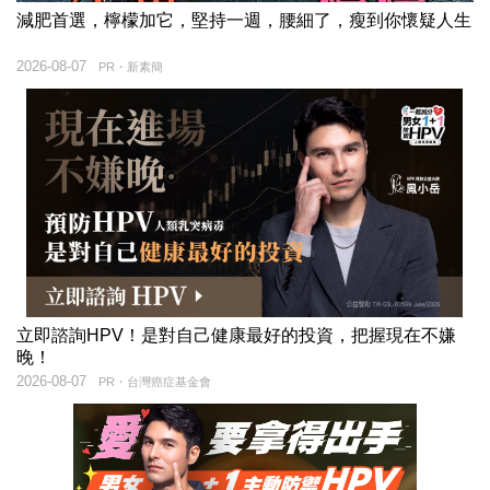
減肥首選，檸檬加它，堅持一週，腰細了，瘦到你懷疑人生
2026-08-07
PR・新素簡
立即諮詢HPV！是對自己健康最好的投資，把握現在不嫌
晚！
2026-08-07
PR・台灣癌症基金會