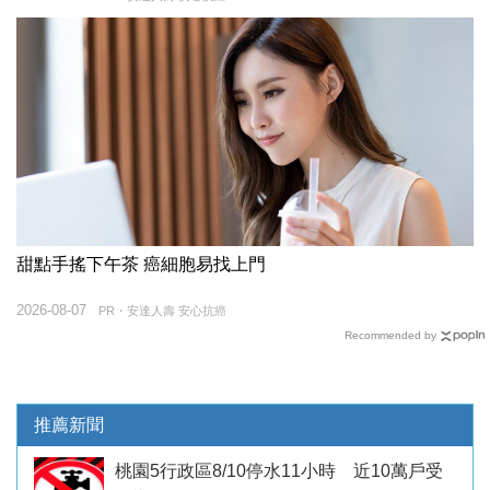
甜點手搖下午茶 癌細胞易找上門
2026-08-07
PR・安達人壽 安心抗癌
Recommended by
推薦新聞
桃園5行政區8/10停水11小時 近10萬戶受