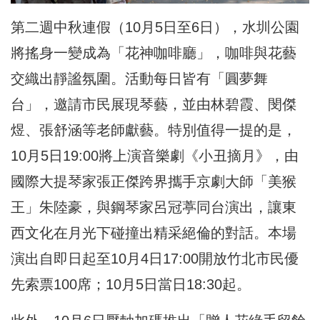
第二週中秋連假（10月5日至6日），水圳公園
將搖身一變成為「花神咖啡廳」，咖啡與花藝
交織出靜謐氛圍。活動每日皆有「圓夢舞
台」，邀請市民展現琴藝，並由林碧霞、閔傑
煜、張舒涵等老師獻藝。特別值得一提的是，
10月5日19:00將上演音樂劇《小丑摘月》，由
國際大提琴家張正傑跨界攜手京劇大師「美猴
王」朱陸豪，與鋼琴家呂冠葶同台演出，讓東
西文化在月光下碰撞出精采絕倫的對話。本場
演出自即日起至10月4日17:00開放竹北市民優
先索票100席；10月5日當日18:30起。