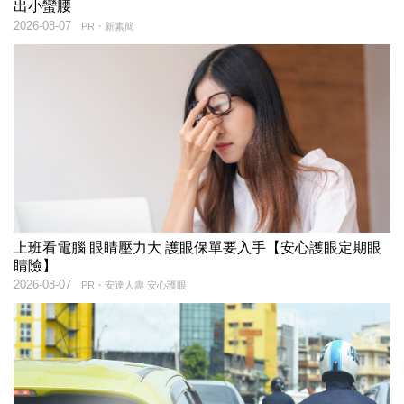
出小蠻腰
2026-08-07
PR・新素簡
上班看電腦 眼睛壓力大 護眼保單要入手【安心護眼定期眼
睛險】
2026-08-07
PR・安達人壽 安心護眼