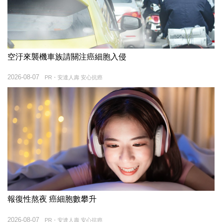
空汙來襲機車族請關注癌細胞入侵
2026-08-07
PR・安達人壽 安心抗癌
報復性熬夜 癌細胞數攀升
2026-08-07
PR・安達人壽 安心抗癌