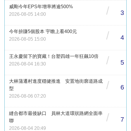
威剛今年EPS年增率將逾500%
/
3
2026-08-05 14:00
今年拚賺5個股本 宇瞻上看400元
/
4
2026-08-05 15:00
王永慶留下的寶藏！台塑四雄一年狂飆10倍
/
5
2026-08-04 16:30
大林蒲遷村進度穩健推進 安置地街廓道路成
/
6
型
2026-08-06 07:20
縫合都市最後缺口 員林大道環狀路網全面串
/
7
聯
2026-08-04 20:49