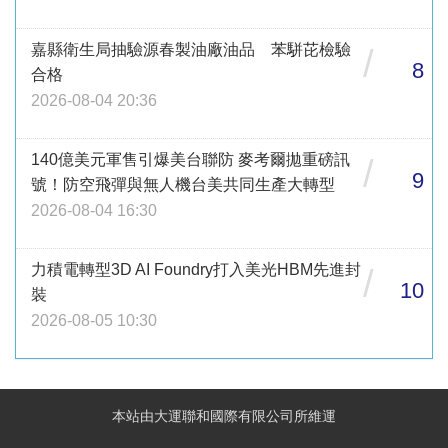
嘉縣衛生局抽驗源春製油廠油品 苯駢芘檢驗
/
8
合格
2026-08-04 20:36
140億美元軍售引爆美台聯防 麥考爾拋重磅訊
/
9
號！防空飛彈與無人機台美共同生產大轉型
2026-08-04 16:30
力積電轉型3D AI Foundry打入美光HBM先進封
/
10
裝
2026-08-05 10:30
本站由大運聯和國際有限公司所維運