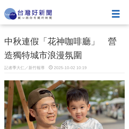
中秋連假「花神咖啡廳」 營
造獨特城市浪漫氛圍
記者季大仁／新竹報導
2025-10-02 10:19