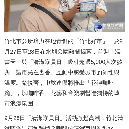
竹北市公所培力在地青創的「竹北好市」，於9
月27日至28日在水圳公園熱鬧揭幕，首週「漂
書天」與「清潔隊員日」吸引超過5,000人次參
與，讓市民在書香、互動中感受城市的知性與
溫度。緊接著，中秋連假將推出「花神咖啡
廳」，以咖啡香、花藝和音樂劇營造獨特的城
市浪漫氛圍。
9月28日「清潔隊員日」活動掀起高潮，竹北清
潔隊派出宛如變型金剛般的清潔車與新型水