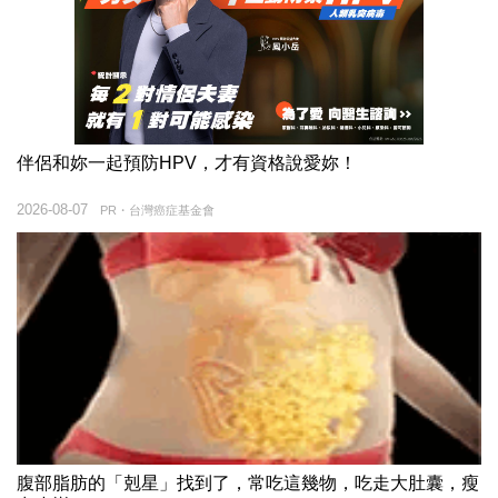
伴侶和妳一起預防HPV，才有資格說愛妳！
2026-08-07
PR・台灣癌症基金會
腹部脂肪的「剋星」找到了，常吃這幾物，吃走大肚囊，瘦