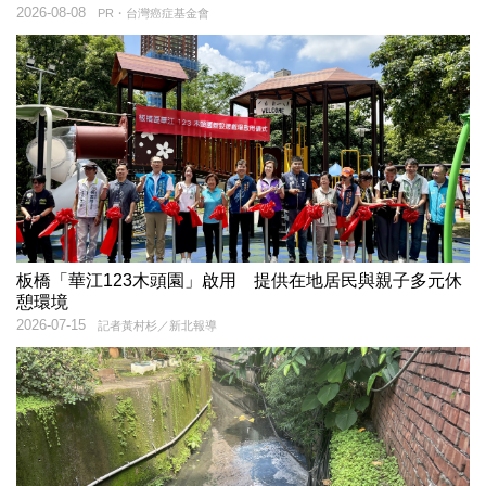
2026-08-08
PR・台灣癌症基金會
板橋「華江123木頭園」啟用 提供在地居民與親子多元休
憩環境
2026-07-15
記者黃村杉／新北報導