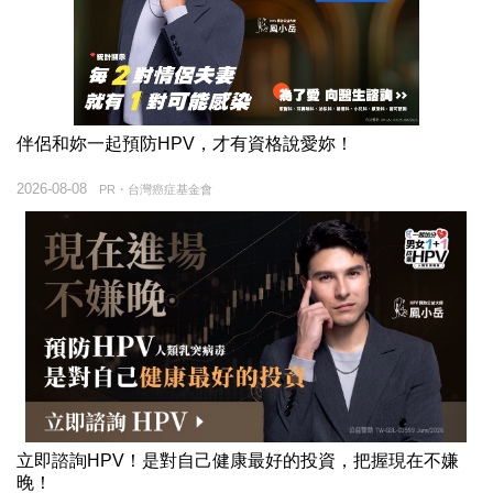
伴侶和妳一起預防HPV，才有資格說愛妳！
2026-08-08
PR・台灣癌症基金會
立即諮詢HPV！是對自己健康最好的投資，把握現在不嫌
晚！