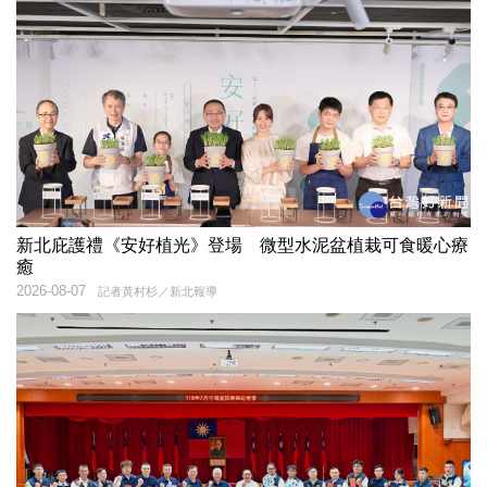
新北庇護禮《安好植光》登場 微型水泥盆植栽可食暖心療
癒
2026-08-07
記者黃村杉／新北報導