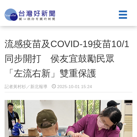
流感疫苗及COVID-19疫苗10/1
同步開打 侯友宜鼓勵民眾
「左流右新」雙重保護
記者黃村杉／新北報導
2025-10-01 15:24