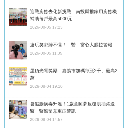
迎戰廚餘去化新挑戰 南投縣推家用廚餘機
補助每戶最高5000元
2026-08-05 17:23
連玩笑都聽不懂！ 醫：當心大腦拉警報
2026-08-05 11:35
屋頂光電獎勵 嘉義市加碼每瓩2千、最高2
萬
2026-08-04 19:10
暑假腸病毒升溫！1歲童睡夢反覆肌抽躍送
醫 醫籲留意重症警訊
2026-08-04 14:57