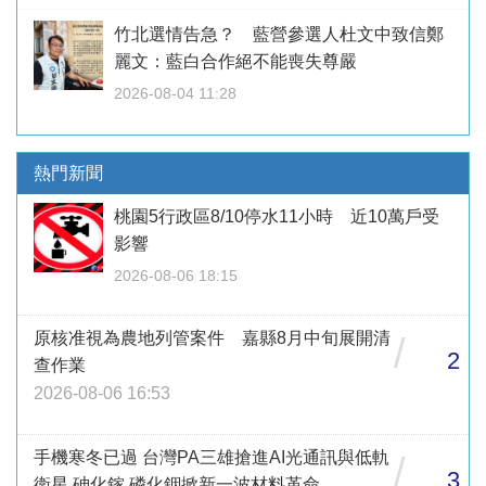
竹北選情告急？ 藍營參選人杜文中致信鄭
麗文：藍白合作絕不能喪失尊嚴
2026-08-04 11:28
熱門新聞
桃園5行政區8/10停水11小時 近10萬戶受
影響
2026-08-06 18:15
原核准視為農地列管案件 嘉縣8月中旬展開清
/
2
查作業
2026-08-06 16:53
手機寒冬已過 台灣PA三雄搶進AI光通訊與低軌
/
3
衛星 砷化鎵 磷化銦掀新一波材料革命