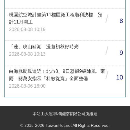
桃園航空城計畫第11標區徵工程順利決標 預
/
8
計11月開工
2026-08-08 10:19
「蓮」映山豬湖 漫遊初秋好時光
/
9
2026-08-08 10:13
白海豚颱風逼近！北市8、9日恐飆9級陣風、豪
/
10
雨 蔣萬安指示「料敵從寬」全面整備
2026-08-06 16:00
本站由大運聯和國際有限公司所維運
© 2015-2026 TaiwanHot.net All Rights Reserved.