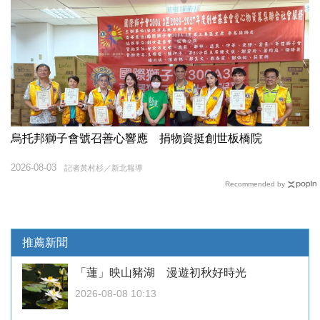
烏托邦獅子會號召善心響應 捐物資挺創世板橋院
2026-08-03
記者黃村杉／新北報導
Recommended by
推薦新聞
「蓮」映山豬湖 漫遊初秋好時光
2026-08-08 10:13