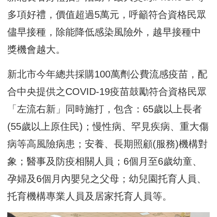
多項好禮，價值超過5萬元，呼籲符合資格民眾
儘早接種，除能降低感染風險外，越早接種中
獎機會越大。
新北市今年總共採購100萬劑公費流感疫苗，配
合中央提供之COVID-19疫苗鼓勵符合資格民眾
「左流右新」同時施打，包含：65歲以上長者
(55歲以上原住民)；慢性病、罕見疾病、重大傷
病等高風險病患；安養、長期照顧(服務)機構對
象；醫事及防疫相關人員；6個月至6歲幼童、
孕婦及6個月內嬰兒之父母；幼兒園托育人員、
托育機構專業人員及居家托育人員等。