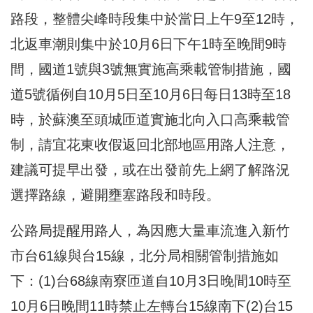
路段，整體尖峰時段集中於當日上午9至12時，
北返車潮則集中於10月6日下午1時至晚間9時
間，國道1號與3號無實施高乘載管制措施，國
道5號循例自10月5日至10月6日每日13時至18
時，於蘇澳至頭城匝道實施北向入口高乘載管
制，請宜花東收假返回北部地區用路人注意，
建議可提早出發，或在出發前先上網了解路況
選擇路線，避開壅塞路段和時段。
公路局提醒用路人，為因應大量車流進入新竹
市台61線與台15線，北分局相關管制措施如
下：(1)台68線南寮匝道自10月3日晚間10時至
10月6日晚間11時禁止左轉台15線南下(2)台15