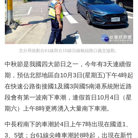
北分局規劃台61線與台15線沿線樞紐路口義交協勤。
中秋節是我國四大節日之一，今年有3天連續假
期，預估北部地區自10月3日(星期五)下午4時起
在快速公路銜接國1及國3與國5南港系統附近路
段會有第一波南下車潮，連假首日10月4日（星
期六）上午8時更將湧入大量南下車潮。
中長程南下的車潮於4日上午7時出現在國道1、
3、5號；台61線尖峰車潮於8時起，出現在新竹