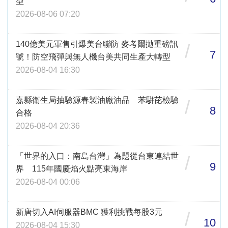
型
2026-08-06 07:20
140億美元軍售引爆美台聯防 麥考爾拋重磅訊
/
7
號！防空飛彈與無人機台美共同生產大轉型
2026-08-04 16:30
嘉縣衛生局抽驗源春製油廠油品 苯駢芘檢驗
/
8
合格
2026-08-04 20:36
「世界的入口：南島台灣」為題從台東連結世
/
9
界 115年國慶焰火點亮東海岸
2026-08-04 00:06
新唐切入AI伺服器BMC 獲利挑戰每股3元
/
10
2026-08-04 15:30