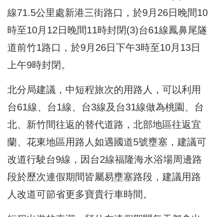
線71.5公里處新港三街路口，於9月26日晚間10
時至10月12日晚間11時封閉(3)台61線鳳鼻尾隧
道前竹1路口，於9月26日下午3時至10月13日
上午9時封閉。
北分局建議，中短程旅次的用路人，可以利用
台61線、台1線、台3線及台31線做為桃園、台
北、新竹間往返的替代道路，北部地區往返宜
蘭、花東地區用路人如遇國道5號壅塞，建議可
改道行駛台9線，因台2線福隆海水浴場周邊路
段於歷次連假期間皆屬易壅塞路段，建議用路
人改道可節省更多寶貴行車時間。