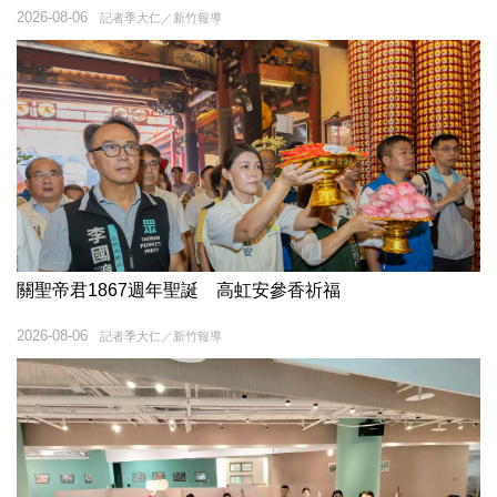
2026-08-06
記者季大仁／新竹報導
關聖帝君1867週年聖誕 高虹安參香祈福
2026-08-06
記者季大仁／新竹報導