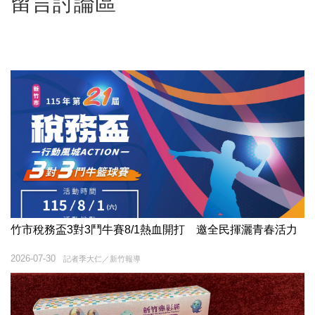
留言討論區
竹市稅務盃3對3鬥牛賽8/1熱血開打 邀全民揮灑青春活力
2026-07-30
記者季大仁／新竹報導