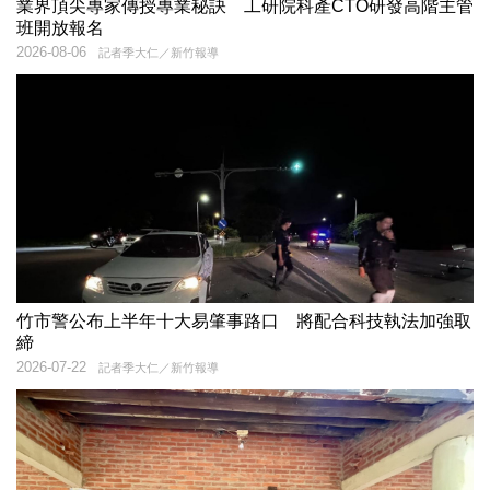
業界頂尖專家傳授專業秘訣 工研院科產CTO研發高階主管
班開放報名
2026-08-06
記者季大仁／新竹報導
竹市警公布上半年十大易肇事路口 將配合科技執法加強取
締
2026-07-22
記者季大仁／新竹報導