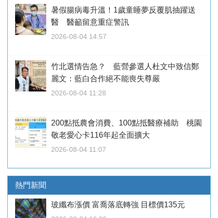
暑假腸病毒升溫！1歲童睡夢反覆肌抽躍送
醫 醫籲留意重症警訊
2026-08-04 14:57
竹北選情告急？ 藍營參選人杜文中致信鄭
麗文：藍白合作絕不能喪失尊嚴
2026-08-04 11:28
200點抵農會消費、100點抵醫療補助 桃園
敬老愛心卡116年起全面擴大
2026-08-04 11:07
熱門新聞
玻纖布漲價 富喬落底轉強 目標價135元