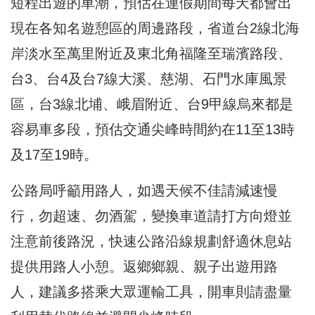
短程出遊的車潮，預估在連假期間每天都會出
現在各知名遊憩區的周邊路段，省道台2線北海
岸淡水至萬里附近及東北角福隆至瑞濱路段、
台3、台4及台7線大溪、慈湖、石門水庫風景
區，台3線北埔、峨眉附近、台9甲線烏來都是
容易車多段，預估交通尖峰時間約在11至13時
及17至19時。
公路局呼籲用路人，如遇天候不佳請減速慢
行，勿超速、勿酒駕，變換車道請打方向燈並
注意前後路況，快速公路沿線規劃舒適休息站
提供用路人小憩。返鄉鄉親、親子出遊用路
人，建議多搭乘大眾運輸工具，開車則請盡量