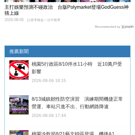
主打娛樂預測不碰政治 台版Polymarket登場GodGuess神
猜上線
2026-08-05
記者李梅金／台中報導
Recommended by
推薦新聞
桃園5行政區8/10停水11小時 近10萬戶受
影響
2026-08-06 18:15
8/13城鎮韌性防空演習 演練期間機捷正常
營運、車站只進不出、行動網路降速
2026-08-06 17:44
桃園冷飲節8/21藝文特區登場 機捷A1、