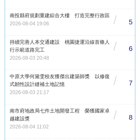
南投縣府規劃重建綜合大樓 打造完整行政區
/
5
2026-08-04 19:06
持續完善人本交通建設 桃園捷運沿線首條人
/
6
行示範道路完工
2026-08-03 20:48
中原大學何黛雯校友獲傑出建築師獎 以修復
/
7
式韌性設計縫補土地記憶
2026-08-03 21:17
南市府地政局七件土地開發工程 榮獲國家卓
/
8
越建設獎
2026-08-04 11:02