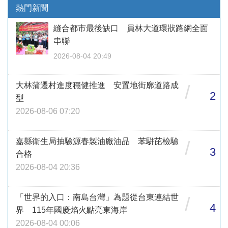
熱門新聞
縫合都市最後缺口 員林大道環狀路網全面
串聯
2026-08-04 20:49
大林蒲遷村進度穩健推進 安置地街廓道路成
/
2
型
2026-08-06 07:20
嘉縣衛生局抽驗源春製油廠油品 苯駢芘檢驗
/
3
合格
2026-08-04 20:36
「世界的入口：南島台灣」為題從台東連結世
/
4
界 115年國慶焰火點亮東海岸
2026-08-04 00:06