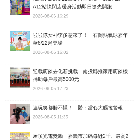
A12站快閃店暖身活動即日搶先開跑
2026-08-06 16:29
啦啦隊女神李多慧來了！ 石岡熱氣球嘉年
華8/22起登場
2026-08-06 15:02
迎戰廚餘去化新挑戰 南投縣推家用廚餘機
補助每戶最高5000元
2026-08-05 17:23
連玩笑都聽不懂！ 醫：當心大腦拉警報
2026-08-05 11:35
屋頂光電獎勵 嘉義市加碼每瓩2千、最高2