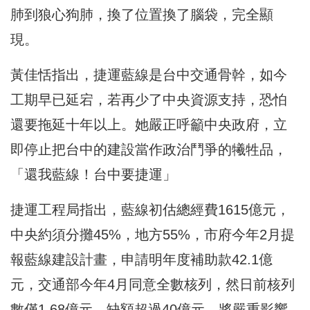
肺到狼心狗肺，換了位置換了腦袋，完全顯
現。
黃佳恬指出，捷運藍線是台中交通骨幹，如今
工期早已延宕，若再少了中央資源支持，恐怕
還要拖延十年以上。她嚴正呼籲中央政府，立
即停止把台中的建設當作政治鬥爭的犧牲品，
「還我藍線！台中要捷運」
捷運工程局指出，藍線初估總經費1615億元，
中央約須分攤45%，地方55%，市府今年2月提
報藍線建設計畫，申請明年度補助款42.1億
元，交通部今年4月同意全數核列，然日前核列
數僅1.68億元，缺額超過40億元，將嚴重影響