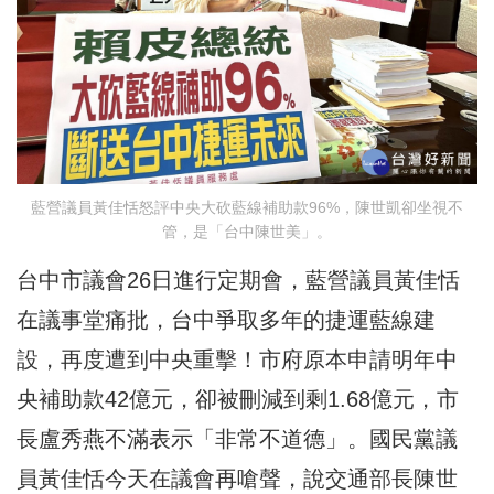
藍營議員黃佳恬怒評中央大砍藍線補助款96%，陳世凱卻坐視不
管，是「台中陳世美」。
台中市議會26日進行定期會，藍營議員黃佳恬
在議事堂痛批，台中爭取多年的捷運藍線建
設，再度遭到中央重擊！
市府原本申請明年中
央
補助款
42億元，卻被刪減到剩1.68億元，市
長
盧秀燕
不滿表示「非常不道德」。國民黨議
員黃佳恬今天在議會再嗆聲，說交通部長
陳世