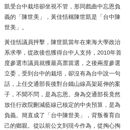
凱
受台中栽培卻坐視不管，形同戲曲中忘恩負
義的「陳世美」，
黃佳恬
稱陳世凱是「台中陳
世美」。
黃佳恬議員抨擊，陳世凱當年在東海大學政治
系求學，從政後也獲得台中人支持，2010年首
度參選市議員就獲最高票當選，之後兩度參選
立委，受到台中的栽培，卻沒有為台中說一句
話，上任交通部長後對台鐵山線高架延伸的案
子，不聞不問，是為忘恩。身為交通部長竟然
放任行政院刪減藍線已核定的中央預算，是為
負義。簡直成了「台中陳世美」，背叛養育自
己的鄉親。從以前公文到現今作為，從掏心掏