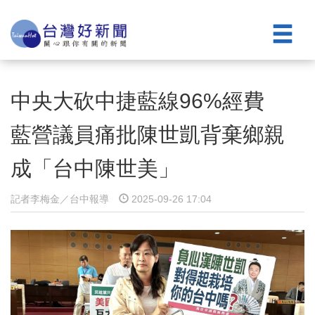
中央大砍中捷藍線96%經費
藍營議員痛批陳世凱背棄鄉親
成「台中陳世美」
記者李梅金／台中報導
2025-09-26 17:04