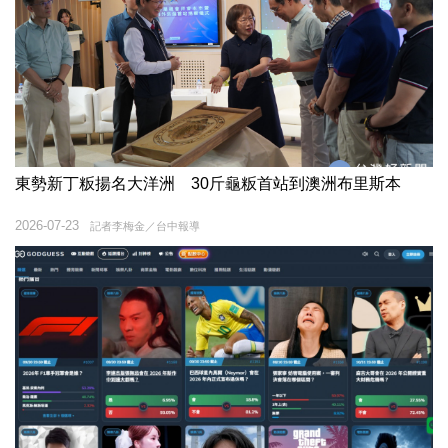
東勢新丁粄揚名大洋洲 30斤龜粄首站到澳洲布里斯本
2026-07-23
記者李梅金／台中報導