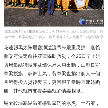
嘉義縣政府前往花蓮協助救災，今25日早上由縣長翁章梁授旗、鼓
舞士氣，翁章梁也捐出個人一個月所得投入災後復原／林詩涵翻攝
花蓮縣馬太鞍堰塞湖溢流帶來嚴重災損，嘉義
縣政府決定前往花蓮協助救災，今25日早上消
防局集結特搜隊及環保局人員出動，由縣長翁
章梁授旗、鼓舞士氣，翁章梁也捐出個人一個
月所得投入災後復原，更回報了當時丹娜絲颱
風，其他縣市支援嘉義縣的情義相挺。
馬太鞍堰塞湖溢流導致廣泛的水災、土石流，