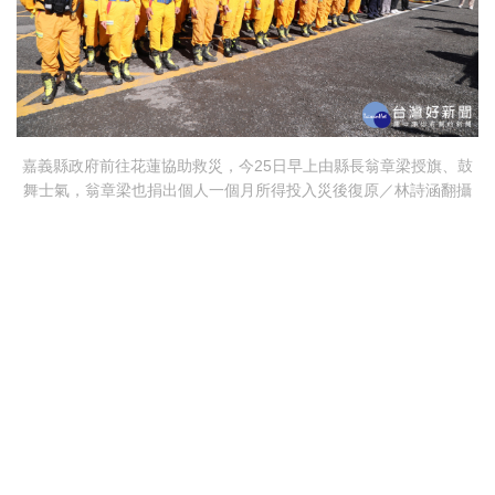
嘉義縣政府前往花蓮協助救災，今25日早上由縣長翁章梁授旗、鼓
舞士氣，翁章梁也捐出個人一個月所得投入災後復原／林詩涵翻攝