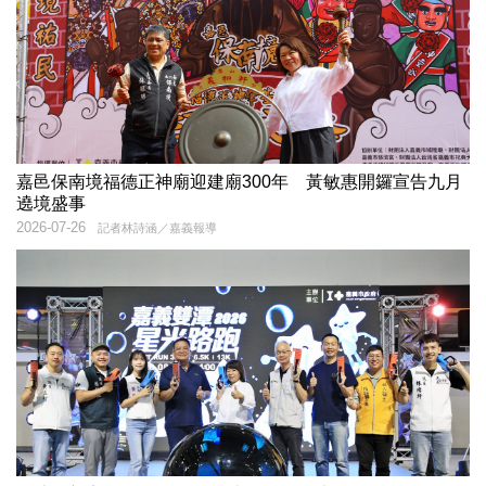
嘉邑保南境福德正神廟迎建廟300年 黃敏惠開鑼宣告九月
遶境盛事
2026-07-26
記者林詩涵／嘉義報導