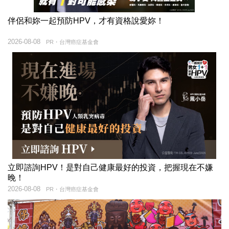
伴侶和妳一起預防HPV，才有資格說愛妳！
2026-08-08
PR・台灣癌症基金會
立即諮詢HPV！是對自己健康最好的投資，把握現在不嫌
晚！
2026-08-08
PR・台灣癌症基金會