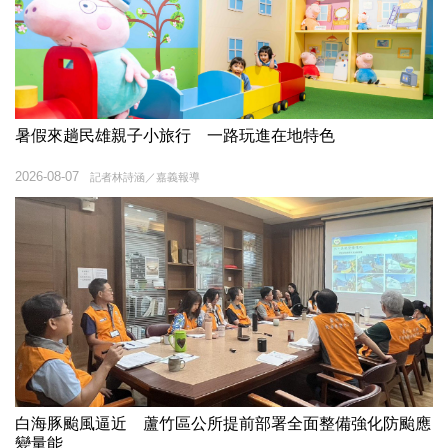
暑假來趟民雄親子小旅行 一路玩進在地特色
2026-08-07
記者林詩涵／嘉義報導
白海豚颱風逼近 蘆竹區公所提前部署全面整備強化防颱應
變量能