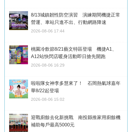
8/13城鎮韌性防空演習 演練期間機捷正常
營運、車站只進不出、行動網路降速
2026-08-06 17:44
桃園冷飲節8/21藝文特區登場 機捷A1、
A12站快閃店暖身活動即日搶先開跑
2026-08-06 16:29
啦啦隊女神李多慧來了！ 石岡熱氣球嘉年
華8/22起登場
2026-08-06 15:02
迎戰廚餘去化新挑戰 南投縣推家用廚餘機
補助每戶最高5000元