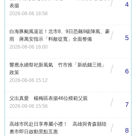
/
4
表揚
2026-08-06 16:58
白海豚颱風逼近！北市8、9日恐飆9級陣風、豪
/
5
雨 蔣萬安指示「料敵從寬」全面整備
2026-08-06 16:00
響應永續祭祀新風氣 竹市推「新紙錢三燒」
/
6
政策
2026-08-06 15:12
父出真愛 楊梅區表揚46位模範父親
/
7
2026-08-06 15:56
高雄市民赴日享專屬小禮！ 高雄與青森縣陸
/
8
奧市即日啟動景點互惠