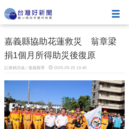
嘉義縣協助花蓮救災 翁章梁
捐1個月所得助災後復原
記者林詩涵／嘉義報導
2025-09-25 19:46