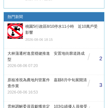
熱門新聞
桃園5行政區8/10停水11小時 近10萬戶受
影響
2026-08-06 18:15
大林蒲遷村進度穩健推進 安置地街廓道路成
/
2
型
2026-08-06 07:20
原核准視為農地列管案件 嘉縣8月中旬展開清
/
3
查作業
2026-08-06 16:53
雲林調解委員貢獻獲肯定 103位績優人員接受