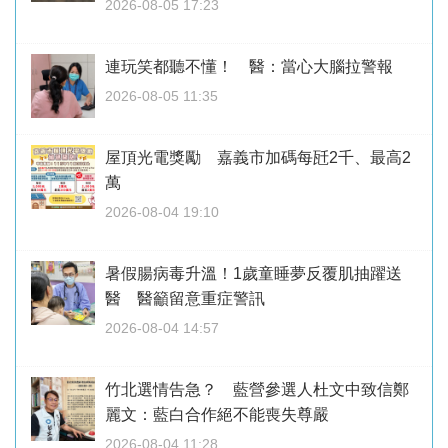
2026-08-05 17:23
連玩笑都聽不懂！ 醫：當心大腦拉警報
2026-08-05 11:35
屋頂光電獎勵 嘉義市加碼每瓩2千、最高2
萬
2026-08-04 19:10
暑假腸病毒升溫！1歲童睡夢反覆肌抽躍送
醫 醫籲留意重症警訊
2026-08-04 14:57
竹北選情告急？ 藍營參選人杜文中致信鄭
麗文：藍白合作絕不能喪失尊嚴
2026-08-04 11:28