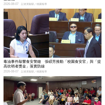
2026-08-07
記者黃駿騏／桃園報導
毒油事件敲響食安警鐘 張碩芳推動「校園食安官」與「提
高吹哨者獎金」落實防線
2026-08-07
記者黃駿騏／桃園報導