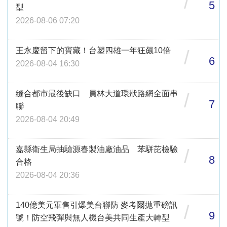
/
5
型
2026-08-06 07:20
王永慶留下的寶藏！台塑四雄一年狂飆10倍
/
6
2026-08-04 16:30
縫合都市最後缺口 員林大道環狀路網全面串
/
7
聯
2026-08-04 20:49
嘉縣衛生局抽驗源春製油廠油品 苯駢芘檢驗
/
8
合格
2026-08-04 20:36
140億美元軍售引爆美台聯防 麥考爾拋重磅訊
/
9
號！防空飛彈與無人機台美共同生產大轉型