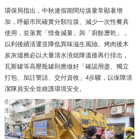
環保局指出，中秋連假期間垃圾量常顯著增
加，呼籲市民確實分類垃圾、減少一次性餐具
使用，並落實「惜食減量」與「廚餘瀝乾」，
以利後續清運並降低異味滋生風險。烤肉後木
炭灰燼務必以大量清水澆熄降溫後再行排出，
瓦斯罐等高壓瓶罐則應做好「確認用盡、獨立
打包、加註警語、交付資收」4步驟，以保障清
潔隊員安全並維護環境安全。