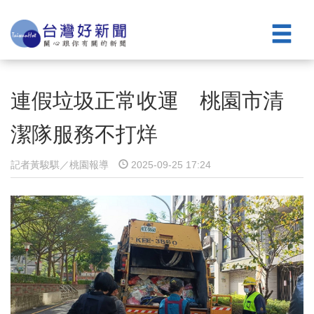
連假垃圾正常收運 桃園市清
潔隊服務不打烊
記者黃駿騏／桃園報導
2025-09-25 17:24