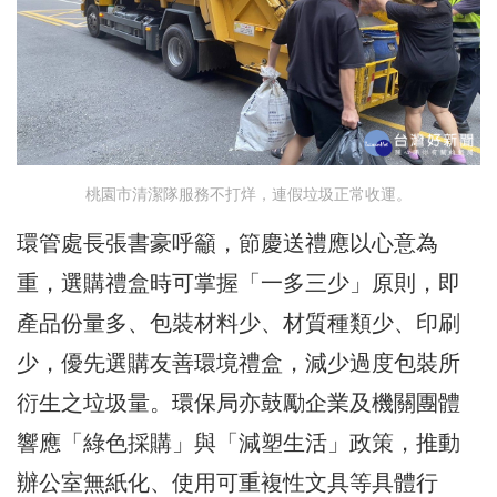
桃園市清潔隊服務不打烊，連假垃圾正常收運。
環管處長張書豪呼籲，節慶送禮應以心意為
重，選購禮盒時可掌握「一多三少」原則，即
產品份量多、包裝材料少、材質種類少、印刷
少，優先選購友善環境禮盒，減少過度包裝所
衍生之垃圾量。環保局亦鼓勵企業及機關團體
響應「綠色採購」與「減塑生活」政策，推動
辦公室無紙化、使用可重複性文具等具體行