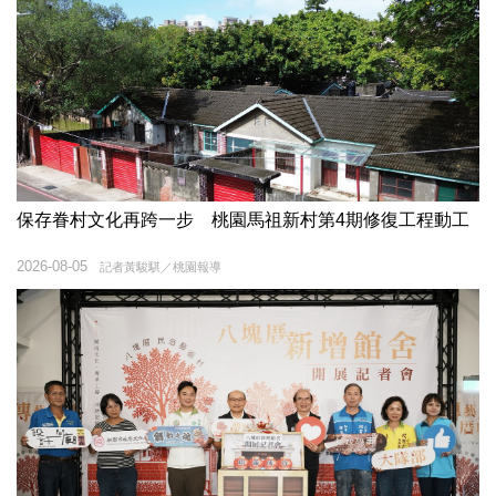
保存眷村文化再跨一步 桃園馬祖新村第4期修復工程動工
2026-08-05
記者黃駿騏／桃園報導