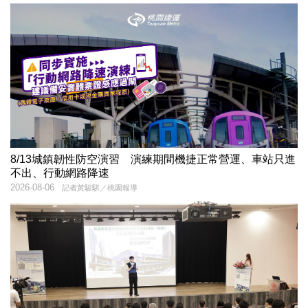
8/13城鎮韌性防空演習 演練期間機捷正常營運、車站只進
不出、行動網路降速
2026-08-06
記者黃駿騏／桃園報導