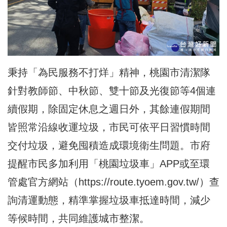
秉持「為民服務不打烊」精神，桃園市清潔隊
針對教師節、中秋節、雙十節及光復節等4個連
續假期，除固定休息之週日外，其餘連假期間
皆照常沿線收運垃圾，市民可依平日習慣時間
交付垃圾，避免囤積造成環境衛生問題。市府
提醒市民多加利用「桃園垃圾車」APP或至環
管處官方網站（
https://route.tyoem.gov.tw/
）查
詢清運動態，精準掌握垃圾車抵達時間，減少
等候時間，共同維護城市整潔。