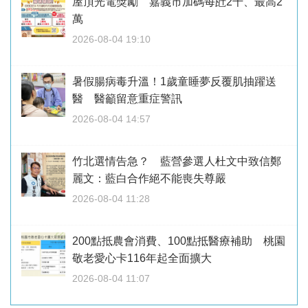
屋頂光電獎勵 嘉義市加碼每瓩2千、最高2
萬
2026-08-04 19:10
暑假腸病毒升溫！1歲童睡夢反覆肌抽躍送
醫 醫籲留意重症警訊
2026-08-04 14:57
竹北選情告急？ 藍營參選人杜文中致信鄭
麗文：藍白合作絕不能喪失尊嚴
2026-08-04 11:28
200點抵農會消費、100點抵醫療補助 桃園
敬老愛心卡116年起全面擴大
2026-08-04 11:07