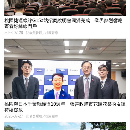
桃園捷運綠線G15a站招商說明會圓滿完成 業界熱烈響應
齊看好綠線門戶
2026-07-28
記者黃駿騏／桃園報導
桃園與日本千葉縣締盟10週年 張善政贈市花纏花簪盼友誼
持續綻放
2026-07-27
記者黃駿騏／桃園報導