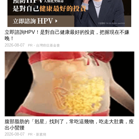
立即諮詢HPV！是對自己健康最好的投資，把握現在不嫌
晚！
2026-08-07
PR・台灣癌症基金會
腹部脂肪的「剋星」找到了，常吃這幾物，吃走大肚囊，瘦
出小蠻腰
2026-08-07
PR・新素簡