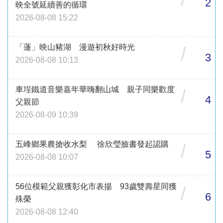
2
映全號延續善的循環
2026-08-08 15:22
「蓮」映山豬湖 漫遊初秋好時光
/
3
2026-08-08 10:13
車埕鐵道音樂嘉年華嗨翻山城 親子同樂歡度
/
4
父親節
2026-08-09 10:39
五峰鄉果農搶收水梨 徐欣瑩臉書發起認購
/
5
2026-08-08 10:07
56位模範父親獲彰化市表揚 93歲雙壽星同獲
/
6
殊榮
2026-08-08 12:40