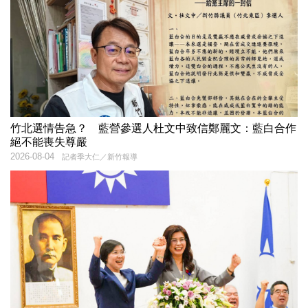
竹北選情告急？ 藍營參選人杜文中致信鄭麗文：藍白合作
絕不能喪失尊嚴
2026-08-04
記者季大仁／新竹報導