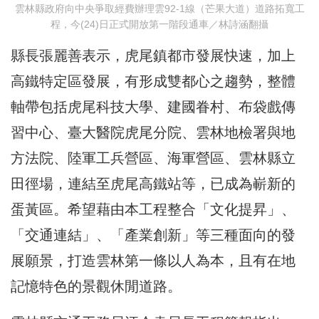
雲林縣政府向中央爭取經費辦理雲92-1線（芒果大道）道路拓寬工
程，今(24)日正式開放第一階段通車／林詩涵翻攝
縣長張麗善表示，虎尾鎮都市發展快速，加上
高鐵特定區發展，有形成雙都心之趨勢，整體
軸帶包括虎尾科技大學、建國眷村、布袋戲傳
習中心、臺大醫院虎尾分院、雲林地檢署與地
方法院、陸軍工兵營區、海軍營區、雲林縣立
田徑場，連結至虎尾高鐵站等，已成為嶄新的
蛋黃區。希望藉由本工程整合「文化提昇」、
「交通連結」、「產業創新」等三種面向的發
展願景，打造雲林第一條以人為本，且有在地
記憶特色的景觀休閒道路。