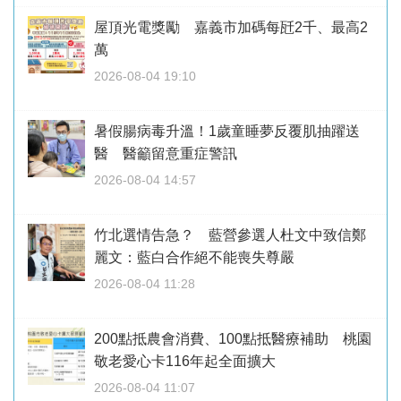
屋頂光電獎勵 嘉義市加碼每瓩2千、最高2
萬
2026-08-04 19:10
暑假腸病毒升溫！1歲童睡夢反覆肌抽躍送
醫 醫籲留意重症警訊
2026-08-04 14:57
竹北選情告急？ 藍營參選人杜文中致信鄭
麗文：藍白合作絕不能喪失尊嚴
2026-08-04 11:28
200點抵農會消費、100點抵醫療補助 桃園
敬老愛心卡116年起全面擴大
2026-08-04 11:07