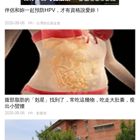
伴侶和妳一起預防HPV，才有資格說愛妳！
2026-08-06
PR・台灣癌症基金會
腹部脂肪的「剋星」找到了，常吃這幾物，吃走大肚囊，瘦
出小蠻腰
2026-08-06
PR・新素簡