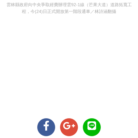
雲林縣政府向中央爭取經費辦理雲92-1線（芒果大道）道路拓寬工
程，今(24)日正式開放第一階段通車／林詩涵翻攝