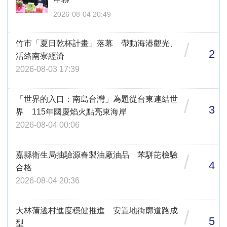
2026-08-04 20:49
竹市「夏日乾杯計畫」落幕 帶動海港觀光、
/
2
活絡南寮經濟
2026-08-03 17:39
「世界的入口：南島台灣」為題從台東連結世
/
3
界 115年國慶焰火點亮東海岸
2026-08-04 00:06
嘉縣衛生局抽驗源春製油廠油品 苯駢芘檢驗
/
4
合格
2026-08-04 20:36
大林蒲遷村進度穩健推進 安置地街廓道路成
/
5
型