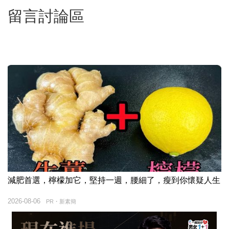
留言討論區
減肥首選，檸檬加它，堅持一週，腰細了，瘦到你懷疑人生
2026-08-06
PR・新素簡