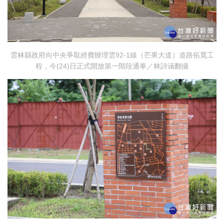
雲林縣政府向中央爭取經費辦理雲92-1線（芒果大道）道路拓寬工
程，今(24)日正式開放第一階段通車／林詩涵翻攝