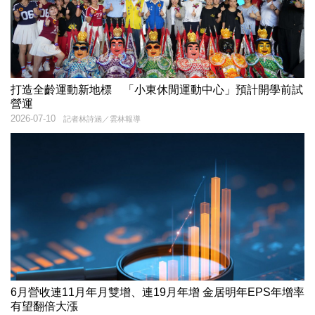
打造全齡運動新地標 「小東休閒運動中心」預計開學前試
營運
2026-07-10
記者林詩涵／雲林報導
6月營收連11月年月雙增、連19月年增 金居明年EPS年增率
有望翻倍大漲