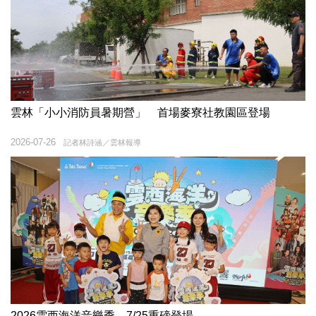
雲林「小小消防員暑期營」 首場麥寮社教園區登場
2026-07-26
記者林詩涵／雲林報導
2026雲西海洋音樂季 7/25重磅登場