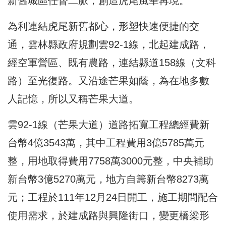
新舊城區任督二脈，創造虎尾風華再現。
為利連結虎尾新舊都心，形塑快速便捷的交
通，雲林縣政府規劃雲92-1線，北起建成路，
經空軍營區、既有農路，連結縣道158線（文科
路）至光復路。又沿途芒果如蔭，為在地多數
人記憶，所以又稱芒果大道。
雲92-1線（芒果大道）道路拓寬工程總經費新
台幣4億3543萬，其中工程費用3億5785萬元
整，用地取得費用7758萬3000元整，中央補助
新台幣3億5270萬元，地方自籌新台幣8273萬
元；工程於111年12月24日開工，施工期間配合
使用需求，於建成路與興隆街口，變更橋梁形