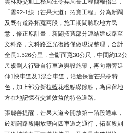
雲林縣交通工務局汪令堯局長工程簡報指出，
「雲92-1線（芒果大道）拓寬工程」分為新闢
及既有道路拓寬兩段，施工期間聽取地方民
意，修正原計畫，新闢拓寬部分連結建成路至
文科路，文科路至光復路僅做現況整理，合計
全長1.526公里，全斷面寬30公尺，中間約12公
尺規劃人行暨自行車道與設施帶，再向兩旁延
伸1快車道及1混合車道，沿途保留芒果樹特
色，加上部分新植藍花楹點綴節點，為保留地
方在地記憶有交通效益的特色道路。
張麗善提醒，芒果大道今開放第一階段通車，
於新闢路段開放雙向四車道之通行，拓寬段則