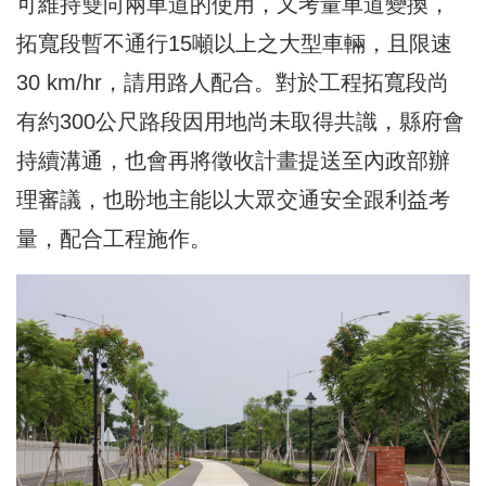
可維持雙向兩車道的使用，又考量車道變換，
拓寬段暫不通行15噸以上之大型車輛，且限速
30 km/hr，請用路人配合。對於工程拓寬段尚
有約300公尺路段因用地尚未取得共識，縣府會
持續溝通，也會再將徵收計畫提送至內政部辦
理審議，也盼地主能以大眾交通安全跟利益考
量，配合工程施作。