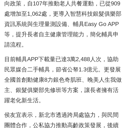
向政策，自107年推動老人共餐運動，已從909
處增加至1,062處，更導入智慧科技銀髮俱樂部
資訊系統與生理量測設備、輔具Easy Go APP
等，提升長者自主健康管理能力，簡化輔具申
請流程。
目前輔具APP下載量已達3萬2,488人次，協助
民眾媒合二手輔具，節省公帑1.3億元。更發展
全國首創動健康8力銀色奇肌班、晚美人生我做
主、銀髮俱樂部先修班等方案，讓長者擁有活
躍老化新生活。
侯友宜表示，新北市透過跨局處協力，與民間
團體合作，公私協力推動高齡政策發展，後續