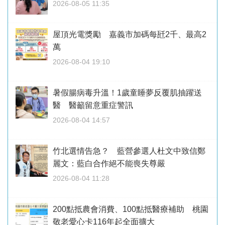
2026-08-05 11:35
屋頂光電獎勵 嘉義市加碼每瓩2千、最高2
萬
2026-08-04 19:10
暑假腸病毒升溫！1歲童睡夢反覆肌抽躍送
醫 醫籲留意重症警訊
2026-08-04 14:57
竹北選情告急？ 藍營參選人杜文中致信鄭
麗文：藍白合作絕不能喪失尊嚴
2026-08-04 11:28
200點抵農會消費、100點抵醫療補助 桃園
敬老愛心卡116年起全面擴大