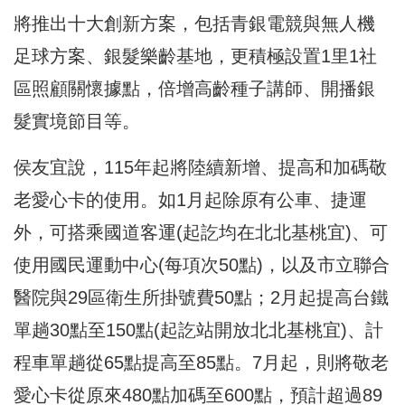
將推出十大創新方案，包括青銀電競與無人機
足球方案、銀髮樂齡基地，更積極設置1里1社
區照顧關懷據點，倍增高齡種子講師、開播銀
髮實境節目等。
侯友宜說，115年起將陸續新增、提高和加碼敬
老愛心卡的使用。如1月起除原有公車、捷運
外，可搭乘國道客運(起訖均在北北基桃宜)、可
使用國民運動中心(每項次50點)，以及市立聯合
醫院與29區衛生所掛號費50點；2月起提高台鐵
單趟30點至150點(起訖站開放北北基桃宜)、計
程車單趟從65點提高至85點。7月起，則將敬老
愛心卡從原來480點加碼至600點，預計超過89