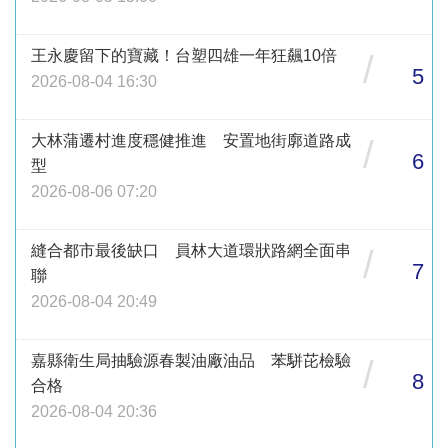
王永慶留下的寶藏！台塑四雄一年狂飆10倍
/
5
2026-08-04 16:30
大林蒲遷村進度穩健推進 安置地街廓道路成
/
6
型
2026-08-06 07:20
縫合都市最後缺口 員林大道環狀路網全面串
/
7
聯
2026-08-04 20:49
嘉縣衛生局抽驗源春製油廠油品 苯駢芘檢驗
/
8
合格
2026-08-04 20:36