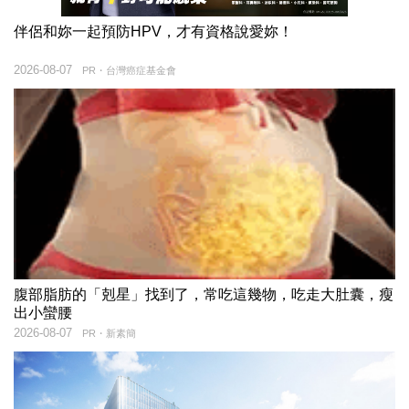
伴侶和妳一起預防HPV，才有資格說愛妳！
2026-08-07
PR・台灣癌症基金會
腹部脂肪的「剋星」找到了，常吃這幾物，吃走大肚囊，瘦
出小蠻腰
2026-08-07
PR・新素簡