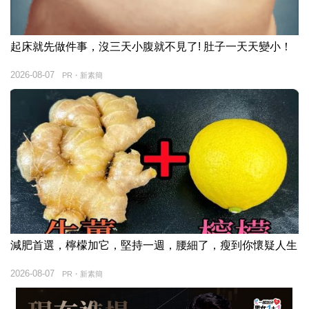
起床就先做件事，沒三天小腹就不見了! 肚子一天天變小！
2026-08-07
PR・新素簡
減肥首選，檸檬加它，堅持一週，腰細了，瘦到你懷疑人生
2026-08-07
PR・新素簡