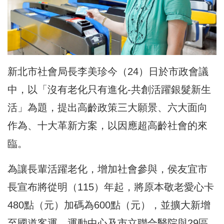
新北市社會局長李美珍今（24）日於市政會議
中，以「沒有老化只有進化-共創活躍銀髮新生
活」為題，提出高齡政策三大願景、六大面向
作為、十大革新方案，以因應超高齡社會的來
臨。
為讓長輩活躍老化，增加社會參與，侯友宜市
長宣布將從明（115）年起，將原本敬老愛心卡
480點（元）加碼為600點（元），並擴大新增
至國道客運、運動中心及市立聯合醫院與29區