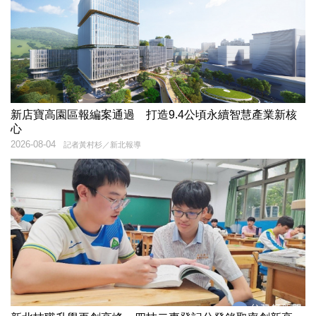
新店寶高園區報編案通過 打造9.4公頃永續智慧產業新核
心
2026-08-04
記者黃村杉／新北報導