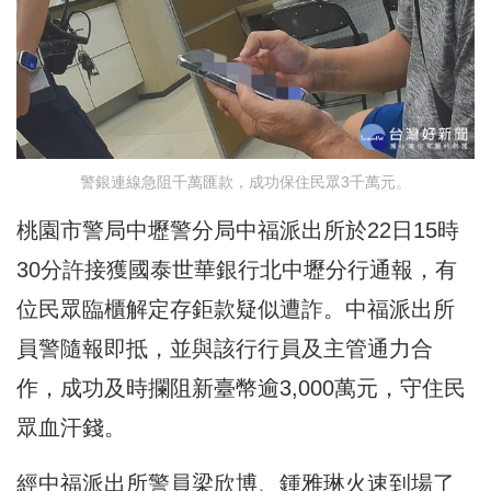
警銀連線急阻千萬匯款，成功保住民眾3千萬元。
桃園市警局中壢警分局中福派出所於22日15時
30分許接獲國泰世華銀行北中壢分行通報，有
位民眾臨櫃解定存鉅款疑似遭詐。中福派出所
員警隨報即抵，並與該行行員及主管通力合
作，成功及時攔阻新臺幣逾3,000萬元，守住民
眾血汗錢。
經中福派出所警員梁欣博、鍾雅琳火速到場了