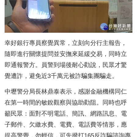
幸好銀行專員察覺異常，立刻向分行主報告，
隨即進行關懷提問並安撫來延緩交易，同時立
即通報警方。員警到場後耐心勸說，民眾才驚
覺遭詐，避免近3千萬元被詐騙集團騙走。
中壢警分局長林鼎泰表示，感謝金融機構同仁
在第一時間的敏銳觀察與協助勸阻。同時也呼
籲民眾：面對不明電話、簡訊、網路訊息、電
子郵件、欠繳水費、電費、電話費等情形，應
提高警覺，勿輕信，可先撥打165反詐騙諮詢專