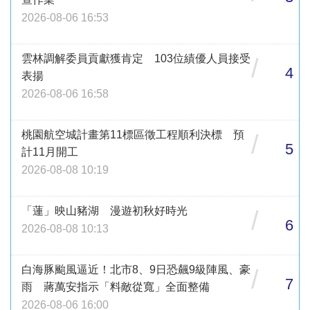
2026-08-06 16:53
雲林調解委員貢獻獲肯定 103位績優人員接受
/
4
表揚
2026-08-06 16:58
桃園航空城計畫第11標區徵工程順利決標 預
/
5
計11月開工
2026-08-08 10:19
「蓮」映山豬湖 漫遊初秋好時光
/
6
2026-08-08 10:13
白海豚颱風逼近！北市8、9日恐飆9級陣風、豪
/
7
雨 蔣萬安指示「料敵從寬」全面整備
2026-08-06 16:00