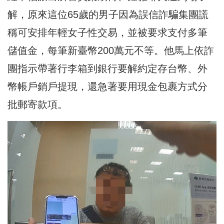
解，原來這位65歲的男子因為誤信詐騙集團謊
稱可安排年輕女子性交易，並被要求支付多筆
儲值金，每筆新臺幣200萬元不等。他馬上依詐
團指示帶著行李箱到銀行要解約定存台幣、外
幣帳戶銷戶提現，還急著要用現金包裹方式分
批郵寄款項。