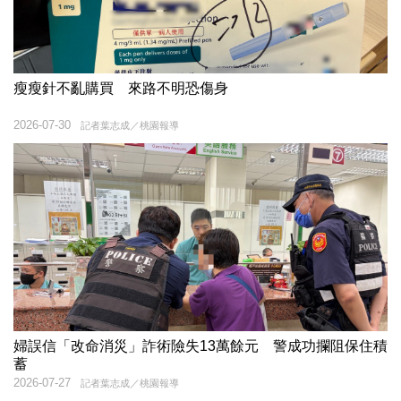
瘦瘦針不亂購買 來路不明恐傷身
2026-07-30
記者葉志成／桃園報導
婦誤信「改命消災」詐術險失13萬餘元 警成功攔阻保住積
蓄
2026-07-27
記者葉志成／桃園報導