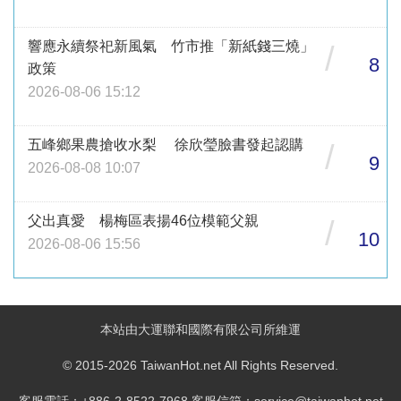
響應永續祭祀新風氣 竹市推「新紙錢三燒」
/
8
政策
2026-08-06 15:12
五峰鄉果農搶收水梨 徐欣瑩臉書發起認購
/
9
2026-08-08 10:07
父出真愛 楊梅區表揚46位模範父親
/
10
2026-08-06 15:56
本站由大運聯和國際有限公司所維運
© 2015-2026 TaiwanHot.net All Rights Reserved.
客服電話：+886-2-8522-7968 客服信箱：service@taiwanhot.net