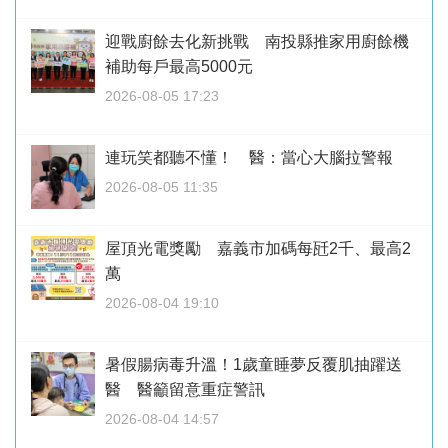
迎戰廚餘去化新挑戰 南投縣推家用廚餘機
補助每戶最高5000元
2026-08-05 17:23
連玩笑都聽不懂！ 醫：當心大腦拉警報
2026-08-05 11:35
屋頂光電獎勵 嘉義市加碼每瓩2千、最高2
萬
2026-08-04 19:10
暑假腸病毒升溫！1歲童睡夢反覆肌抽躍送
醫 醫籲留意重症警訊
2026-08-04 14:57