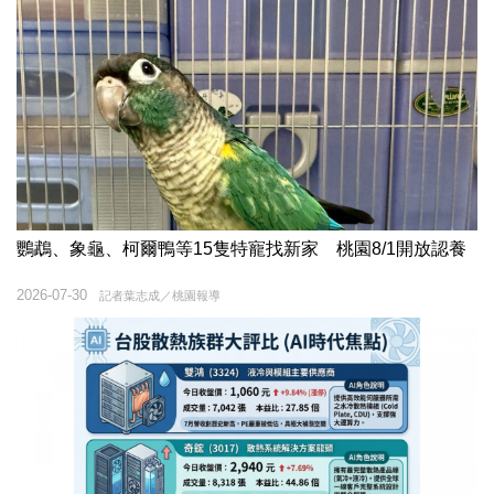
鸚鵡、象龜、柯爾鴨等15隻特寵找新家 桃園8/1開放認養
2026-07-30
記者葉志成／桃園報導