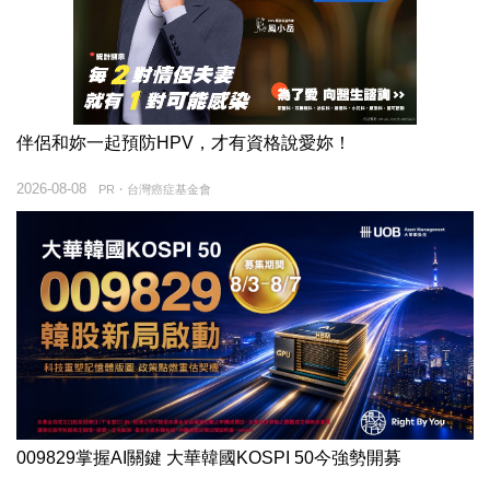
伴侶和妳一起預防HPV，才有資格說愛妳！
2026-08-08
PR・台灣癌症基金會
009829掌握AI關鍵 大華韓國KOSPI 50今強勢開募