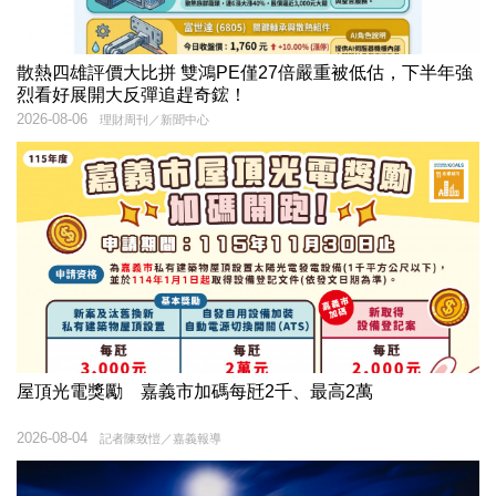
散熱四雄評價大比拼 雙鴻PE僅27倍嚴重被低估，下半年強
烈看好展開大反彈追趕奇鋐！
2026-08-06
理財周刊／新聞中心
屋頂光電獎勵 嘉義市加碼每瓩2千、最高2萬
2026-08-04
記者陳致愷／嘉義報導