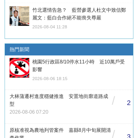
竹北選情告急？ 藍營參選人杜文中致信鄭
麗文：藍白合作絕不能喪失尊嚴
2026-08-04 11:28
熱門新聞
桃園5行政區8/10停水11小時 近10萬戶受
影響
2026-08-06 18:15
大林蒲遷村進度穩健推進 安置地街廓道路成
/
2
型
2026-08-06 07:20
原核准視為農地列管案件 嘉縣8月中旬展開清
/
3
查作業