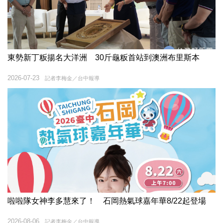
東勢新丁粄揚名大洋洲 30斤龜粄首站到澳洲布里斯本
2026-07-23
記者李梅金／台中報導
啦啦隊女神李多慧來了！ 石岡熱氣球嘉年華8/22起登場
2026-08-06
記者李梅金／台中報導