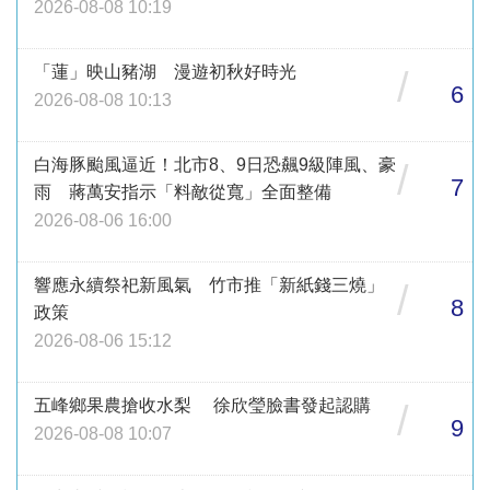
2026-08-08 10:19
「蓮」映山豬湖 漫遊初秋好時光
/
6
2026-08-08 10:13
白海豚颱風逼近！北市8、9日恐飆9級陣風、豪
/
7
雨 蔣萬安指示「料敵從寬」全面整備
2026-08-06 16:00
響應永續祭祀新風氣 竹市推「新紙錢三燒」
/
8
政策
2026-08-06 15:12
五峰鄉果農搶收水梨 徐欣瑩臉書發起認購
/
9
2026-08-08 10:07