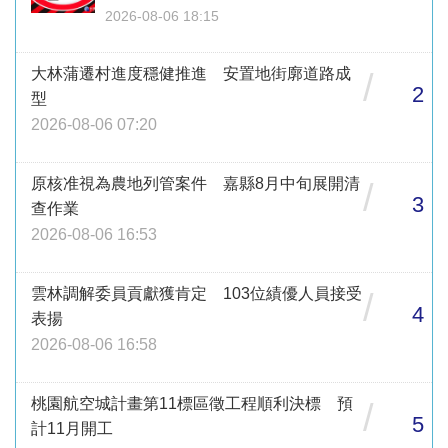
2026-08-06 18:15
大林蒲遷村進度穩健推進 安置地街廓道路成
/
2
型
2026-08-06 07:20
原核准視為農地列管案件 嘉縣8月中旬展開清
/
3
查作業
2026-08-06 16:53
雲林調解委員貢獻獲肯定 103位績優人員接受
/
4
表揚
2026-08-06 16:58
桃園航空城計畫第11標區徵工程順利決標 預
/
5
計11月開工