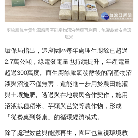
廚餘厭氧生質能源廠園區副產物沼液循環再利用，施灌栽種友善環
境米
環保局指出，這座園區每年處理生廚餘已超過
2.7萬公噸，綠電發電量也持續提升，年產電量
超過300萬度。而生廚餘厭氧發酵後的副產物沼
液與沼渣不僅無害，還能進一步用於農田施灌
與土壤施肥。透過與在地農民合作契作，施用
沼液栽種稻米、芋頭與芭樂等農作物，形成
「從餐桌到餐桌」的循環經濟模式。
除了處理效益與能源再生，園區也重視環境教