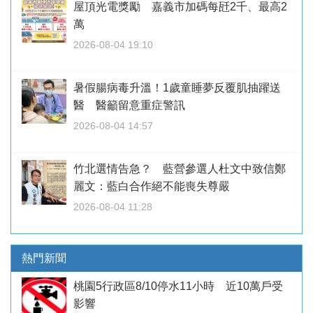
屋頂光電獎勵 嘉義市加碼每瓩2千、最高2
萬
2026-08-04 19:10
暑假腸病毒升溫！1歲童睡夢反覆肌抽躍送
醫 醫籲留意重症警訊
2026-08-04 14:57
竹北選情告急？ 藍營參選人杜文中致信鄭
麗文：藍白合作絕不能喪失尊嚴
2026-08-04 11:28
熱門新聞
桃園5行政區8/10停水11小時 近10萬戶受
影響