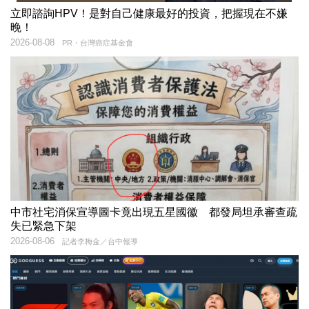
立即諮詢HPV！是對自己健康最好的投資，把握現在不嫌
晚！
2026-08-08
PR・台灣癌症基金會
中市社宅消保宣導圖卡竟出現五星國徽 都發局坦承審查疏
失已緊急下架
2026-08-06
記者李梅金／台中報導