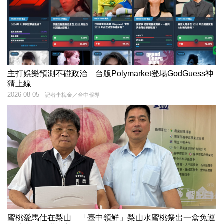
主打娛樂預測不碰政治 台版Polymarket登場GodGuess神
猜上線
2026-08-05
記者李梅金／台中報導
蜜桃愛馬仕在梨山 「臺中領鮮」梨山水蜜桃祭出一盒免運