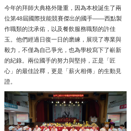
今年的拜師大典格外隆重，因為本校誕生了兩
位第48屆國際技能競賽傑出的國手——西點製
作職類的沈承佑，以及餐飲服務職類的許佳
玉。他們經過日復一日的磨練，展現了專業與
毅力，不僅為自己爭光，也為學校寫下了嶄新
的紀錄。兩位國手的努力與堅持，正是「匠
心」的最佳詮釋，更是「薪火相傳」的生動見
證。