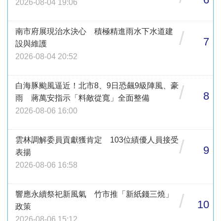
2026-08-04 19:06
南市府展現治水決心 積極精進雨水下水道建
/
7
設與維護
2026-08-04 20:52
白海豚颱風逼近！北市8、9日恐飆9級陣風、豪
/
8
雨 蔣萬安指示「料敵從寬」全面整備
2026-08-06 16:00
雲林調解委員貢獻獲肯定 103位績優人員接受
/
9
表揚
2026-08-06 16:58
響應永續祭祀新風氣 竹市推「新紙錢三燒」
/
10
政策
2026-08-06 15:12