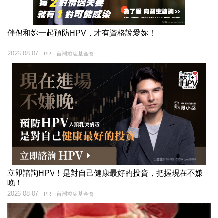
伴侶和妳一起預防HPV，才有資格說愛妳！
2026-08-07
PR・台灣癌症基金會
立即諮詢HPV！是對自己健康最好的投資，把握現在不嫌
晚！
2026-08-07
PR・台灣癌症基金會