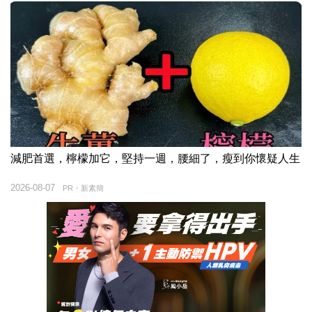
減肥首選，檸檬加它，堅持一週，腰細了，瘦到你懷疑人生
2026-08-07
PR・新素簡