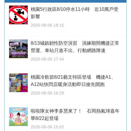
桃園5行政區8/10停水11小時 近10萬戶受
影響
2026-08-06 18:15
8/13城鎮韌性防空演習 演練期間機捷正常
營運、車站只進不出、行動網路降速
2026-08-06 17:44
桃園冷飲節8/21藝文特區登場 機捷A1、
A12站快閃店暖身活動即日搶先開跑
2026-08-06 16:29
啦啦隊女神李多慧來了！ 石岡熱氣球嘉年
華8/22起登場
2026-08-06 15:02