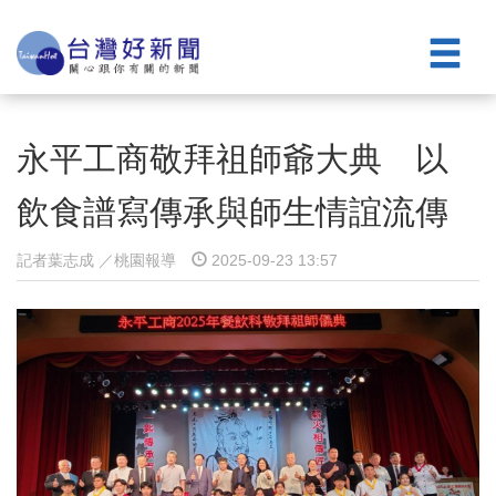
永平工商敬拜祖師爺大典 以
飲食譜寫傳承與師生情誼流傳
記者葉志成 ／桃園報導
2025-09-23 13:57