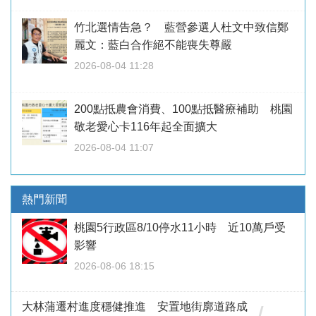
竹北選情告急？ 藍營參選人杜文中致信鄭
麗文：藍白合作絕不能喪失尊嚴
2026-08-04 11:28
200點抵農會消費、100點抵醫療補助 桃園
敬老愛心卡116年起全面擴大
2026-08-04 11:07
熱門新聞
桃園5行政區8/10停水11小時 近10萬戶受
影響
2026-08-06 18:15
大林蒲遷村進度穩健推進 安置地街廓道路成