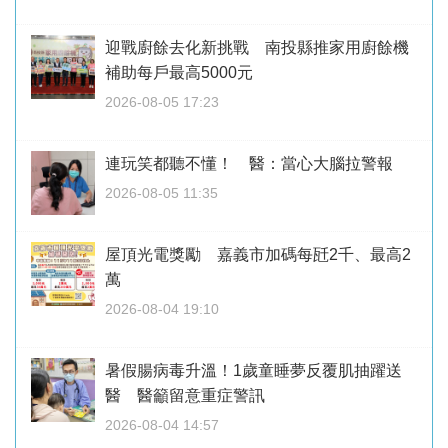
迎戰廚餘去化新挑戰 南投縣推家用廚餘機
補助每戶最高5000元
2026-08-05 17:23
連玩笑都聽不懂！ 醫：當心大腦拉警報
2026-08-05 11:35
屋頂光電獎勵 嘉義市加碼每瓩2千、最高2
萬
2026-08-04 19:10
暑假腸病毒升溫！1歲童睡夢反覆肌抽躍送
醫 醫籲留意重症警訊
2026-08-04 14:57