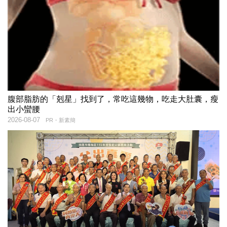
腹部脂肪的「剋星」找到了，常吃這幾物，吃走大肚囊，瘦
出小蠻腰
2026-08-07
PR・新素簡