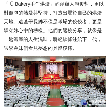
「 Ü Bakery手作烘焙」的創辦人游俊哲，更以
對麵包的熱愛與堅持，打造出屬於自己的烘焙
天地。這些學長姊不僅是職場的佼佼者，更是
學弟妹心中的榜樣。他們的返校分享，就像是
一匙濃厚的人生滋味，將經驗傾注給下一代，
讓學弟妹們看見夢想的具體模樣。