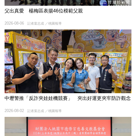
父出真愛 楊梅區表揚46位模範父親
2026-08-06
記者葉志成 ／桃園報導
中壢警推「反詐夾娃娃機競賽」 夾出好運更夾牢防詐觀念
2026-08-02
記者葉志成 ／桃園報導