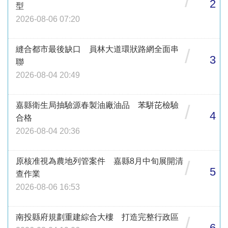
/
2
型
2026-08-06 07:20
縫合都市最後缺口 員林大道環狀路網全面串
/
3
聯
2026-08-04 20:49
嘉縣衛生局抽驗源春製油廠油品 苯駢芘檢驗
/
4
合格
2026-08-04 20:36
原核准視為農地列管案件 嘉縣8月中旬展開清
/
5
查作業
2026-08-06 16:53
南投縣府規劃重建綜合大樓 打造完整行政區
/
6