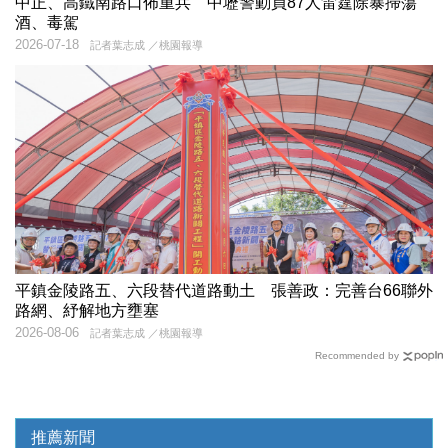
中正、高鐵南路口佈重兵 中壢警動員87人雷霆除暴掃蕩
酒、毒駕
2026-07-18
記者葉志成 ／桃園報導
平鎮金陵路五、六段替代道路動土 張善政：完善台66聯外
路網、紓解地方壅塞
2026-08-06
記者葉志成 ／桃園報導
Recommended by
推薦新聞