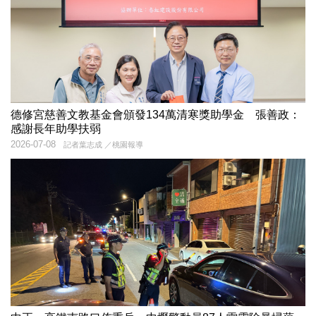
德修宮慈善文教基金會頒發134萬清寒獎助學金 張善政：
感謝長年助學扶弱
2026-07-08
記者葉志成 ／桃園報導