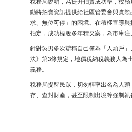
稅務局說明，為提升拍賣成功率，稅務
動將拍賣資訊提供給社區管委會與實際
求、無位可停」的困境。在積極宣導與
拍定，成功標脫多年積欠案，為市庫注
針對吳男多次辯稱自己僅為「人頭戶」
法》第3條規定，地價稅納稅義務人為
義務。
稅務局提醒民眾，切勿輕率出名為人頭
存、查封財產，甚至限制出境等強制執