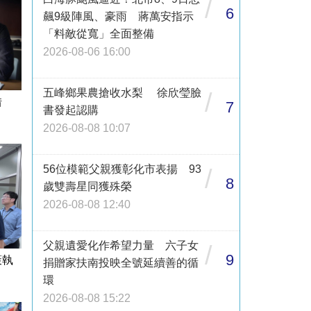
/
6
飆9級陣風、豪雨 蔣萬安指示
「料敵從寬」全面整備
2026-08-06 16:00
五峰鄉果農搶收水梨 徐欣瑩臉
/
借
7
書發起認購
2026-08-08 10:07
56位模範父親獲彰化市表揚 93
/
8
歲雙壽星同獲殊榮
2026-08-08 12:40
父親遺愛化作希望力量 六子女
/
9
策執
捐贈家扶南投映全號延續善的循
環
2026-08-08 15:22