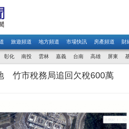
道
旅遊頻道
地方頻道
市場快訊
房產頻道
財
彰化
南投
雲林
嘉義
台南
高雄
屏東
 竹市稅務局追回欠稅600萬