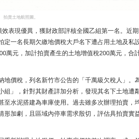
拍賣土地航照圖。
」績效表現優異，獲財政部評核全國乙組第一名。近期
拍定一名長期欠繳地價稅大戶名下遭占用土地及私
00萬元，加計拍賣產生的土地增值稅200萬元，合
納地價稅，列名新竹市公告的「千萬級欠稅人」。
小組」，針對其財產詳加分析，發現其名下土地遭
甚至水泥搭建為車庫使用。過去雖多次辦理拍賣，
情形加劇，且區域內停車需求殷切，評估具拍賣實