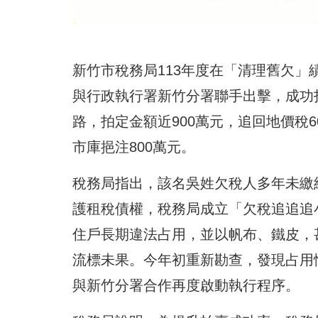
新竹市稅務局113年度在「清理舊欠
與行政執行署新竹分署聯手出擊，成功
路，拍定金額近900萬元，追回地價稅6
市庫挹注800萬元。
稅務局指出，該名吳姓欠稅人多年未繳
護租稅債權，稅務局成立「欠稅追追追
住戶長期違法占用，並以帆布、鐵皮，
流標未果。今年初重新勘查，發現占用
與新竹分署合作再度啟動執行程序。