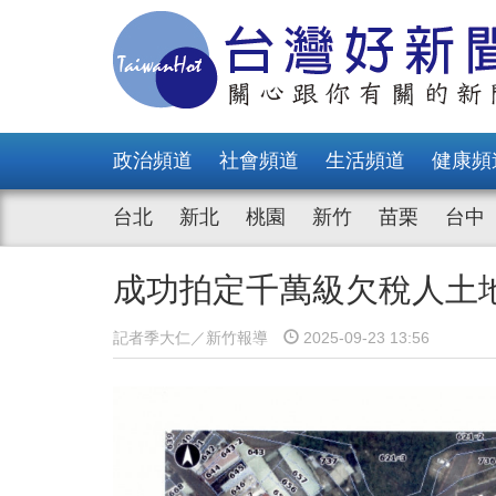
政治頻道
社會頻道
生活頻道
健康頻
台北
新北
桃園
新竹
苗栗
台中
成功拍定千萬級欠稅人土地
記者季大仁／新竹報導
2025-09-23 13:56