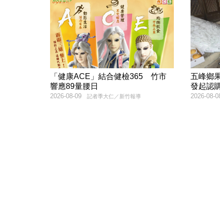
「健康ACE」結合健檢365 竹市
五峰鄉
響應89量腰日
發起認
2026-08-09
2026-08-0
記者季大仁／新竹報導