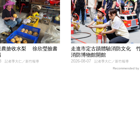
果農搶收水梨 徐欣瑩臉書
走進市定古蹟體驗消防文化 
購
消防博物館開館
8
2026-08-07
記者季大仁／新竹報導
記者季大仁／新竹報導
Recommended by