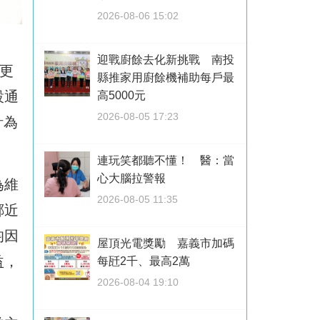
2026-08-06 15:02
迎戰廚餘去化新挑戰 南投
更
縣推家用廚餘機補助每戶最
設通
高5000元
2026-08-05 17:23
計為
連玩笑都聽不懂！ 醫：當
心大腦拉警報
為維
2026-08-05 11:35
鄰近
均因
屋頂光電獎勵 嘉義市加碼
益，
每瓩2千、最高2萬
2026-08-04 19:10