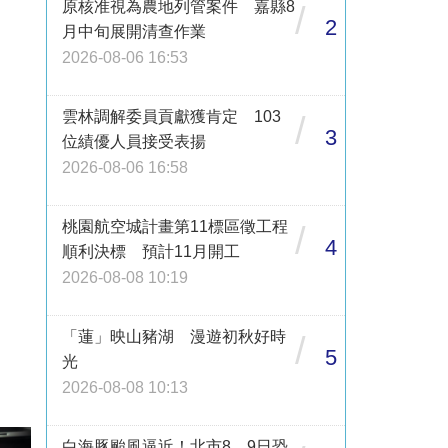
原核准視為農地列管案件 嘉縣8
/
2
月中旬展開清查作業
2026-08-06 16:53
雲林調解委員貢獻獲肯定 103
/
3
位績優人員接受表揚
2026-08-06 16:58
桃園航空城計畫第11標區徵工程
/
4
順利決標 預計11月開工
2026-08-08 10:19
「蓮」映山豬湖 漫遊初秋好時
/
5
光
2026-08-08 10:13
白海豚颱風逼近！北市8、9日恐