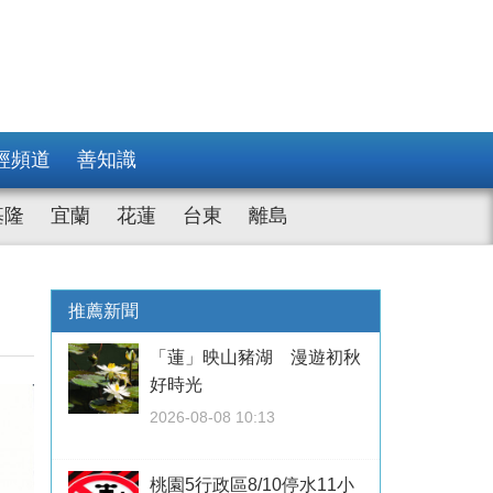
經頻道
善知識
基隆
宜蘭
花蓮
台東
離島
推薦新聞
「蓮」映山豬湖 漫遊初秋
好時光
2026-08-08 10:13
桃園5行政區8/10停水11小