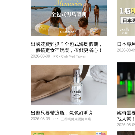
出國花費難抓？全包式海島假期，
日本專
一價搞定食宿玩樂，省錢更省心！
2026-08-0
2026-08-09
PR・Club Med Taiwan
出遊只要帶這瓶，氣色好明亮
臨時需
找人幫
2026-08-09
PR・三得利健康網路商店
2026-08-0