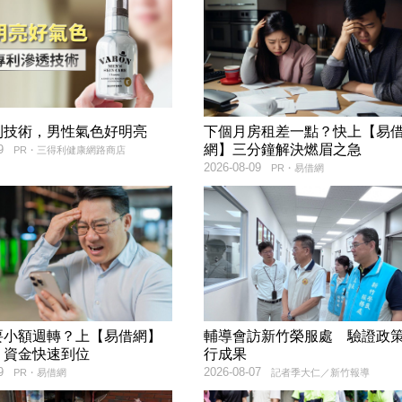
利技術，男性氣色好明亮
下個月房租差一點？快上【易
網】三分鐘解決燃眉之急
9
PR・三得利健康網路商店
2026-08-09
PR・易借網
要小額週轉？上【易借網】
輔導會訪新竹榮服處 驗證政
！資金快速到位
行成果
9
2026-08-07
PR・易借網
記者季大仁／新竹報導