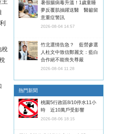
並主
暑假腸病毒升溫！1歲童睡
夢反覆肌抽躍送醫 醫籲留
難
意重症警訊
利
2026-08-04 14:57
竹北選情告急？ 藍營參選
地稅
人杜文中致信鄭麗文：藍白
稅
合作絕不能喪失尊嚴
2026-08-04 11:28
扣
熱門新聞
桃園5行政區8/10停水11小
時 近10萬戶受影響
2026-08-06 18:15