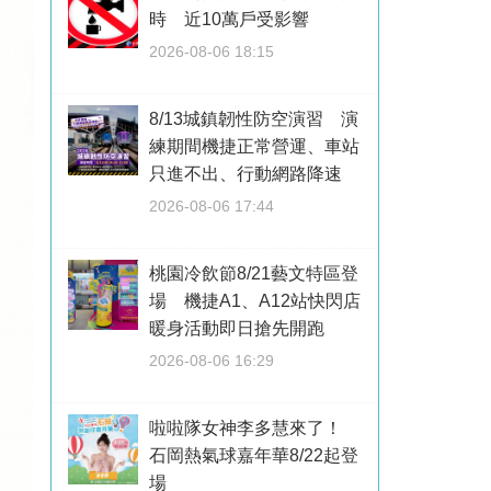
時 近10萬戶受影響
2026-08-06 18:15
8/13城鎮韌性防空演習 演
練期間機捷正常營運、車站
只進不出、行動網路降速
2026-08-06 17:44
桃園冷飲節8/21藝文特區登
場 機捷A1、A12站快閃店
暖身活動即日搶先開跑
2026-08-06 16:29
啦啦隊女神李多慧來了！
石岡熱氣球嘉年華8/22起登
場