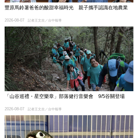
豐原馬鈴薯爸爸的酸甜幸福時光 親子攜手認識在地農業
2026-08-07
記者王文吉／台中報導
「山谷巡禮・星空樂章」部落健行音樂會 9/5谷關登場
2026-08-07
記者王文吉／台中報導