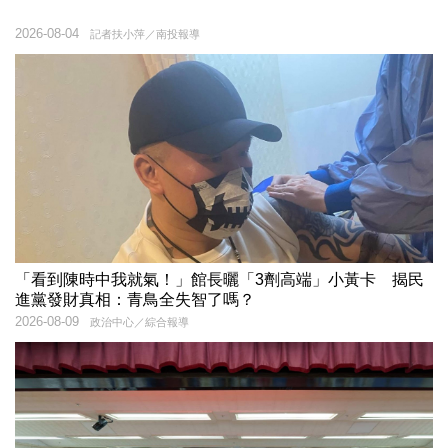
2026-08-04
記者扶小萍／南投報導
「看到陳時中我就氣！」館長曬「3劑高端」小黃卡 揭民
進黨發財真相：青鳥全失智了嗎？
2026-08-09
政治中心／綜合報導