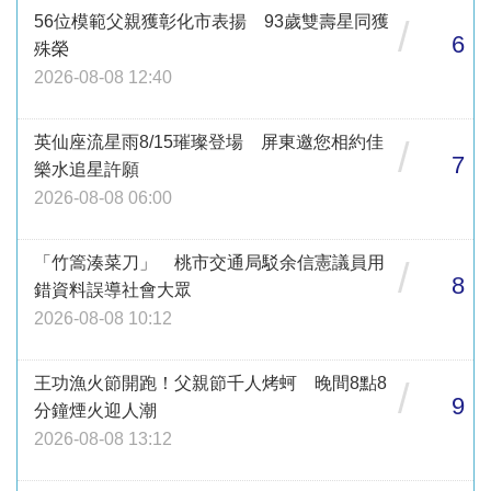
56位模範父親獲彰化市表揚 93歲雙壽星同獲
/
6
殊榮
2026-08-08 12:40
英仙座流星雨8/15璀璨登場 屏東邀您相約佳
/
7
樂水追星許願
2026-08-08 06:00
「竹篙湊菜刀」 桃市交通局駁余信憲議員用
/
8
錯資料誤導社會大眾
2026-08-08 10:12
王功漁火節開跑！父親節千人烤蚵 晚間8點8
/
9
分鐘煙火迎人潮
2026-08-08 13:12