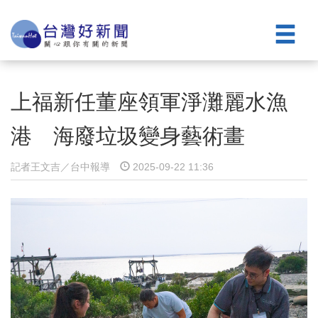
上福新任董座領軍淨灘麗水漁
港 海廢垃圾變身藝術畫
記者王文吉／台中報導
2025-09-22 11:36