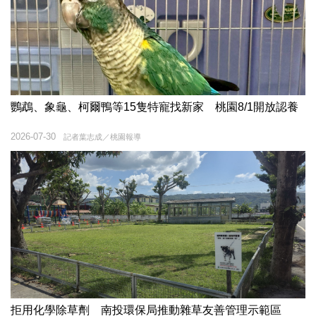
鸚鵡、象龜、柯爾鴨等15隻特寵找新家 桃園8/1開放認養
2026-07-30
記者葉志成／桃園報導
拒用化學除草劑 南投環保局推動雜草友善管理示範區