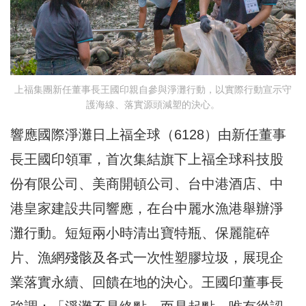
上福集團新任董事長王國印親自參與淨灘行動，以實際行動宣示守
護海線、落實源頭減塑的決心。
響應國際淨灘日上福全球（6128）由新任董事
長王國印領軍，首次集結旗下上福全球科技股
份有限公司、美商開頓公司、台中港酒店、中
港皇家建設共同響應，在台中麗水漁港舉辦淨
灘行動。短短兩小時清出寶特瓶、保麗龍碎
片、漁網殘骸及各式一次性塑膠垃圾，展現企
業落實永續、回饋在地的決心。王國印董事長