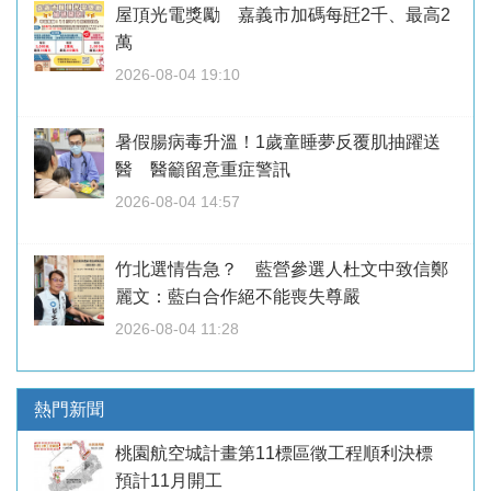
屋頂光電獎勵 嘉義市加碼每瓩2千、最高2
萬
2026-08-04 19:10
暑假腸病毒升溫！1歲童睡夢反覆肌抽躍送
醫 醫籲留意重症警訊
2026-08-04 14:57
竹北選情告急？ 藍營參選人杜文中致信鄭
麗文：藍白合作絕不能喪失尊嚴
2026-08-04 11:28
熱門新聞
桃園航空城計畫第11標區徵工程順利決標
預計11月開工