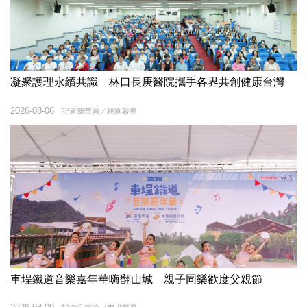
凝聚護理永續共識 林口長庚醫院攜手各界共創健康台灣
2026-08-06
記者陳華興／桃園報導
車埕鐵道音樂嘉年華嗨翻山城 親子同樂歡度父親節