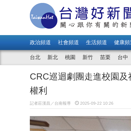
政治頻道
社會頻道
生活頻道
健康頻
台北
新北
桃園
新竹
苗栗
台中
CRC巡迴劇團走進校園
權利
記者莊漢昌／台南報導
2025-09-22 10:26