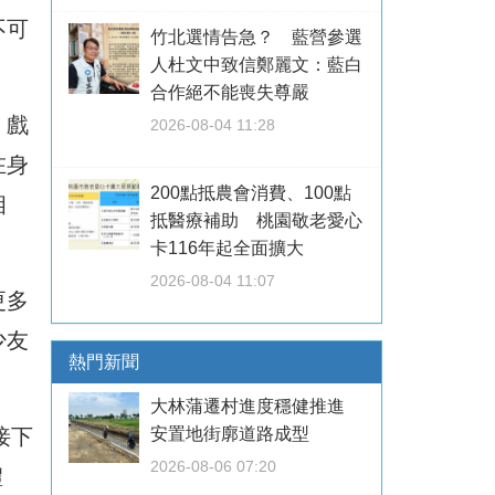
不可
竹北選情告急？ 藍營參選
人杜文中致信鄭麗文：藍白
合作絕不能喪失尊嚴
。戲
2026-08-04 11:28
在身
200點抵農會消費、100點
相
抵醫療補助 桃園敬老愛心
卡116年起全面擴大
2026-08-04 11:07
更多
少友
熱門新聞
大林蒲遷村進度穩健推進
接下
安置地街廓道路成型
2026-08-06 07:20
禮