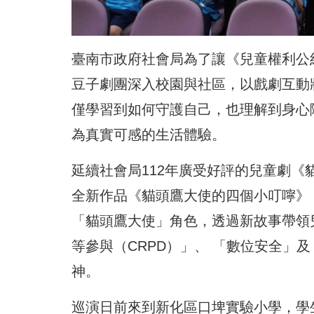
臺南市政府社會局為了讓《兒童權利公
豆子劇團深入校園與社區，以戲劇互動
僅學習到如何守護自己，也理解到身心
為真實可感的生活體驗。
延續社會局112年廣受好評的兒童劇《
全新作品《貓頭鷹大使的四個小叮嚀》
「貓頭鷹大使」角色，透過新故事帶領
等參與（CRPD）」、 「數位安全」
神。
巡演日前來到新化區口埤實驗小學，學