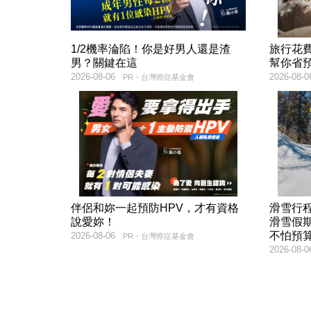
1/2機率淪陷！你是好男人還是渣
旅行花
男？關鍵在這
幫你省
2026-08-06
2026-08-0
PR・台灣癌症基金會
伴侶和妳一起預防HPV，才有資格
滑雪行
說愛妳！
滑雪假
不怕預
2026-08-06
PR・台灣癌症基金會
2026-08-0