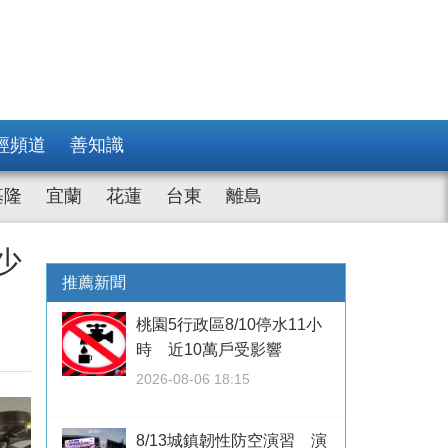
經頻道
善知識
基隆
宜蘭
花蓮
台東
離島
少
推薦新聞
桃園5行政區8/10停水11小
時 近10萬戶受影響
2026-08-06 18:15
8/13城鎮韌性防空演習 演