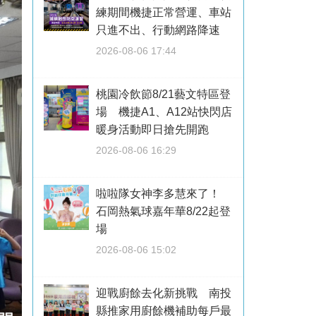
練期間機捷正常營運、車站
只進不出、行動網路降速
2026-08-06 17:44
桃園冷飲節8/21藝文特區登
場 機捷A1、A12站快閃店
暖身活動即日搶先開跑
2026-08-06 16:29
啦啦隊女神李多慧來了！
石岡熱氣球嘉年華8/22起登
場
2026-08-06 15:02
迎戰廚餘去化新挑戰 南投
縣推家用廚餘機補助每戶最