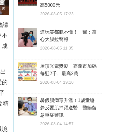
高5000元
2026-08-05 17:23
邀請
連玩笑都聽不懂！ 醫：當
中不
心大腦拉警報
」成
2026-08-05 11:35
屋頂光電獎勵 嘉義市加碼
推出
每瓩2千、最高2萬
愛的
2026-08-04 19:10
平
暑假腸病毒升溫！1歲童睡
要精
夢反覆肌抽躍送醫 醫籲留
意重症警訊
2026-08-04 14:57
環境