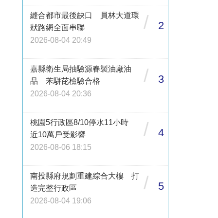
縫合都市最後缺口 員林大道環
/
2
狀路網全面串聯
2026-08-04 20:49
嘉縣衛生局抽驗源春製油廠油
/
3
品 苯駢芘檢驗合格
2026-08-04 20:36
桃園5行政區8/10停水11小時
/
4
近10萬戶受影響
2026-08-06 18:15
南投縣府規劃重建綜合大樓 打
/
5
造完整行政區
2026-08-04 19:06