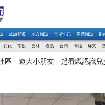
道
旅遊頻道
地方頻道
市場快訊
房產頻道
財
彰化
南投
雲林
嘉義
台南
高雄
屏東
及社區 邀大小朋友一起看戲認識兒