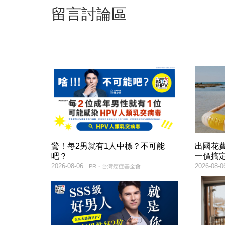
留言討論區
驚！每2男就有1人中標？不可能
出國花
吧？
一價搞
2026-08-06
2026-08-0
PR・台灣癌症基金會