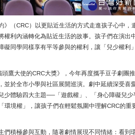
約》（CRC）以更貼近生活的方式走進孩子心中，
將權利內涵轉化為貼近生活的故事。孩子們在演出
障礙同學同樣享有平等參與的權利，讓「兒少權利
貓頭鷹大使的CRC大獎》，今年再度攜手豆子劇團
，並於全市小學與社區展開巡演。劇中延續深受喜
兒少體驗四大主題──「遊戲權」、「身心障礙兒少
及「環境權」，讓孩子們在輕鬆氛圍中理解CRC的重
生們積極參與互動，隨著劇情展現不同情緒：看到