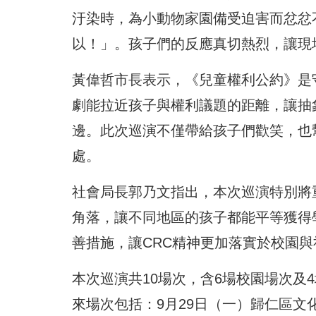
汙染時，為小動物家園備受迫害而忿忿
以！」。孩子們的反應真切熱烈，讓現
黃偉哲市長表示，《兒童權利公約》是
劇能拉近孩子與權利議題的距離，讓抽
邊。此次巡演不僅帶給孩子們歡笑，也
處。
社會局長郭乃文指出，本次巡演特別將
角落，讓不同地區的孩子都能平等獲得
善措施，讓CRC精神更加落實於校園與
本次巡演共10場次，含6場校園場次及
來場次包括：9月29日（一）歸仁區文