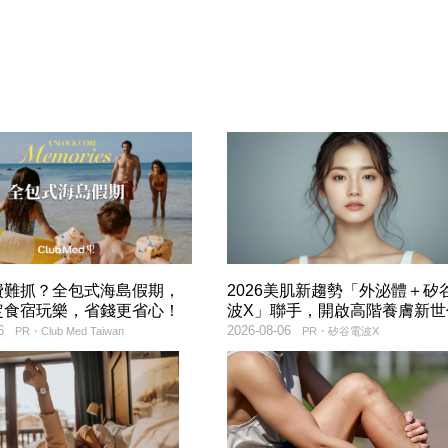
費難抓？全包式海島假期，
2026美肌新趨勢「外泌體＋矽
定食宿玩樂，省錢更省心！
波X」聯手，開啟高階養膚新世
6
2026-08-06
PR・Club Med Taiwan
PR・矽谷電波X