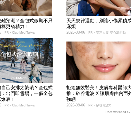
費難預測？全包式假期不只
天天規律運動，別讓小傷累積
預算更省精力！
麻煩
6
2026-08-06
PR・Club Med Taiwan
PR・安達人壽 安心溢起動
程自己安排太繁瑣？全包式
拒絕無效醫美！皮膚專科醫師
期：出門即雪場，一價全包
推：矽谷電波 X 讓肌膚由內而
算爆表！
強韌
6
2026-08-06
PR・Club Med Taiwan
PR・矽谷電波X
Recommended by