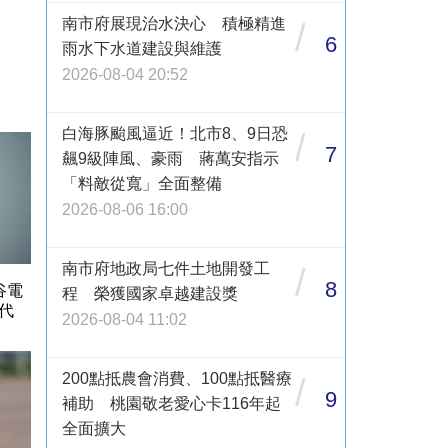
南市府展現治水決心 積極精進
/
6
雨水下水道建設與維護
2026-08-04 20:52
白海豚颱風逼近！北市8、9日恐
/
7
飆9級陣風、豪雨 蔣萬安指示
「料敵從寬」全面整備
2026-08-06 16:00
南市府地政局七件土地開發工
/
8
谷電
程 榮獲國家卓越建設獎
代
2026-08-04 11:02
200點抵農會消費、100點抵醫療
/
9
補助 桃園敬老愛心卡116年起
全面擴大