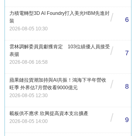
力積電轉型3D AI Foundry打入美光HBM先進封
/
6
裝
2026-08-05 10:30
雲林調解委員貢獻獲肯定 103位績優人員接受
/
7
表揚
2026-08-06 16:58
蘋果鏈拉貨潮加持與AI共振！鴻海下半年營收
/
8
旺季 外界估7月營收看9000億元
2026-08-05 12:30
載板供不應求 欣興提高資本支出擴產
/
9
2026-08-05 14:00