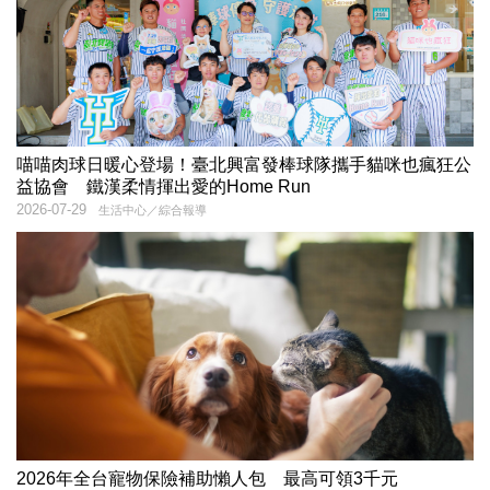
喵喵肉球日暖心登場！臺北興富發棒球隊攜手貓咪也瘋狂公
益協會 鐵漢柔情揮出愛的Home Run
2026-07-29
生活中心／綜合報導
2026年全台寵物保險補助懶人包 最高可領3千元