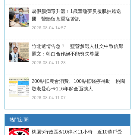
暑假腸病毒升溫！1歲童睡夢反覆肌抽躍送
醫 醫籲留意重症警訊
2026-08-04 14:57
竹北選情告急？ 藍營參選人杜文中致信鄭
麗文：藍白合作絕不能喪失尊嚴
2026-08-04 11:28
200點抵農會消費、100點抵醫療補助 桃園
敬老愛心卡116年起全面擴大
2026-08-04 11:07
熱門新聞
桃園5行政區8/10停水11小時 近10萬戶受