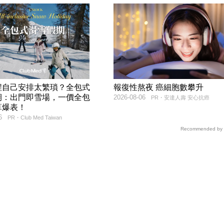
程自己安排太繁瑣？全包式
報復性熬夜 癌細胞數攀升
期：出門即雪場，一價全包
2026-08-06
PR・安達人壽 安心抗癌
算爆表！
6
PR・Club Med Taiwan
Recommended by