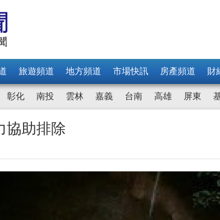
道
旅遊頻道
地方頻道
市場快訊
房產頻道
財
彰化
南投
雲林
嘉義
台南
高雄
屏東
力協助排除