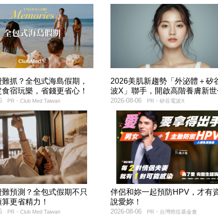
費難抓？全包式海島假期，
2026美肌新趨勢「外泌體＋矽
定食宿玩樂，省錢更省心！
波X」聯手，開啟高階養膚新世
6
2026-08-06
PR・Club Med Taiwan
PR・矽谷電波X
費難預測？全包式假期不只
伴侶和妳一起預防HPV，才有
預算更省精力！
說愛妳！
6
2026-08-06
PR・Club Med Taiwan
PR・台灣癌症基金會