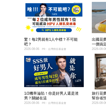
驚！每2男就有1人中標？不可能
出國花
吧？
一價搞
2026-08-06
2026-08-0
PR・台灣癌症基金會
1/2機率淪陷！你是好男人還是渣
旅行花
男？關鍵在這
幫你省
2026-08-06
2026-08-0
PR・台灣癌症基金會