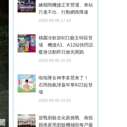
練期間機捷正常營運、車站
只進不出、行動網路降速
2026-08-06 17:44
桃園冷飲節8/21藝文特區登
場 機捷A1、A12站快閃店
暖身活動即日搶先開跑
2026-08-06 16:29
啦啦隊女神李多慧來了！
石岡熱氣球嘉年華8/22起登
場
2026-08-06 15:02
迎戰廚餘去化新挑戰 南投
縣推家用廚餘機補助每戶最