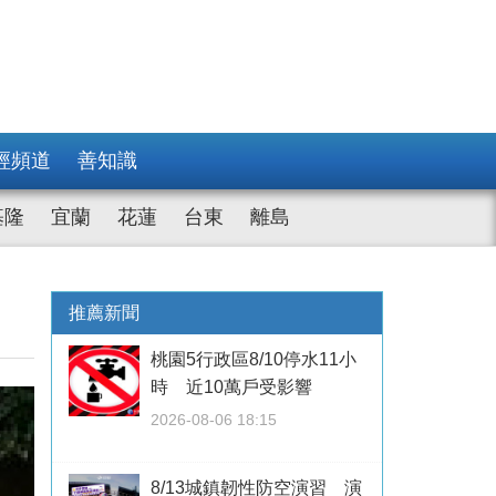
經頻道
善知識
基隆
宜蘭
花蓮
台東
離島
推薦新聞
桃園5行政區8/10停水11小
時 近10萬戶受影響
2026-08-06 18:15
8/13城鎮韌性防空演習 演