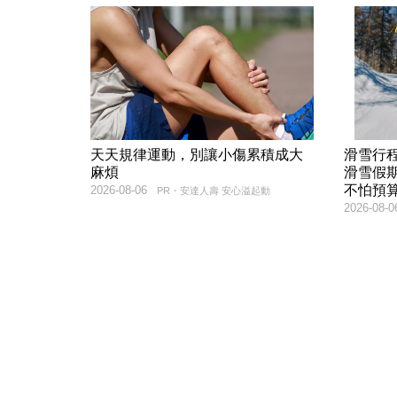
天天規律運動，別讓小傷累積成大
滑雪行
麻煩
滑雪假
不怕預
2026-08-06
PR・安達人壽 安心溢起動
2026-08-0