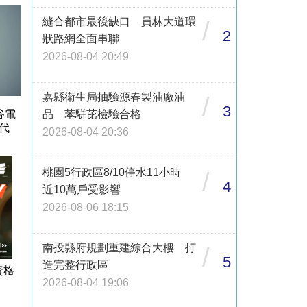
縫合都市最後缺口 員林大道環
/
2
狀路網全面串聯
2026-08-04 20:49
嘉縣衛生局抽驗源春製油廠油
/
3
谷電
品 苯駢芘檢驗合格
代
2026-08-04 20:36
桃園5行政區8/10停水11小時
/
4
近10萬戶受影響
2026-08-06 18:15
南投縣府規劃重建綜合大樓 打
/
5
造完整行政區
資格
2026-08-04 19:06