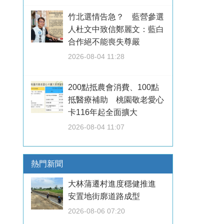
竹北選情告急？ 藍營參選
人杜文中致信鄭麗文：藍白
合作絕不能喪失尊嚴
2026-08-04 11:28
200點抵農會消費、100點
抵醫療補助 桃園敬老愛心
卡116年起全面擴大
2026-08-04 11:07
熱門新聞
大林蒲遷村進度穩健推進
安置地街廓道路成型
2026-08-06 07:20