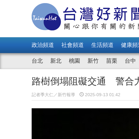
政治頻道
社會頻道
生活頻道
健康頻
台北
新北
桃園
新竹
苗栗
台中
路樹倒塌阻礙交通 警合
記者季大仁／新竹報導
2025-09-13 01:42