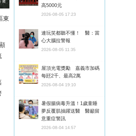
高5000元
2026-08-05 17:23
區東
連玩笑都聽不懂！ 醫：當
心大腦拉警報
顯
2026-08-05 11:35
疏
屋頂光電獎勵 嘉義市加碼
每瓩2千、最高2萬
嘉
2026-08-04 19:10
警
暑假腸病毒升溫！1歲童睡
夢反覆肌抽躍送醫 醫籲留
意重症警訊
2026-08-04 14:57