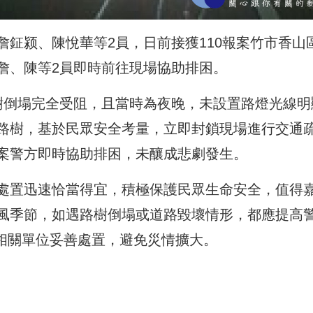
鉦颍、陳悅華等2員，日前接獲110報案竹市香山
詹、陳等2員即時前往現場協助排困。
樹倒塌完全受阻，且當時為夜晚，未設置路燈光線明
路樹，基於民眾安全考量，立即封鎖現場進行交通
案警方即時協助排困，未釀成悲劇發生。
處置迅速恰當得宜，積極保護民眾生命安全，值得
風季節，如遇路樹倒塌或道路毀壞情形，都應提高
方及相關單位妥善處置，避免災情擴大。