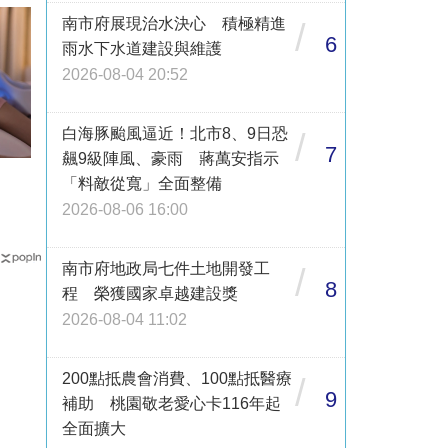
南市府展現治水決心 積極精進
/
6
雨水下水道建設與維護
2026-08-04 20:52
白海豚颱風逼近！北市8、9日恐
/
7
飆9級陣風、豪雨 蔣萬安指示
「料敵從寬」全面整備
2026-08-06 16:00
南市府地政局七件土地開發工
/
8
程 榮獲國家卓越建設獎
2026-08-04 11:02
200點抵農會消費、100點抵醫療
/
9
補助 桃園敬老愛心卡116年起
全面擴大