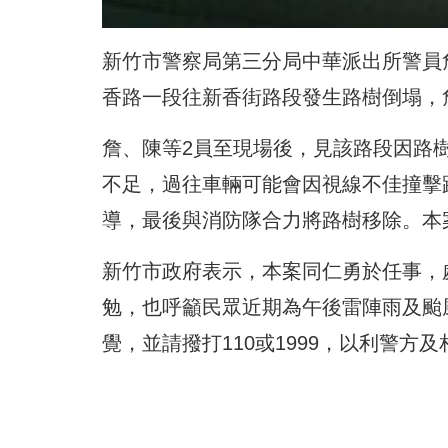
新竹市警察局第三分局中華派出所警員詹
香路一段往新香街路段發生路樹倒塌，
詹、陳等2員至現場後，見該路段因路
不足，過往車輛可能會因視線不佳撞擊
導，最後與消防隊合力將路樹移除。本
新竹市政府表示，本案同仁勇於任事，
勉，也呼籲民眾近期為午後雷陣雨及颱
覺，並請撥打110或1999，以利警