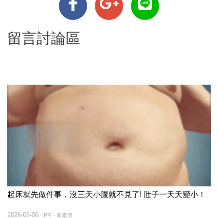
留言討論區
起床就先做件事，沒三天小腹就不見了! 肚子一天天變小！
2026-08-06
PR・新素簡