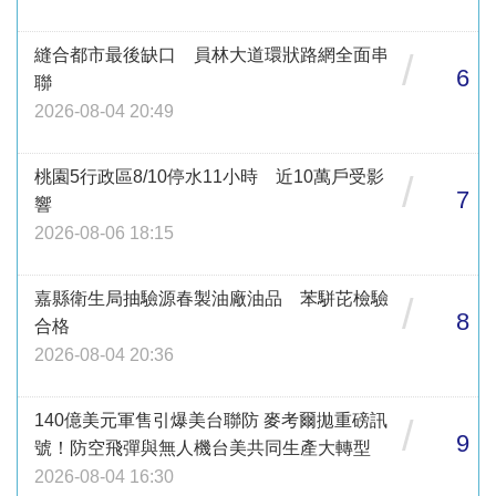
縫合都市最後缺口 員林大道環狀路網全面串
/
6
聯
2026-08-04 20:49
桃園5行政區8/10停水11小時 近10萬戶受影
/
7
響
2026-08-06 18:15
嘉縣衛生局抽驗源春製油廠油品 苯駢芘檢驗
/
8
合格
2026-08-04 20:36
140億美元軍售引爆美台聯防 麥考爾拋重磅訊
/
9
號！防空飛彈與無人機台美共同生產大轉型
2026-08-04 16:30