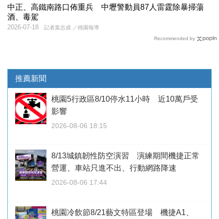
中正、高鐵南路口佈重兵 中壢警動員87人雷霆除暴掃蕩
酒、毒駕
2026-07-18
記者葉志成 ／桃園報導
Recommended by
推薦新聞
桃園5行政區8/10停水11小時 近10萬戶受
影響
2026-08-06 18:15
8/13城鎮韌性防空演習 演練期間機捷正常
營運、車站只進不出、行動網路降速
2026-08-06 17:44
桃園冷飲節8/21藝文特區登場 機捷A1、