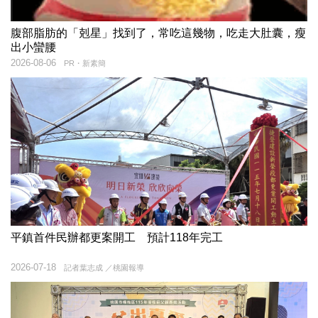
腹部脂肪的「剋星」找到了，常吃這幾物，吃走大肚囊，瘦
出小蠻腰
2026-08-06
PR・新素簡
平鎮首件民辦都更案開工 預計118年完工
2026-07-18
記者葉志成 ／桃園報導