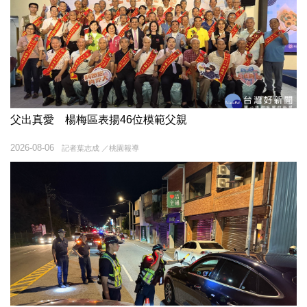
父出真愛 楊梅區表揚46位模範父親
2026-08-06
記者葉志成 ／桃園報導