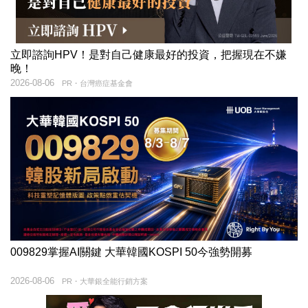
立即諮詢HPV！是對自己健康最好的投資，把握現在不嫌
晚！
2026-08-06
PR・台灣癌症基金會
009829掌握AI關鍵 大華韓國KOSPI 50今強勢開募
2026-08-06
PR・大華銀全能行銷方案