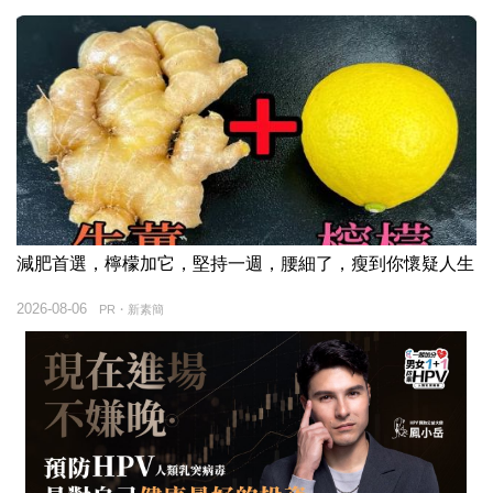
減肥首選，檸檬加它，堅持一週，腰細了，瘦到你懷疑人生
2026-08-06
PR・新素簡