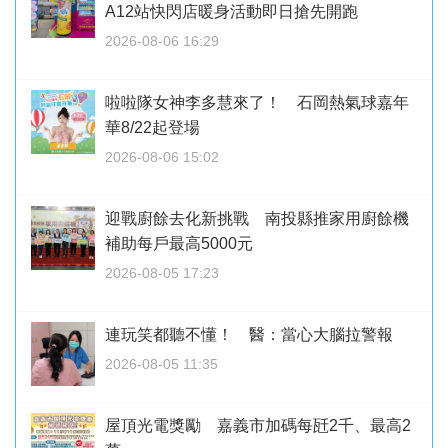
A12站快閃店暖身活動即日搶先開跑
2026-08-06 16:29
啦啦隊女神李多慧來了！ 石岡熱氣球嘉年
華8/22起登場
2026-08-06 15:02
迎戰廚餘去化新挑戰 南投縣推家用廚餘機
補助每戶最高5000元
2026-08-05 17:23
連玩笑都聽不懂！ 醫：當心大腦拉警報
2026-08-05 11:35
屋頂光電獎勵 嘉義市加碼每瓩2千、最高2