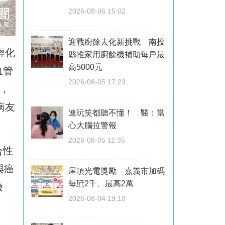
2026-08-06 15:02
迎戰廚餘去化新挑戰 南投
輕化
縣推家用廚餘機補助每戶最
高5000元
血管
2026-08-05 17:23
，
病友
連玩笑都聽不懂！ 醫：當
心大腦拉警報
2026-08-05 11:35
合性
與癌
屋頂光電獎勵 嘉義市加碼
每瓩2千、最高2萬
檢
2026-08-04 19:10