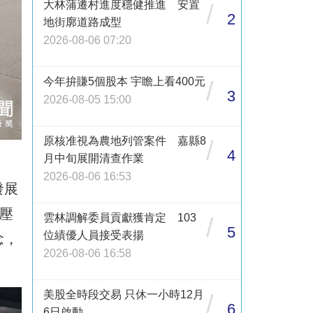
大林蒲遷村進度穩健推進 安置
/
2
地街廓道路成型
2026-08-06 07:20
今年拚賺5個股本 宇瞻上看400元
/
3
2026-08-05 15:00
原核准視為農地列管案件 嘉縣8
/
4
月中旬展開清查作業
2026-08-06 16:53
發展
壓
雲林調解委員貢獻獲肯定 103
/
5
位績優人員接受表揚
念，
2026-08-06 16:58
美股全時段交易 只休一小時12月
/
6
6日啟動