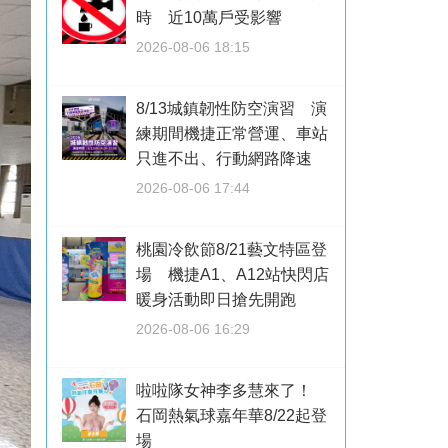
時 近10萬戶受影響
2026-08-06 18:15
8/13城鎮韌性防空演習 演
練期間機捷正常營運、車站
只進不出、行動網路降速
2026-08-06 17:44
桃園冷飲節8/21藝文特區登
場 機捷A1、A12站快閃店
暖身活動即日搶先開跑
2026-08-06 16:29
啦啦隊女神李多慧來了！
石岡熱氣球嘉年華8/22起登
場