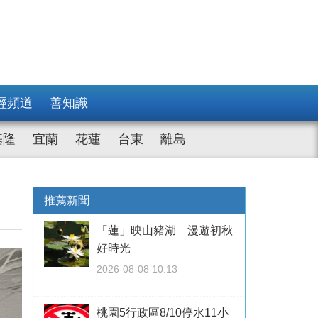
經頻道
善知識
基隆
宜蘭
花蓮
台東
離島
推薦新聞
「蓮」映山豬湖 漫遊初秋
好時光
2026-08-08 10:13
桃園5行政區8/10停水11小