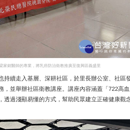
梁家銘醫師的專業，將乳癌防治衛教推廣至復興區義盛里
也持續走入基層、深耕社區，於里長辦公室、社區
務，並舉辦社區衛教講座。講座內容涵蓋「722高血
，透過淺顯易懂的方式，幫助民眾建立正確健康觀