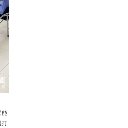
民能
是打