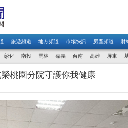
道
旅遊頻道
地方頻道
市場快訊
房產頻道
財
彰化
南投
雲林
嘉義
台南
高雄
屏東
北榮桃園分院守護你我健康