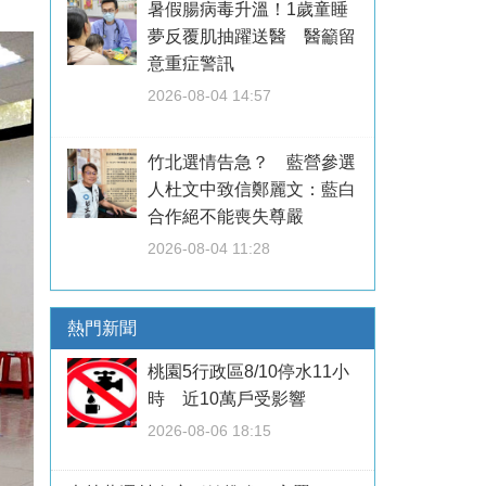
暑假腸病毒升溫！1歲童睡
夢反覆肌抽躍送醫 醫籲留
意重症警訊
2026-08-04 14:57
竹北選情告急？ 藍營參選
人杜文中致信鄭麗文：藍白
合作絕不能喪失尊嚴
2026-08-04 11:28
熱門新聞
桃園5行政區8/10停水11小
時 近10萬戶受影響
2026-08-06 18:15