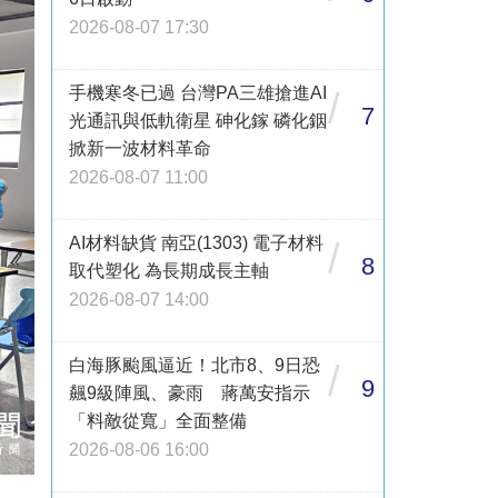
2026-08-07 17:30
手機寒冬已過 台灣PA三雄搶進AI
/
7
光通訊與低軌衛星 砷化鎵 磷化銦
掀新一波材料革命
2026-08-07 11:00
AI材料缺貨 南亞(1303) 電子材料
/
8
取代塑化 為長期成長主軸
2026-08-07 14:00
白海豚颱風逼近！北市8、9日恐
/
9
飆9級陣風、豪雨 蔣萬安指示
「料敵從寬」全面整備
2026-08-06 16:00