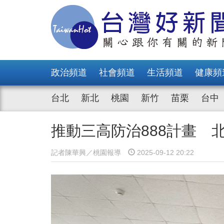
政治頻道
社會頻道
生活頻道
健康頻
台北
新北
桃園
新竹
苗栗
台中
推動三高防治888計畫 
記者陳華興／桃園報導
2025-09-12 20:22