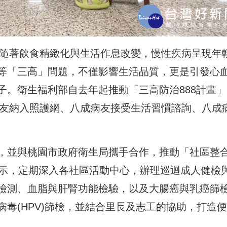
，隨著飲食精緻化與生活作息改變，慢性疾病呈現年
等「三高」問題，不僅影響生活品質，更是引發心
子。衛生福利部自去年起推動「三高防治888計畫」
病友納入照護網、八成病友接受生活習慣諮詢、八成
，並與桃園市政府衛生局攜手合作，推動「社區整
表示，定期深入各社區活動中心，辦理巡迴成人健檢
檢測、血脂與肝腎功能檢驗，以及大腸癌與乳癌篩
毒(HPV)篩檢，並結合里長及志工的協助，打造便
。