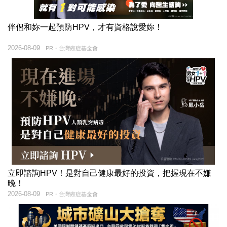
伴侶和妳一起預防HPV，才有資格說愛妳！
2026-08-09
PR・台灣癌症基金會
立即諮詢HPV！是對自己健康最好的投資，把握現在不嫌
晚！
2026-08-09
PR・台灣癌症基金會