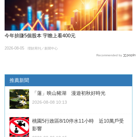
今年拚賺5個股本 宇瞻上看400元
2026-08-05
理財周刊／新聞中心
Recommended by
推薦新聞
「蓮」映山豬湖 漫遊初秋好時光
2026-08-08 10:13
桃園5行政區8/10停水11小時 近10萬戶受
影響