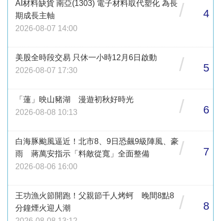
AI材料缺貨 南亞(1303) 電子材料取代塑化 為長
/
4
期成長主軸
2026-08-07 14:00
美股全時段交易 只休一小時12月6日啟動
/
5
2026-08-07 17:30
「蓮」映山豬湖 漫遊初秋好時光
/
6
2026-08-08 10:13
白海豚颱風逼近！北市8、9日恐飆9級陣風、豪
/
7
雨 蔣萬安指示「料敵從寬」全面整備
2026-08-06 16:00
王功漁火節開跑！父親節千人烤蚵 晚間8點8
/
8
分鐘煙火迎人潮
2026-08-08 13:12