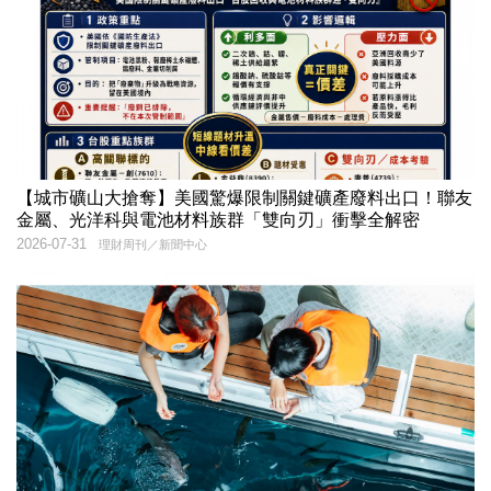
【城市礦山大搶奪】美國驚爆限制關鍵礦產廢料出口！聯友
金屬、光洋科與電池材料族群「雙向刃」衝擊全解密
2026-07-31
理財周刊／新聞中心