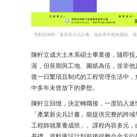
勞動部推動「產業新尖兵計畫」協助青年精進職能、穩
陳軒立成大土木系碩士畢業後，隨即投
渥，但長期與工地、圖紙為伍，並非他
復一日繁瑣且制式的工程管理生活中，
中多年未曾放下的夢想。
陳軒立回憶，決定轉職後，一度陷入迷
「產業新尖兵計畫」能提供完整的跨域學
工程師就業養成班」。課程內容多元，
基礎、資料庫設計到前後端整合全方位