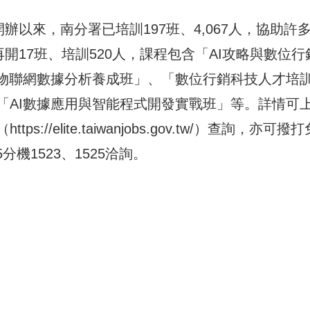
辦以來，南分署已培訓197班、4,067人，協助許
開17班、培訓520人，課程包含「AI攻略與數位行
與物聯網數據分析養成班」、「數位行銷科技人才培
「AI數據應用與智能程式開發實戰班」等。詳情可
（
https://elite.taiwanjobs.gov.tw/
）查詢，亦可撥打
45分機1523、1525洽詢。