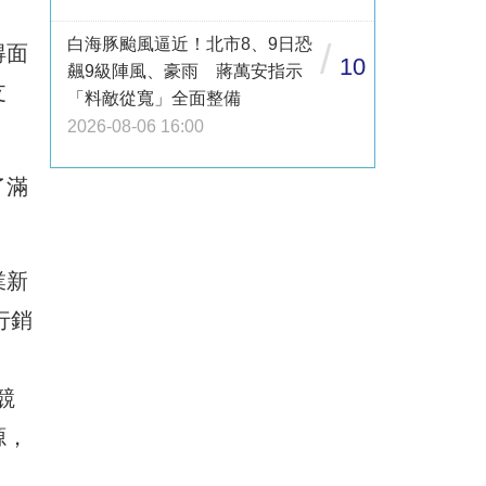
白海豚颱風逼近！北市8、9日恐
/
得面
10
飆9級陣風、豪雨 蔣萬安指示
支
「料敵從寬」全面整備
2026-08-06 16:00
了滿
業新
行銷
競
源，