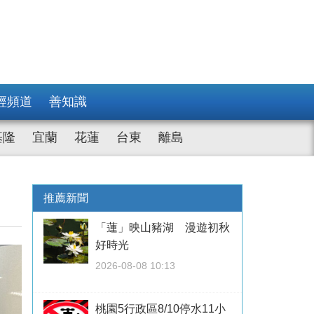
經頻道
善知識
基隆
宜蘭
花蓮
台東
離島
推薦新聞
「蓮」映山豬湖 漫遊初秋
好時光
2026-08-08 10:13
桃園5行政區8/10停水11小