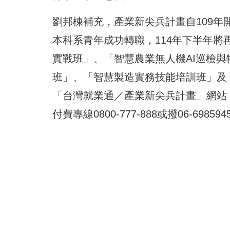
劉邦棟補充，產業新尖兵計畫自109年開
本科系青年成功轉職，114年下半年將再
實戰班」、「智慧農業無人機AI巡檢
班」、「智慧製造實務技能培訓班」及
「台灣就業通／產業新尖兵計畫」網站
付費專線0800-777-888或撥06-69859