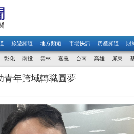
道
旅遊頻道
地方頻道
市場快訊
房產頻道
財
彰化
南投
雲林
嘉義
台南
高雄
屏東
助青年跨域轉職圓夢