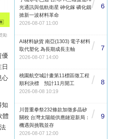
/
6
光通訊與低軌衛星 砷化鎵 磷化銦
掀新一波材料革命
2026-08-07 11:00
獎勵
AI材料缺貨 南亞(1303) 電子材料
/
7
取代塑化 為長期成長主軸
資優
2026-08-07 14:00
在日
桃園航空城計畫第11標區徵工程
/
現心
8
順利決標 預計11月開工
2026-08-08 10:19
得知
川普重拳祭232條款加徵多晶矽
/
9
軟體
關稅 台灣太陽能供應鏈迎新局：
機遇與挑戰並存
法
2026-08-07 12:00