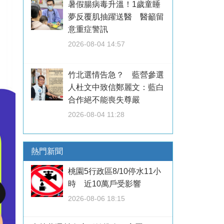
暑假腸病毒升溫！1歲童睡
夢反覆肌抽躍送醫 醫籲留
意重症警訊
2026-08-04 14:57
竹北選情告急？ 藍營參選
人杜文中致信鄭麗文：藍白
合作絕不能喪失尊嚴
2026-08-04 11:28
熱門新聞
桃園5行政區8/10停水11小
時 近10萬戶受影響
2026-08-06 18:15