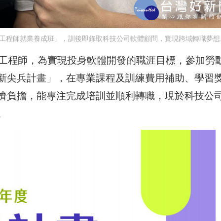
體工程師就業養成班」，訓後即錄取科技公司軟體顧問，實現跨域轉職夢想
任工程師，為實現投身軟體開發的職涯目標，參加勞
新尖兵計畫」，在專業課程及訓練費用補助、學習
濟負擔，能專注完成培訓並順利轉職，現於科技公
。