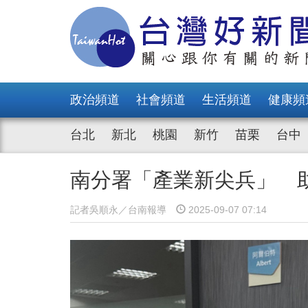
政治頻道
社會頻道
生活頻道
健康頻
台北
新北
桃園
新竹
苗栗
台中
南分署「產業新尖兵」 
記者吳順永／台南報導
2025-09-07 07:14