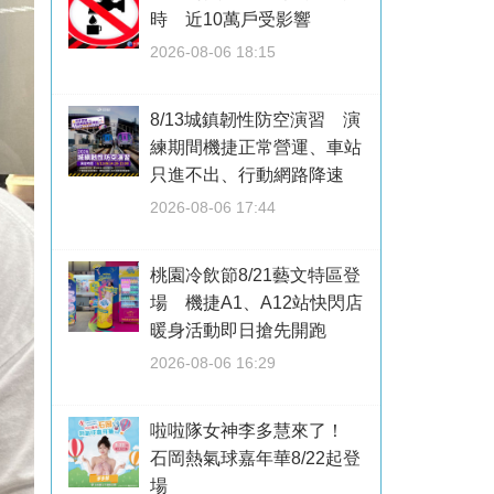
時 近10萬戶受影響
2026-08-06 18:15
8/13城鎮韌性防空演習 演
練期間機捷正常營運、車站
只進不出、行動網路降速
2026-08-06 17:44
桃園冷飲節8/21藝文特區登
場 機捷A1、A12站快閃店
暖身活動即日搶先開跑
2026-08-06 16:29
啦啦隊女神李多慧來了！
石岡熱氣球嘉年華8/22起登
場