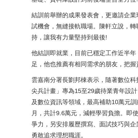
結訓前舉辦的成果發表會，更邀請企業
試機會，無縫接軌職場。陳軒立說，轉
持，讓我有力量堅持到最後!
他結訓即就業，目前已穩定工作近半年
足，他也推薦有相同需求的朋友，把握
雲嘉南分署長劉邦棟表示，隨著數位科
尖兵計畫」專為15至29歲待業青年設
及數位資訊等領域，最高補助10萬元訓練
月，共計9.6萬元，減輕學習負擔。
爭力，另安排履歷撰寫、面試技巧與企
勇敢追求理想職涯。