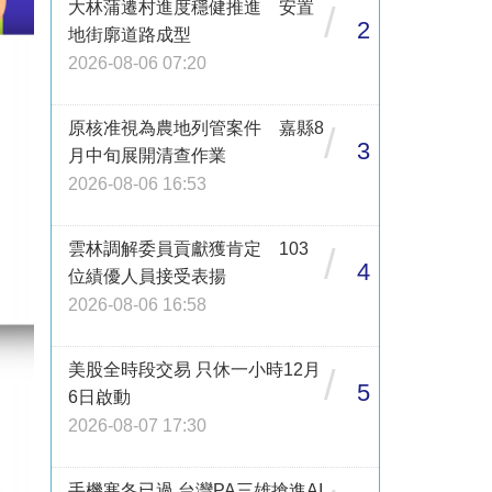
大林蒲遷村進度穩健推進 安置
/
2
地街廓道路成型
2026-08-06 07:20
原核准視為農地列管案件 嘉縣8
/
3
月中旬展開清查作業
2026-08-06 16:53
雲林調解委員貢獻獲肯定 103
/
4
位績優人員接受表揚
2026-08-06 16:58
美股全時段交易 只休一小時12月
/
5
6日啟動
2026-08-07 17:30
手機寒冬已過 台灣PA三雄搶進AI