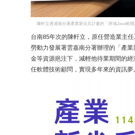
陳軒立透過南分署產業新尖兵計畫的「跨域Java軟
台南85年次的陳軒立，原任營造業主
勞動力發展署雲嘉南分署辦理的「產業
金等資源挹注下，減輕他待業期間的經
任軟體技術顧問，實現多年來的資訊夢