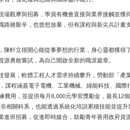
現場觀摩與招募，學員有機會直接與業界接觸並獲
職路雖艱辛，也曾想放棄，但有課程與新尖兵計畫
，陳軒立很開心能從事夢想的行業，身心靈都獲得
資源勇敢嘗試，為自己開啟全新的職涯篇章。
技發展，軟體工程人才需求持續攀升，勞動部「產
計，課程涵蓋電子電機、工業機械、綠能科技、國際
費用，並提供每月8,000元學習獎勵金，最長12個
即使非相關科系，也能透過系統化培訓累積技能並提升
業進班招募，促進即時媒合，鼓勵青年善用政府資