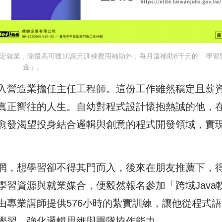
定就業，除最高可獲10萬元訓練費用補助外，每月還補助8千元的「學習
金」。
入營造業擔任主任工程師。這份工作雖然穩定且薪
真正嚮往的人生。自幼對程式設計懷抱熱誠的他，
愈發渴望投身結合邏輯與創意的程式開發領域，實
惘，想學習卻不得其門而入，後來在朋友推薦下，
習資源與就業媒合，便毅然報名參加「跨域Java
由專業講師提供576小時的紮實訓練，讓他從程式語
學習，強化邏輯思維與團隊協作能力。