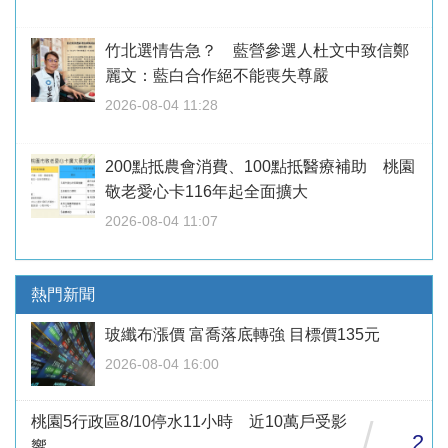
竹北選情告急？ 藍營參選人杜文中致信鄭
麗文：藍白合作絕不能喪失尊嚴
2026-08-04 11:28
200點抵農會消費、100點抵醫療補助 桃園
敬老愛心卡116年起全面擴大
2026-08-04 11:07
熱門新聞
玻纖布漲價 富喬落底轉強 目標價135元
2026-08-04 16:00
桃園5行政區8/10停水11小時 近10萬戶受影
/
2
響