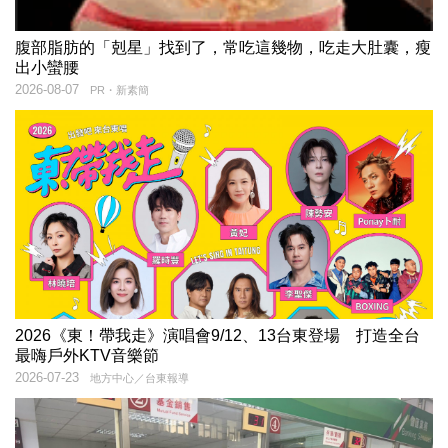
腹部脂肪的「剋星」找到了，常吃這幾物，吃走大肚囊，瘦
出小蠻腰
2026-08-07
PR・新素簡
2026《東！帶我走》演唱會9/12、13台東登場 打造全台
最嗨戶外KTV音樂節
2026-07-23
地方中心／台東報導