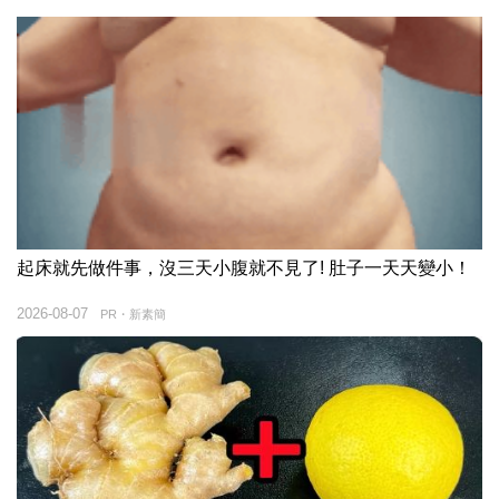
起床就先做件事，沒三天小腹就不見了! 肚子一天天變小！
2026-08-07
PR・新素簡