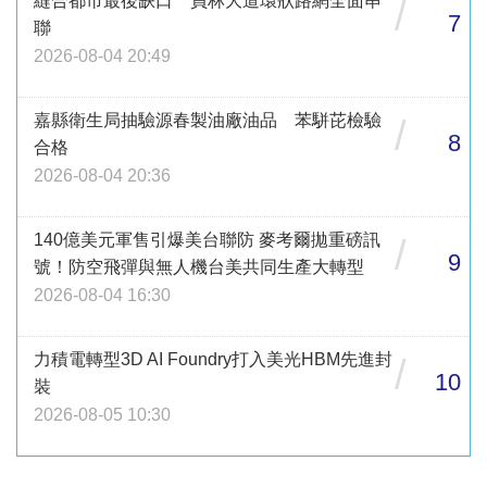
縫合都市最後缺口 員林大道環狀路網全面串
/
7
聯
2026-08-04 20:49
嘉縣衛生局抽驗源春製油廠油品 苯駢芘檢驗
/
8
合格
2026-08-04 20:36
140億美元軍售引爆美台聯防 麥考爾拋重磅訊
/
9
號！防空飛彈與無人機台美共同生產大轉型
2026-08-04 16:30
力積電轉型3D AI Foundry打入美光HBM先進封
/
10
裝
2026-08-05 10:30