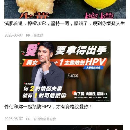
減肥首選，檸檬加它，堅持一週，腰細了，瘦到你懷疑人生
2026-08-07
PR・新素簡
伴侶和妳一起預防HPV，才有資格說愛妳！
2026-08-07
PR・台灣癌症基金會