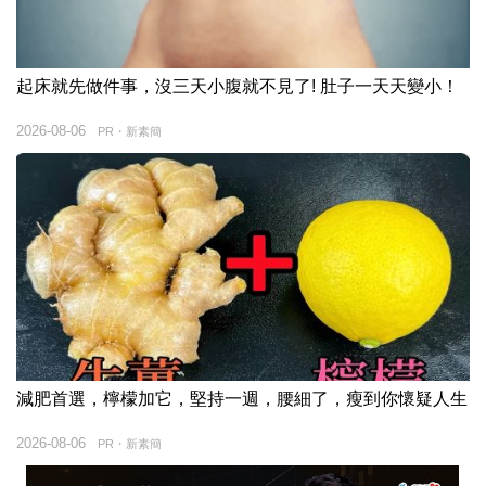
起床就先做件事，沒三天小腹就不見了! 肚子一天天變小！
2026-08-06
PR・新素簡
減肥首選，檸檬加它，堅持一週，腰細了，瘦到你懷疑人生
2026-08-06
PR・新素簡