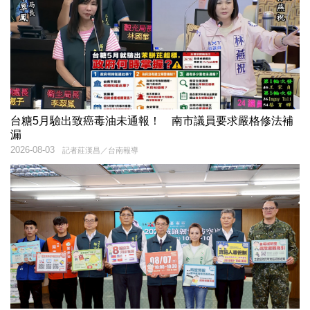
台糖5月驗出致癌毒油未通報！ 南市議員要求嚴格修法補
漏
2026-08-03
記者莊漢昌／台南報導