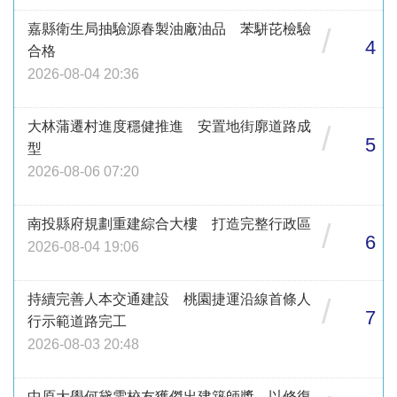
嘉縣衛生局抽驗源春製油廠油品 苯駢芘檢驗
/
4
合格
2026-08-04 20:36
大林蒲遷村進度穩健推進 安置地街廓道路成
/
5
型
2026-08-06 07:20
南投縣府規劃重建綜合大樓 打造完整行政區
/
6
2026-08-04 19:06
持續完善人本交通建設 桃園捷運沿線首條人
/
7
行示範道路完工
2026-08-03 20:48
中原大學何黛雯校友獲傑出建築師獎 以修復