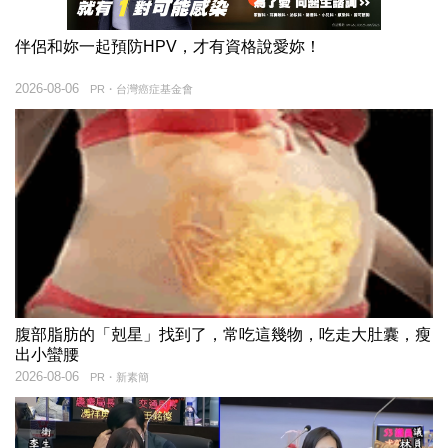
伴侶和妳一起預防HPV，才有資格說愛妳！
2026-08-06
PR・台灣癌症基金會
腹部脂肪的「剋星」找到了，常吃這幾物，吃走大肚囊，瘦
出小蠻腰
2026-08-06
PR・新素簡