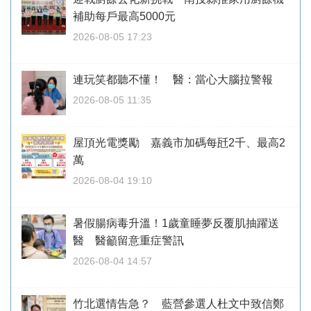
補助每戶最高5000元
2026-08-05 17:23
連玩笑都聽不懂！ 醫：當心大腦拉警報
2026-08-05 11:35
屋頂光電獎勵 嘉義市加碼每瓩2千、最高2
萬
2026-08-04 19:10
暑假腸病毒升溫！1歲童睡夢反覆肌抽躍送
醫 醫籲留意重症警訊
2026-08-04 14:57
竹北選情告急？ 藍營參選人杜文中致信鄭