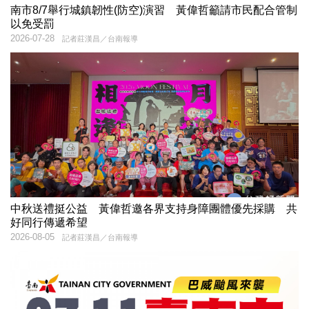
南市8/7舉行城鎮韌性(防空)演習 黃偉哲籲請市民配合管制
以免受罰
2026-07-28
記者莊漢昌／台南報導
中秋送禮挺公益 黃偉哲邀各界支持身障團體優先採購 共
好同行傳遞希望
2026-08-05
記者莊漢昌／台南報導