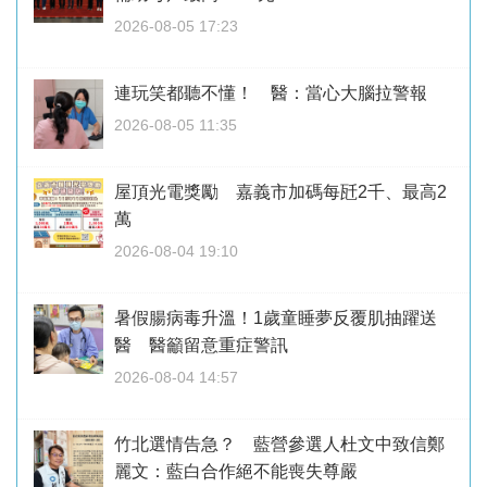
2026-08-05 17:23
連玩笑都聽不懂！ 醫：當心大腦拉警報
2026-08-05 11:35
屋頂光電獎勵 嘉義市加碼每瓩2千、最高2
萬
2026-08-04 19:10
暑假腸病毒升溫！1歲童睡夢反覆肌抽躍送
醫 醫籲留意重症警訊
2026-08-04 14:57
竹北選情告急？ 藍營參選人杜文中致信鄭
麗文：藍白合作絕不能喪失尊嚴