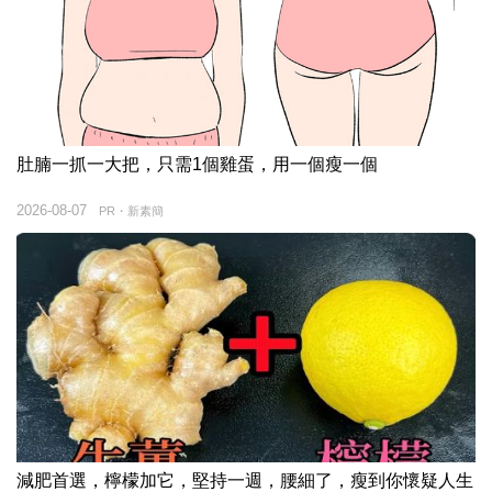
肚腩一抓一大把，只需1個雞蛋，用一個瘦一個
2026-08-07
PR・新素簡
減肥首選，檸檬加它，堅持一週，腰細了，瘦到你懷疑人生