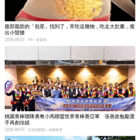
腹部脂肪的「剋星」找到了，常吃這幾物，吃走大肚囊，瘦
出小蠻腰
2026-08-07
PR・新素簡
桃園青棒聯隊勇奪小馬聯盟世界青棒賽亞軍 張善政勉勵選
手再創佳績
2026-08-07
記者黃駿騏／桃園報導