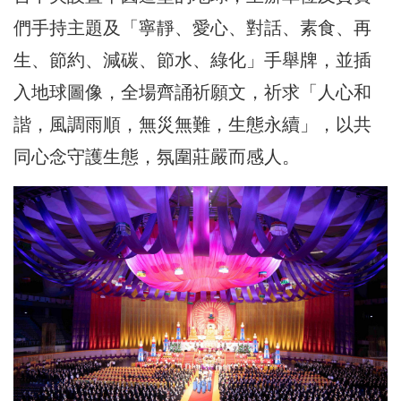
們手持主題及「寧靜、愛心、對話、素食、再
生、節約、減碳、節水、綠化」手舉牌，並插
入地球圖像，全場齊誦祈願文，祈求「人心和
諧，風調雨順，無災無難，生態永續」，以共
同心念守護生態，氛圍莊嚴而感人。