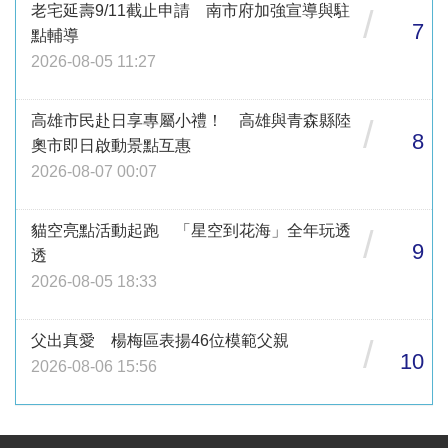
老宅延壽9/11截止申請 南市府加強宣導與駐
/
7
點輔導
2026-08-05 11:27
高雄市民赴日享專屬小禮！ 高雄與青森縣陸
/
8
奧市即日啟動景點互惠
2026-08-07 00:07
貓空亮點活動起跑 「星空到花海」全年玩透
/
9
透
2026-08-05 18:33
父出真愛 楊梅區表揚46位模範父親
/
10
2026-08-06 15:56