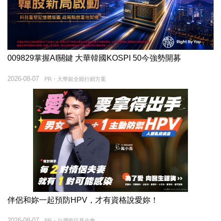
009829掌握AI關鍵 大華韓國KOSPI 50今強勢開募
2026-08-07
PR・大華銀全能行銷方案
伴侶和妳一起預防HPV，才有資格說愛妳！
2026-08-07
PR・台灣癌症基金會