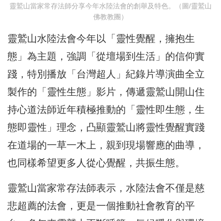
靈鷲山當家常存法師分享今年水陸法會的創舉及特色。（圖/靈鷲山
佛教教團）
靈鷲山水陸法會今年以「靈性覺醒，擁抱生
態」為主題，強調「從壇場到生活」的信仰實
踐，特別播放「台灣超人」紀錄片導演曲全立
製作的「靈性生態」影片，傳遞靈鷲山開山住
持心道法師近年積極推動的「靈性即生態，生
態即靈性」理念，凸顯靈鷲山將靈性覺醒實踐
在道場的一草一木上，親到現場響應的曲導，
也同樣希望更多人從心覺醒，共振生態。
靈鷲山當家常存法師表示，水陸法會不僅是慈
悲超薦的法會，更是一個推動社會教育的平