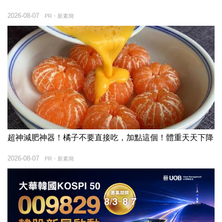
2026-08-07
PR・新素簡
超神減肥神器！橘子不要直接吃，加點這個！體重天天下降
2026-08-07
PR・新素簡