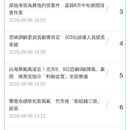
原核准視為農地列管案件 嘉縣8月中旬展開清
/
3
查作業
2026-08-06 16:53
雲林調解委員貢獻獲肯定 103位績優人員接受
/
4
表揚
2026-08-06 16:58
白海豚颱風逼近！北市8、9日恐飆9級陣風、豪
/
5
雨 蔣萬安指示「料敵從寬」全面整備
2026-08-06 16:00
響應永續祭祀新風氣 竹市推「新紙錢三燒」
/
6
政策
2026-08-06 15:12