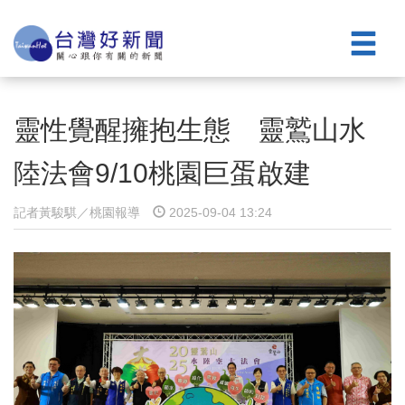
靈性覺醒擁抱生態 靈鷲山水
陸法會9/10桃園巨蛋啟建
記者黃駿騏／桃園報導
2025-09-04 13:24