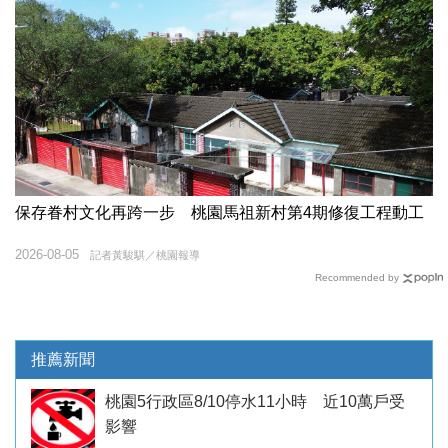
保存眷村文化再跨一步 桃園馬祖新村第4期修復工程動工
2026-08-05
記者黃駿騏／桃園報導
Recommended by
推薦新聞
桃園5行政區8/10停水11小時 近10萬戶受
影響