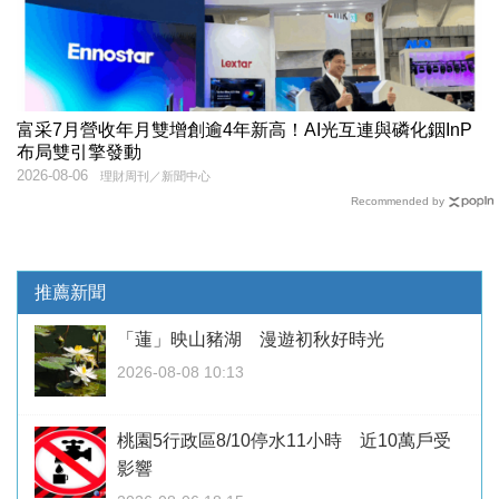
富采7月營收年月雙增創逾4年新高！AI光互連與磷化銦InP
布局雙引擎發動
2026-08-06
理財周刊／新聞中心
Recommended by
推薦新聞
「蓮」映山豬湖 漫遊初秋好時光
2026-08-08 10:13
桃園5行政區8/10停水11小時 近10萬戶受
影響