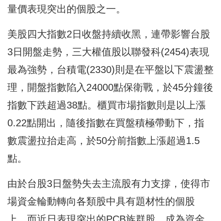
量價表現突出的個股之一。
美股四大指數2日收盤持續收黑，連帶影響台股
3日開盤走勢，三大權值股以聯發科(2454)表現
最為強勢，台積電(2330)則是在平盤以下震盪整
理，開盤指數陷入24000點保衛戰，於45分鐘後
指數下跌超過38點。櫃買市場指數則是以上漲
0.22點開出，隨後指數在買盤積極帶動下，指
數震盪拉抬走高，於50分前指數上漲超過1.5
點。
由於台股3日盤勢失去主流股有力支撐，使得市
場資金輪動轉向各類股中具有題材性的個股
上，而近日表現突出的PCB族群股，成為資金