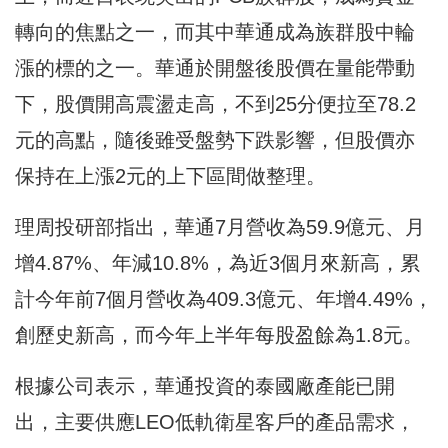
轉向的焦點之一，而其中華通成為族群股中輪
漲的標的之一。華通於開盤後股價在量能帶動
下，股價開高震盪走高，不到25分便拉至78.2
元的高點，隨後雖受盤勢下跌影響，但股價亦
保持在上漲2元的上下區間做整理。
理周投研部指出，華通7月營收為59.9億元、月
增4.87%、年減10.8%，為近3個月來新高，累
計今年前7個月營收為409.3億元、年增4.49%，
創歷史新高，而今年上半年每股盈餘為1.8元。
根據公司表示，華通投資的泰國廠產能已開
出，主要供應LEO低軌衛星客戶的產品需求，