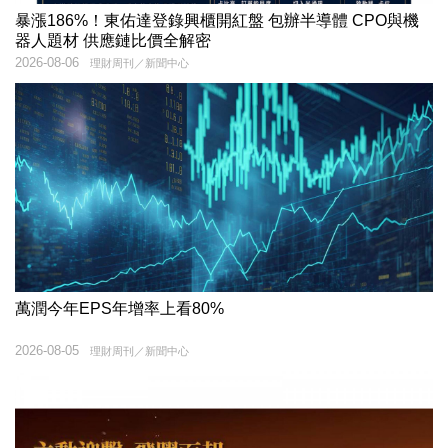
暴漲186%！東佑達登錄興櫃開紅盤 包辦半導體 CPO與機
器人題材 供應鏈比價全解密
2026-08-06
理財周刊／新聞中心
萬潤今年EPS年增率上看80%
2026-08-05
理財周刊／新聞中心