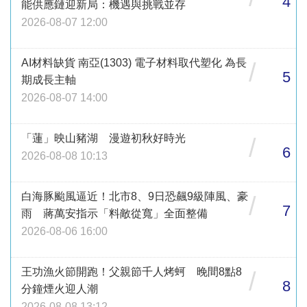
4
能供應鏈迎新局：機遇與挑戰並存
2026-08-07 12:00
AI材料缺貨 南亞(1303) 電子材料取代塑化 為長
/
5
期成長主軸
2026-08-07 14:00
「蓮」映山豬湖 漫遊初秋好時光
/
6
2026-08-08 10:13
白海豚颱風逼近！北市8、9日恐飆9級陣風、豪
/
7
雨 蔣萬安指示「料敵從寬」全面整備
2026-08-06 16:00
王功漁火節開跑！父親節千人烤蚵 晚間8點8
/
8
分鐘煙火迎人潮
2026-08-08 13:12