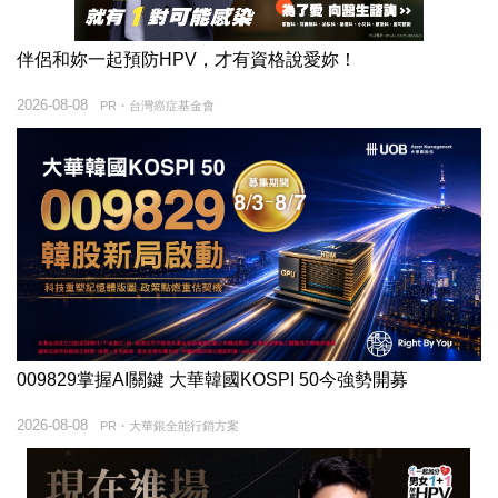
伴侶和妳一起預防HPV，才有資格說愛妳！
2026-08-08
PR・台灣癌症基金會
009829掌握AI關鍵 大華韓國KOSPI 50今強勢開募
2026-08-08
PR・大華銀全能行銷方案