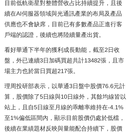
目前低軌衛星對整體營收占比持續提升，且後
續在AI伺服器領域與光通訊產業的布局及產品
供應也不會缺席，目前已有多數產品正進行客
戶端的認證，後續也將陸續量產出貨。
看好華通下半年的獲利成長動能，截至2日收
盤，外已連續3日加碼買超共計13482張，且市
場主力也於當日買超217張。
理周投研部表示，以華通3日盤中股價76.6元計
算，股價除了5日線與10日線外，其餘均線皆以
站上，且自5日線至月線的乖離率維持在-4.1%
至1%偏低區間內，顯示目前股價仍處於低檔，
後續在業績題材反映與量能配合持續下，股價