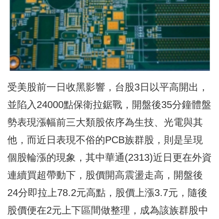
受美股前一日收黑影響，台股3日以平高開出，
並陷入24000點保衛拉鋸戰，開盤後35分鐘體盤
勢表現漲幅前三大類股依序為生技、光電與其
他，而近日表現不俗的PCB族群股，則是呈現
個股輪漲的現象，其中華通(2313)近日更在外資
連續買超帶動下，股價開高震盪走高，開盤後
24分即拉上78.2元高點，股價上漲3.7元，隨後
股價便在2元上下區間做整理，成為該族群股中