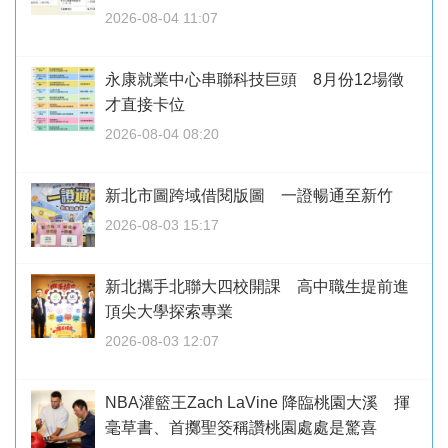
2026-08-04 11:07
永康就業中心串聯科技巨頭 8月份12場徵
才直接卡位
2026-08-04 08:20
新北市圖跨域借閱版圖 一證暢通至新竹
2026-08-03 15:17
新北攜手北聯大四校開課 高中職生提前進
頂尖大學探索專業
2026-08-03 12:07
NBA灌籃王Zach LaVine 降臨桃園大溪 揮
毫草書、首擲聖筊稱讚桃園處處是驚喜