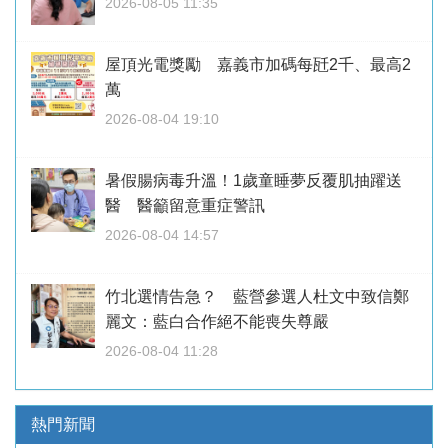
2026-08-05 11:35
屋頂光電獎勵 嘉義市加碼每瓩2千、最高2
萬
2026-08-04 19:10
暑假腸病毒升溫！1歲童睡夢反覆肌抽躍送
醫 醫籲留意重症警訊
2026-08-04 14:57
竹北選情告急？ 藍營參選人杜文中致信鄭
麗文：藍白合作絕不能喪失尊嚴
2026-08-04 11:28
熱門新聞