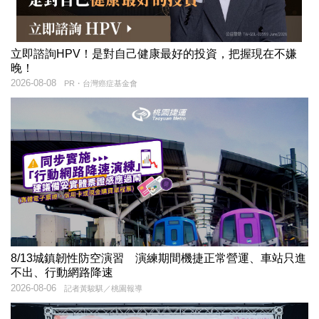
立即諮詢HPV！是對自己健康最好的投資，把握現在不嫌
晚！
2026-08-08
PR・台灣癌症基金會
8/13城鎮韌性防空演習 演練期間機捷正常營運、車站只進
不出、行動網路降速
2026-08-06
記者黃駿騏／桃園報導