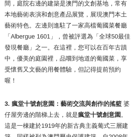
間，庭院右邊的建築是澳門的文創基地，常有
本地藝術表演和創意產品展覽，展現澳門本土
藝術特色。左邊則進駐了一家高檔葡國菜餐廳
「Albergue 1601」，曾被評選為「全球50最佳
發現餐廳」之一。在這裡，您可以在百年古蹟
中，優美的庭園裡，品嚐到地道的葡國菜，享
受懷舊又文藝的用餐體驗，但記得提前預約
喔！
3. 瘋堂十號創意園：藝術交流與創作的搖籃
婆
仔屋旁邊的階梯上去，就是
瘋堂十號創意園
。
這是一棟建於1919年的新古典主義葡式三層建
築，同樣被列為澳門歷史保護建築。自2008年