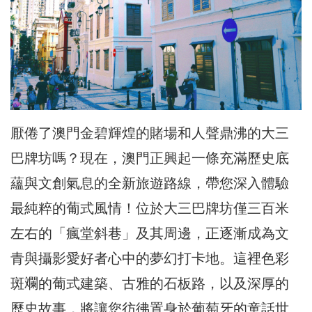
厭倦了澳門金碧輝煌的賭場和人聲鼎沸的大三
巴牌坊嗎？現在，澳門正興起一條充滿歷史底
蘊與文創氣息的全新旅遊路線，帶您深入體驗
最純粹的葡式風情！位於大三巴牌坊僅三百米
左右的「瘋堂斜巷」及其周邊，正逐漸成為文
青與攝影愛好者心中的夢幻打卡地。這裡色彩
斑斕的葡式建築、古雅的石板路，以及深厚的
歷史故事，將讓您彷彿置身於葡萄牙的童話世