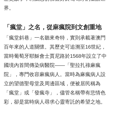
界。
「瘋堂」之名，從麻瘋院到文創重地
「瘋堂斜巷」一名聽來奇特，實則承載著澳門
百年來的人道關懷。其歷史可追溯至16世紀，
當時葡萄牙耶穌會士賈尼路於1568年設立了中
國境內首間傳染病醫院——「聖拉扎祿麻瘋
院」，專門收容麻瘋病人。當時為麻瘋病人設
立的望德聖母堂及周邊區域，便被居民稱為
「瘋堂」或「發瘋寺」，儘管名稱帶有悲情色
彩，卻是當時病人尋求心靈寄託的希望之地。