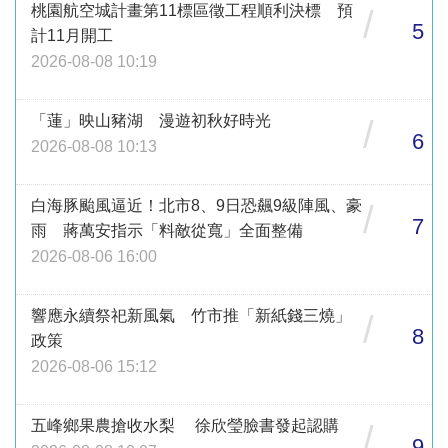
桃園航空城計畫第11標區徵工程順利決標 預
/
5
計11月開工
2026-08-08 10:19
「蓮」映山豬湖 漫遊初秋好時光
/
6
2026-08-08 10:13
白海豚颱風逼近！北市8、9日恐飆9級陣風、豪
/
7
雨 蔣萬安指示「料敵從寬」全面整備
2026-08-06 16:00
響應永續祭祀新風氣 竹市推「新紙錢三燒」
/
8
政策
2026-08-06 15:12
五峰鄉果農搶收水梨 徐欣瑩臉書發起認購
/
9