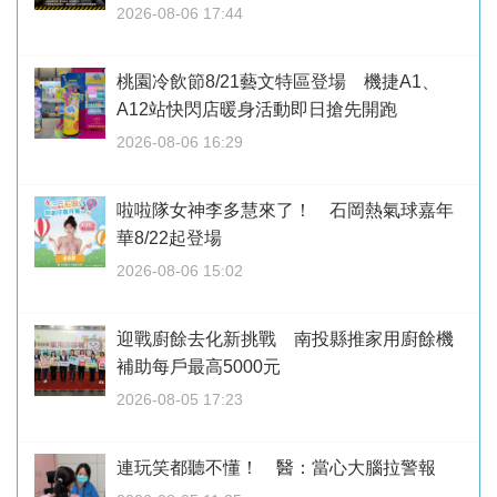
2026-08-06 17:44
桃園冷飲節8/21藝文特區登場 機捷A1、
A12站快閃店暖身活動即日搶先開跑
2026-08-06 16:29
啦啦隊女神李多慧來了！ 石岡熱氣球嘉年
華8/22起登場
2026-08-06 15:02
迎戰廚餘去化新挑戰 南投縣推家用廚餘機
補助每戶最高5000元
2026-08-05 17:23
連玩笑都聽不懂！ 醫：當心大腦拉警報