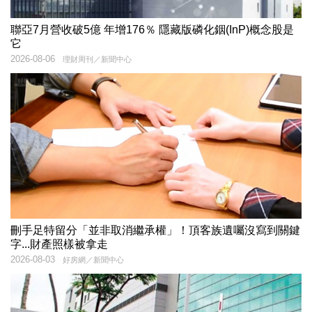
聯亞7月營收破5億 年增176％ 隱藏版磷化銦(InP)概念股是
它
2026-08-06
理財周刊／新聞中心
刪手足特留分「並非取消繼承權」！頂客族遺囑沒寫到關鍵
字...財產照樣被拿走
2026-08-03
好房網／新聞中心