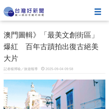
澳門圖輯》「最美文創街區」
爆紅 百年古蹟拍出復古絕美
大片
記者楊博喻／旅遊報導
2025-09-04 09:58