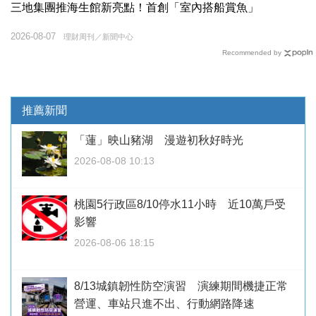
三地集團推海生館新亮點！首創「室內搭船賞魚」
2026-08-07
理財周刊／新聞中心
Recommended by
推薦新聞
「蓮」映山豬湖 漫遊初秋好時光
2026-08-08 10:13
桃園5行政區8/10停水11小時 近10萬戶受
影響
2026-08-06 18:15
8/13城鎮韌性防空演習 演練期間機捷正常
營運、車站只進不出、行動網路降速