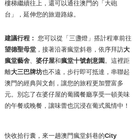
樓梯繼續往上，還可以通往澳門的「大砲
台」，延伸您的旅遊路線。
建議行程：
您可以從「三盞燈」搭計程車前往
望德聖母堂
，接著沿著瘋堂斜巷，依序拜訪
大
瘋堂藝舍
、
婆仔屋
和
瘋堂十號創意園
。這裡距
離
大三巴牌坊
也不遠，步行即可抵達，串聯起
澳門的經典與文創，讓您的旅程更加豐富多
元。別忘了在婆仔屋的葡國餐廳享受一頓美味
的午餐或晚餐，讓味蕾也沉浸在葡式風情中！
快收拾行囊，來一趟澳門瘋堂斜巷的
City