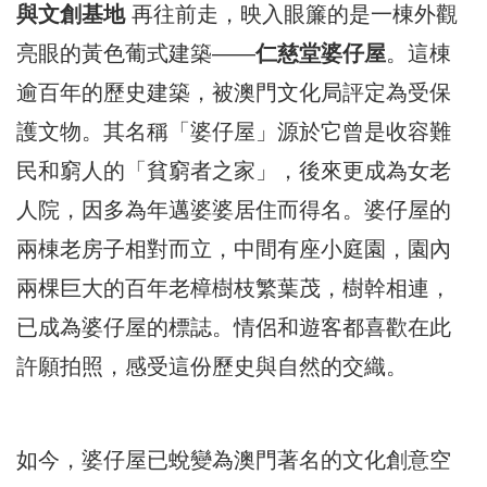
與文創基地
再往前走，映入眼簾的是一棟外觀
亮眼的黃色葡式建築——
仁慈堂婆仔屋
。這棟
逾百年的歷史建築，被澳門文化局評定為受保
護文物。其名稱「婆仔屋」源於它曾是收容難
民和窮人的「貧窮者之家」，後來更成為女老
人院，因多為年邁婆婆居住而得名。婆仔屋的
兩棟老房子相對而立，中間有座小庭園，園內
兩棵巨大的百年老樟樹枝繁葉茂，樹幹相連，
已成為婆仔屋的標誌。情侶和遊客都喜歡在此
許願拍照，感受這份歷史與自然的交織。
如今，婆仔屋已蛻變為澳門著名的文化創意空