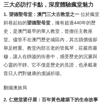
三大必訪打卡點，深度體驗瘋堂魅力
1. 望德聖母堂：澳門三大古教堂之一
位於瘋堂
斜巷起始的
望德聖母堂
，擁有超過440年的歷
史，是澳門最早的華人教堂，曾擔任主教座
堂。儘管不在澳門歷史城區內，其古蹟價值卻
舉足輕重。教堂內部古老的管風琴，莊嚴而肅
穆，讓人在靜謐的街巷中，感受歷史的沉澱與
心靈的平靜。它不僅是歷史的見證，也承載著
昔日人們對健康的虔誠祈禱。
翻攝澳旅局
2. 仁慈堂婆仔屋：百年黃色建築下的生命故事