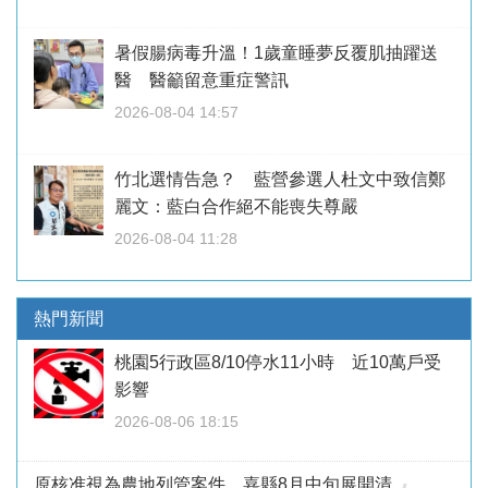
暑假腸病毒升溫！1歲童睡夢反覆肌抽躍送
醫 醫籲留意重症警訊
2026-08-04 14:57
竹北選情告急？ 藍營參選人杜文中致信鄭
麗文：藍白合作絕不能喪失尊嚴
2026-08-04 11:28
熱門新聞
桃園5行政區8/10停水11小時 近10萬戶受
影響
2026-08-06 18:15
原核准視為農地列管案件 嘉縣8月中旬展開清