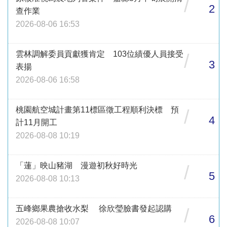
/
2
查作業
2026-08-06 16:53
雲林調解委員貢獻獲肯定 103位績優人員接受
/
3
表揚
2026-08-06 16:58
桃園航空城計畫第11標區徵工程順利決標 預
/
4
計11月開工
2026-08-08 10:19
「蓮」映山豬湖 漫遊初秋好時光
/
5
2026-08-08 10:13
五峰鄉果農搶收水梨 徐欣瑩臉書發起認購
/
6
2026-08-08 10:07