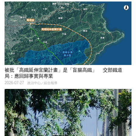
被批「高鐵延伸宜蘭計畫」是「盲腸高鐵」 交部鐵道
局：應回歸事實與專業
2026-07-27
政治中心／綜合報導