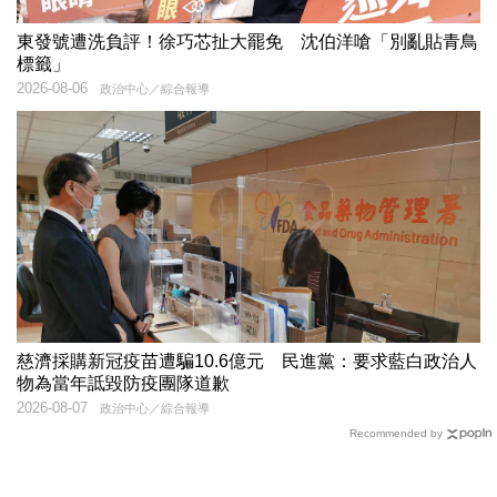
東發號遭洗負評！徐巧芯扯大罷免 沈伯洋嗆「別亂貼青鳥
標籤」
2026-08-06
政治中心／綜合報導
慈濟採購新冠疫苗遭騙10.6億元 民進黨：要求藍白政治人
物為當年詆毀防疫團隊道歉
2026-08-07
政治中心／綜合報導
Recommended by