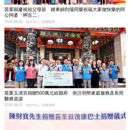
苗栗縣慶祝祖父母節 鍾東錦到場同樂祝福大家做快樂的阿
公阿婆「呷百二」
2026-08-02
地方中心／苗栗報導
苗栗玉清宮捐贈500萬元給縣府 挹注弱勢家庭服務及長照
醫療資源
2026-08-07
地方中心／苗栗報導