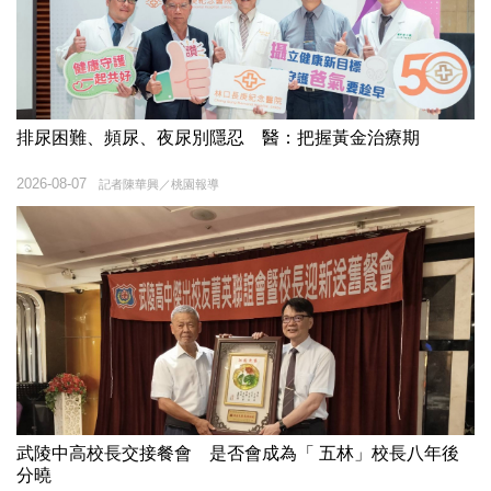
排尿困難、頻尿、夜尿別隱忍 醫：把握黃金治療期
2026-08-07
記者陳華興／桃園報導
武陵中高校長交接餐會 是否會成為「 五林」校長八年後
分曉