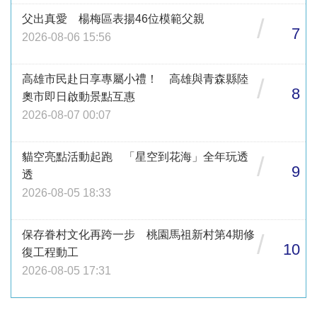
父出真愛 楊梅區表揚46位模範父親
/
7
2026-08-06 15:56
高雄市民赴日享專屬小禮！ 高雄與青森縣陸
/
8
奧市即日啟動景點互惠
2026-08-07 00:07
貓空亮點活動起跑 「星空到花海」全年玩透
/
9
透
2026-08-05 18:33
保存眷村文化再跨一步 桃園馬祖新村第4期修
/
10
復工程動工
2026-08-05 17:31