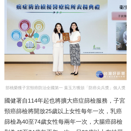
部桃榮獲子宮頸癌防治全國第一 葉玉方獲頒「防癌尖兵獎」個人獎
國健署自114年起也將擴大癌症篩檢服務，子宮
頸癌篩檢將開放25歲以上女性每年一次，乳癌
篩檢為40至74歲女性每兩年一次，大腸癌篩檢