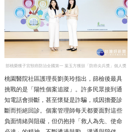
部桃榮獲子宮頸癌防治全國第一 葉玉方獲頒「防癌尖兵獎」個人獎
桃園醫院社區護理長劉美玲指出，篩檢後最具
挑戰的是「陽性個案追蹤」。許多民眾接到通
知電話會掛斷，甚至懷疑是詐騙，或因擔憂診
斷而拒絕回診。個案管理師每天都要面對這些
負面情緒與阻礙，但仍抱持「救人為先、使命
必達」的精神，不斷透過鼓勵、溝通與陪伴，