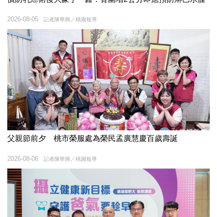
2026-08-05
記者陳華興／桃園報導
父親節前夕 桃市榮服處為榮民孟廣慧慶百歲壽誕
2026-08-06
記者陳華興／桃園報導