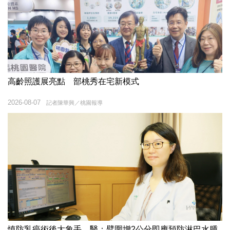
高齡照護展亮點 部桃秀在宅新模式
2026-08-07
記者陳華興／桃園報導
慎防乳癌術後大象手 醫：臂圍增2公分即應預防淋巴水腫