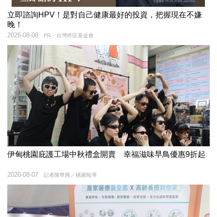
立即諮詢HPV！是對自己健康最好的投資，把握現在不嫌
晚！
2026-08-08
PR・台灣癌症基金會
伊甸桃園庇護工場中秋禮盒開賣 幸福滋味早鳥優惠9折起
2026-08-07
記者陳華興／桃園報導