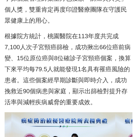
個人獎，雙重肯定再度印證醫療團隊在守護民
眾健康上的用心。
根據院方統計，桃園醫院在113年度共完成
7,100人次子宮頸癌篩檢，成功揪出66位癌前病
變、15位原位癌與8位確診子宮頸癌個案，換算
下來平均每79.5人就能發現1名具有罹癌風險的
患者。這些個案經早期診斷與即時介入，成功
挽救近90個病患與家庭，顯示出篩檢對提升存
活率與減輕疾病威脅的重要成效。