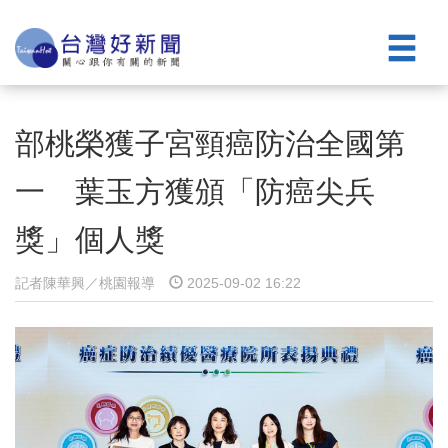
部桃榮獲子宮頸癌防治全國第
一 葉玉方獲頒「防癌尖兵
獎」個人獎
記者陳華興／桃園報導
2025-09-02 16:22