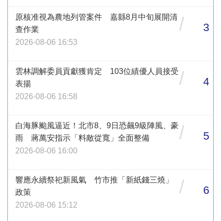
原核准視為農地列管案件 嘉縣8月中旬展開清
/
3
查作業
2026-08-06 16:53
雲林調解委員貢獻獲肯定 103位績優人員接受
/
4
表揚
2026-08-06 16:58
白海豚颱風逼近！北市8、9日恐飆9級陣風、豪
/
5
雨 蔣萬安指示「料敵從寬」全面整備
2026-08-06 16:00
響應永續祭祀新風氣 竹市推「新紙錢三燒」
/
6
政策
2026-08-06 15:12