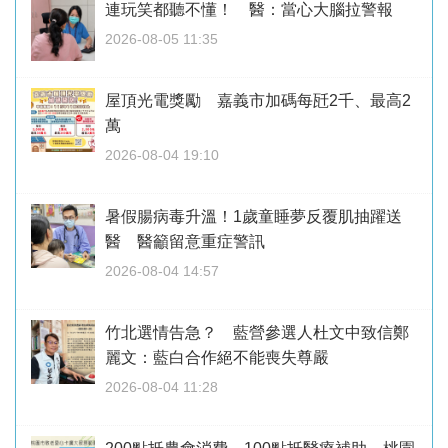
連玩笑都聽不懂！ 醫：當心大腦拉警報
2026-08-05 11:35
屋頂光電獎勵 嘉義市加碼每瓩2千、最高2
萬
2026-08-04 19:10
暑假腸病毒升溫！1歲童睡夢反覆肌抽躍送
醫 醫籲留意重症警訊
2026-08-04 14:57
竹北選情告急？ 藍營參選人杜文中致信鄭
麗文：藍白合作絕不能喪失尊嚴
2026-08-04 11:28