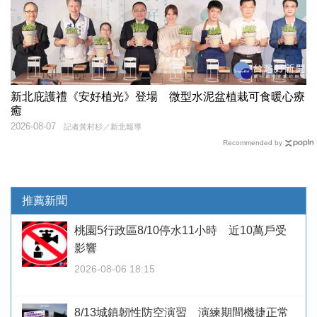
新北庇護禮《安好植光》登場 微型水泥盆植栽可食暖心療
癒
2026-08-07
記者黃村杉／新北報導
Recommended by
推薦新聞
桃園5行政區8/10停水11小時 近10萬戶受
影響
2026-08-06 18:15
8/13城鎮韌性防空演習 演練期間機捷正常