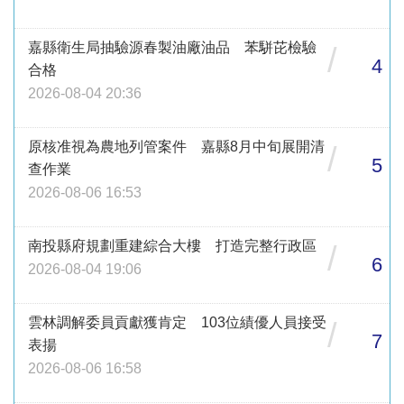
嘉縣衛生局抽驗源春製油廠油品 苯駢芘檢驗
/
4
合格
2026-08-04 20:36
原核准視為農地列管案件 嘉縣8月中旬展開清
/
5
查作業
2026-08-06 16:53
南投縣府規劃重建綜合大樓 打造完整行政區
/
6
2026-08-04 19:06
雲林調解委員貢獻獲肯定 103位績優人員接受
/
7
表揚
2026-08-06 16:58