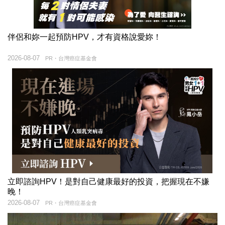
伴侶和妳一起預防HPV，才有資格說愛妳！
2026-08-07
PR・台灣癌症基金會
立即諮詢HPV！是對自己健康最好的投資，把握現在不嫌
晚！
2026-08-07
PR・台灣癌症基金會