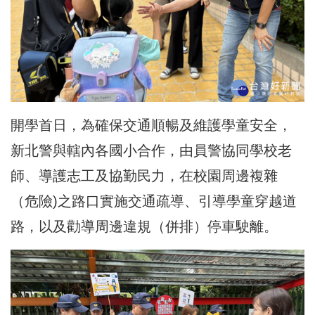
開學首日，為確保交通順暢及維護學童安全，
新北警與轄內各國小合作，由員警協同學校老
師、導護志工及協勤民力，在校園周邊複雜
（危險)之路口實施交通疏導、引導學童穿越道
路，以及勸導周邊違規（併排）停車駛離。