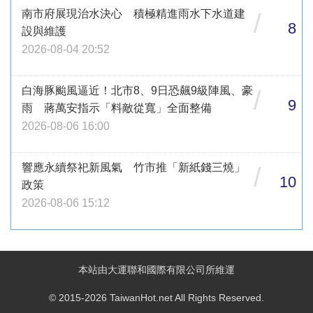
南市府展現治水決心 積極精進雨水下水道建
/
8
設與維護
2026-08-04 20:52
白海豚颱風逼近！北市8、9日恐飆9級陣風、豪
/
9
雨 蔣萬安指示「料敵從寬」全面整備
2026-08-06 16:00
響應永續祭祀新風氣 竹市推「新紙錢三燒」
/
10
政策
2026-08-06 15:12
本站由大運聯和國際有限公司所維運
© 2015-2026 TaiwanHot.net All Rights Reserved.