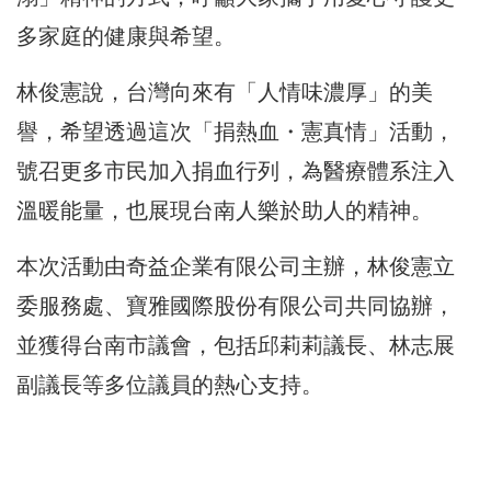
多家庭的健康與希望。
林俊憲說，台灣向來有「人情味濃厚」的美
譽，希望透過這次「捐熱血・憲真情」活動，
號召更多市民加入捐血行列，為醫療體系注入
溫暖能量，也展現台南人樂於助人的精神。
本次活動由奇益企業有限公司主辦，林俊憲立
委服務處、寶雅國際股份有限公司共同協辦，
並獲得台南市議會，包括邱莉莉議長、林志展
副議長等多位議員的熱心支持。