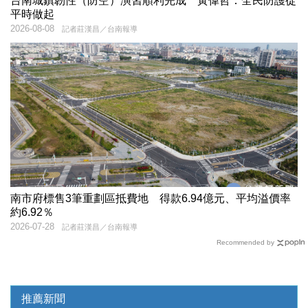
台南城鎮韌性（防空）演習順利完成 黃偉哲：全民防護從
平時做起
2026-08-08
記者莊漢昌／台南報導
南市府標售3筆重劃區抵費地 得款6.94億元、平均溢價率
約6.92％
2026-07-28
記者莊漢昌／台南報導
Recommended by
推薦新聞