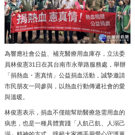
為響應社會公益、補充醫療用血庫存，立法委
員林俊憲31日在其台南市永華路服務處，舉辦
「捐熱血・憲真情」公益捐血活動，誠摯邀請
市民朋友一同參與，以熱血行動傳遞社會的愛
與溫暖。
林俊憲表示，捐血不僅能幫助醫療急需用血的
病患，也是一種具體實踐「人飢己飢、人溺己
溺」精神的方式，呼籲大家攜手用愛心守護更