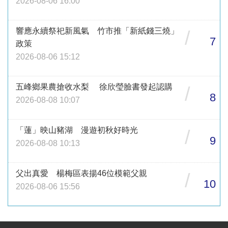
2026-08-06 16:00
響應永續祭祀新風氣 竹市推「新紙錢三燒」
/
7
政策
2026-08-06 15:12
五峰鄉果農搶收水梨 徐欣瑩臉書發起認購
/
8
2026-08-08 10:07
「蓮」映山豬湖 漫遊初秋好時光
/
9
2026-08-08 10:13
父出真愛 楊梅區表揚46位模範父親
/
10
2026-08-06 15:56