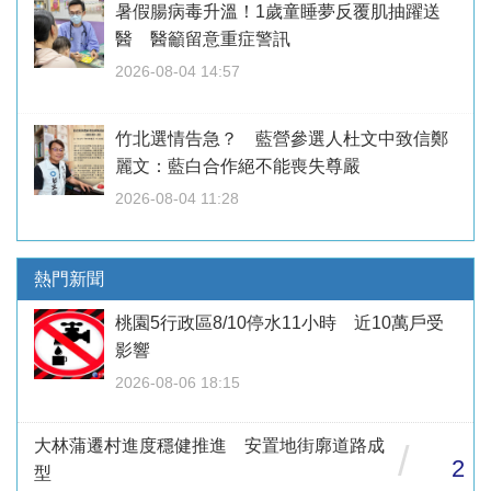
暑假腸病毒升溫！1歲童睡夢反覆肌抽躍送
醫 醫籲留意重症警訊
2026-08-04 14:57
竹北選情告急？ 藍營參選人杜文中致信鄭
麗文：藍白合作絕不能喪失尊嚴
2026-08-04 11:28
熱門新聞
桃園5行政區8/10停水11小時 近10萬戶受
影響
2026-08-06 18:15
大林蒲遷村進度穩健推進 安置地街廓道路成
/
2
型