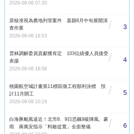
2026-08-06 07:20
原核准視為農地列管案件 嘉縣8月中旬展開清
/
3
查作業
2026-08-06 16:53
雲林調解委員貢獻獲肯定 103位績優人員接受
/
4
表揚
2026-08-06 16:58
桃園航空城計畫第11標區徵工程順利決標 預
/
5
計11月開工
2026-08-08 10:19
白海豚颱風逼近！北市8、9日恐飆9級陣風、豪
/
6
雨 蔣萬安指示「料敵從寬」全面整備