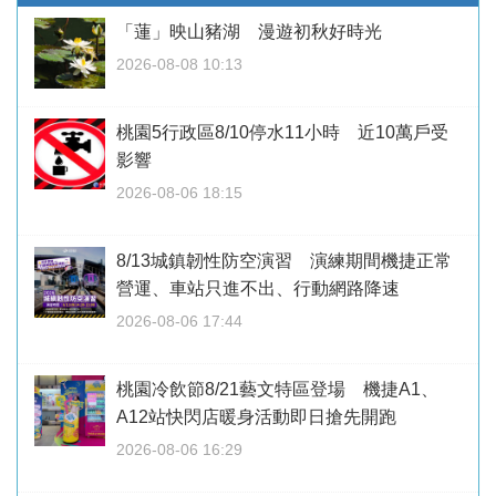
「蓮」映山豬湖 漫遊初秋好時光
2026-08-08 10:13
桃園5行政區8/10停水11小時 近10萬戶受
影響
2026-08-06 18:15
8/13城鎮韌性防空演習 演練期間機捷正常
營運、車站只進不出、行動網路降速
2026-08-06 17:44
桃園冷飲節8/21藝文特區登場 機捷A1、
A12站快閃店暖身活動即日搶先開跑
2026-08-06 16:29