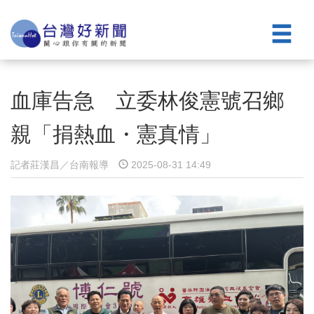
血庫告急 立委林俊憲號召鄉
親「捐熱血・憲真情」
記者莊漢昌／台南報導
2025-08-31 14:49