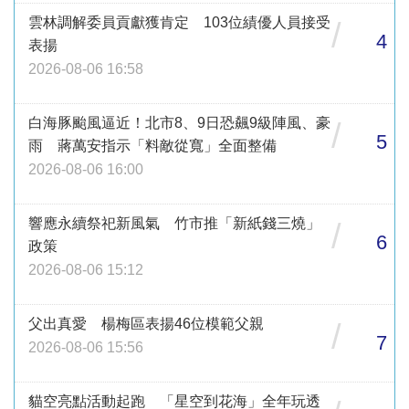
雲林調解委員貢獻獲肯定 103位績優人員接受
/
4
表揚
2026-08-06 16:58
白海豚颱風逼近！北市8、9日恐飆9級陣風、豪
/
5
雨 蔣萬安指示「料敵從寬」全面整備
2026-08-06 16:00
響應永續祭祀新風氣 竹市推「新紙錢三燒」
/
6
政策
2026-08-06 15:12
父出真愛 楊梅區表揚46位模範父親
/
7
2026-08-06 15:56
貓空亮點活動起跑 「星空到花海」全年玩透