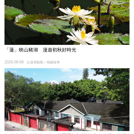
「蓮」映山豬湖 漫遊初秋好時光
2026-08-08
記者黃駿騏／桃園報導