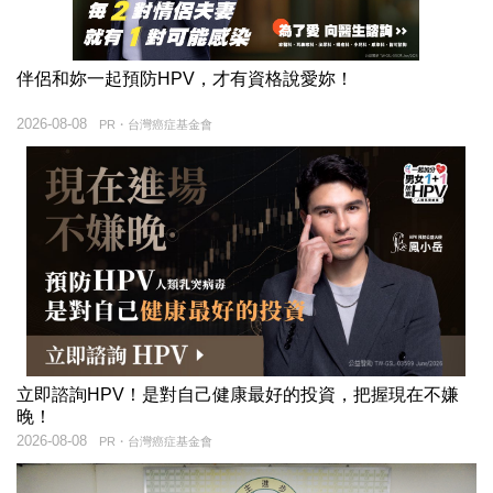
伴侶和妳一起預防HPV，才有資格說愛妳！
2026-08-08
PR・台灣癌症基金會
立即諮詢HPV！是對自己健康最好的投資，把握現在不嫌
晚！
2026-08-08
PR・台灣癌症基金會