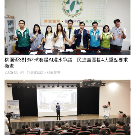
桃園盃3對3籃球賽爆AI灌水爭議 民進黨團提4大重點要求
徹查
2026-08-04
記者黃駿騏／桃園報導