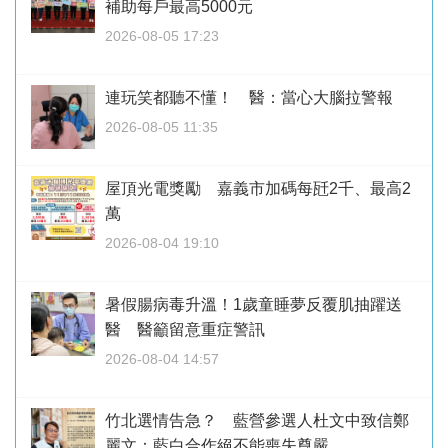
補助每戶最高5000元
2026-08-05 17:23
連玩笑都聽不懂！ 醫：當心大腦拉警報
2026-08-05 11:35
屋頂光電獎勵 嘉義市加碼每瓩2千、最高2
萬
2026-08-04 19:10
暑假腸病毒升溫！1歲童睡夢反覆肌抽躍送
醫 醫籲留意重症警訊
2026-08-04 14:57
竹北選情告急？ 藍營參選人杜文中致信鄭
麗文：藍白合作絕不能喪失尊嚴