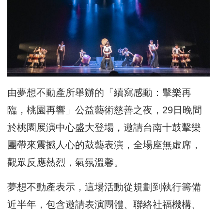
由夢想不動產所舉辦的「續寫感動：擊樂再
臨，桃園再響」公益藝術慈善之夜，29日晚間
於桃園展演中心盛大登場，邀請台南十鼓擊樂
團帶來震撼人心的鼓藝表演，全場座無虛席，
觀眾反應熱烈，氣氛溫馨。
夢想不動產表示，這場活動從規劃到執行籌備
近半年，包含邀請表演團體、聯絡社福機構、