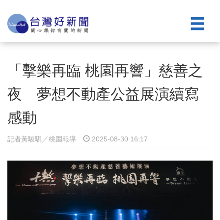
「擊樂再臨 桃園再響」慈善之
夜 夢想不動產公益展演續寫
感動
記者黃駿騏／桃園報導
2025-08-30 16:17