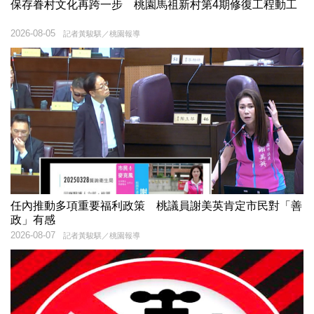
保存眷村文化再跨一步 桃園馬祖新村第4期修復工程動工
2026-08-05
記者黃駿騏／桃園報導
任內推動多項重要福利政策 桃議員謝美英肯定市民對「善
政」有感
2026-08-07
記者黃駿騏／桃園報導