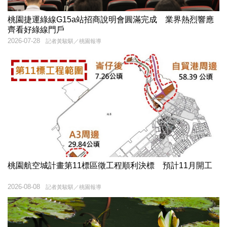
桃園捷運綠線G15a站招商說明會圓滿完成 業界熱烈響應
齊看好綠線門戶
2026-07-28
記者黃駿騏／桃園報導
桃園航空城計畫第11標區徵工程順利決標 預計11月開工
2026-08-08
記者黃駿騏／桃園報導