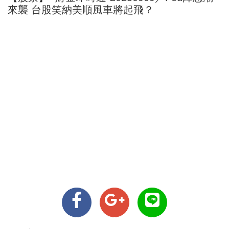
來襲 台股笑納美順風車將起飛？