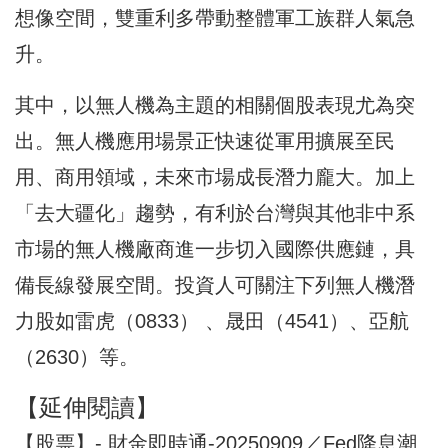
想像空間，雙重利多帶動整體軍工族群人氣急
升。
其中，以無人機為主題的相關個股表現尤為突
出。無人機應用場景正快速從軍用擴展至民
用、商用領域，未來市場成長潛力龐大。加上
「去大疆化」趨勢，有利於台灣與其他非中系
市場的無人機廠商進一步切入國際供應鏈，具
備長線發展空間。投資人可關注下列無人機潛
力股如雷虎（0833） 、晟田（4541）、亞航
（2630）等。
【延伸閱讀】
【股票】- 財金即時通-20250909／Fed降息潮