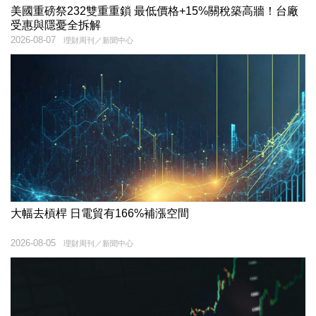
美國重磅祭232雙重重鎖 最低價格+15%關稅築高牆！台廠
受惠與隱憂全拆解
2026-08-07
理財周刊／新聞中心
大幅去槓桿 日電貿有166%補漲空間
2026-08-05
理財周刊／新聞中心