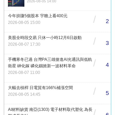
2026-08-05 14:00
今年拚賺5個股本 宇瞻上看400元
/
2
2026-08-05 15:00
美股全時段交易 只休一小時12月6日啟動
/
3
2026-08-07 17:30
手機寒冬已過 台灣PA三雄搶進AI光通訊與低軌
/
4
衛星 砷化鎵 磷化銦掀新一波材料革命
2026-08-07 11:00
大幅去槓桿 日電貿有166%補漲空間
/
5
2026-08-05 14:45
AI材料缺貨 南亞(1303) 電子材料取代塑化 為長
/
6