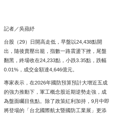
記者／吳蘋紓
台股（29）日開高走低，早盤以24,438點開
出，隨後賣壓出籠，指數一路震盪下挫，尾盤
翻黑，終場收在24,233點，小跌3.35點，跌幅
0.01%，成交金額達4,646億元。
專家表示，在2026年國防預算預計大增近五成
的強力推動下，軍工概念股近期逆勢走強，成
為盤面矚目焦點。除了政策紅利加持，9月中即
將登場的「台北國際航太暨國防工業展」更添