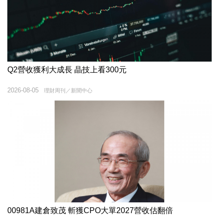
Q2營收獲利大成長 晶技上看300元
2026-08-05
理財周刊／新聞中心
00981A建倉致茂 斬獲CPO大單2027營收估翻倍