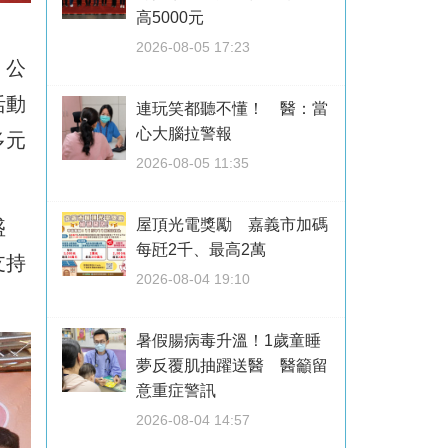
高5000元
2026-08-05 17:23
」公
活動
連玩笑都聽不懂！ 醫：當
心大腦拉警報
多元
2026-08-05 11:35
。
盛
屋頂光電獎勵 嘉義市加碼
每瓩2千、最高2萬
支持
2026-08-04 19:10
暑假腸病毒升溫！1歲童睡
夢反覆肌抽躍送醫 醫籲留
意重症警訊
2026-08-04 14:57