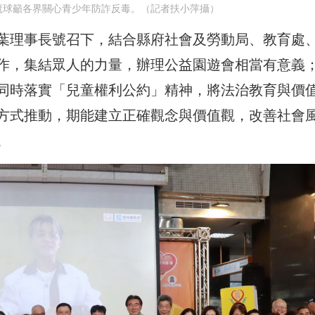
魔球籲各界關心青少年防詐反毒。（記者扶小萍攝）
葉理事長號召下，結合縣府社會及勞動局、教育處
作，集結眾人的力量，辦理公益園遊會相當有意義
同時落實「兒童權利公約」精神，將法治教育與價
方式推動，期能建立正確觀念與價值觀，改善社會
。