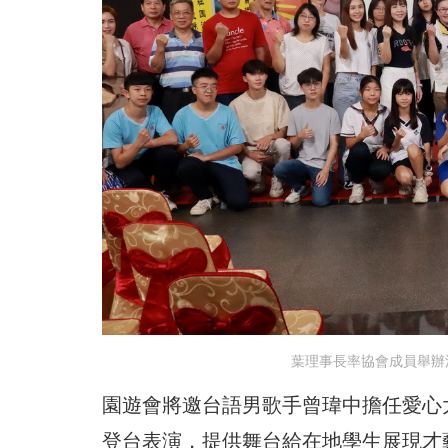
葉理事長率協會成員舉辦
園遊會將邀台語男歌手曾瑋中擔任愛心
登台表演，提供舞台給在地學生展現才