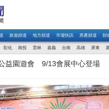
道
旅遊頻道
地方頻道
市場快訊
房產頻道
財
彰化
南投
雲林
嘉義
台南
高雄
屏東
公益園遊會 9/13會展中心登場