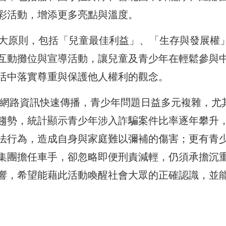
彩活動，增添更多亮點與溫度。
四大原則，包括「兒童最佳利益」、「生存與發展權
互動攤位與宣導活動，讓兒童及青少年在輕鬆參與
活中落實尊重與保護他人權利的觀念。
與網路資訊快速傳播，青少年問題日益多元複雜，尤
趨勢，統計顯示青少年涉入詐騙案件比率逐年攀升
法行為，造成自身與家庭難以彌補的傷害；更有青
集團擔任車手，卻忽略即便刑責減輕，仍須承擔沉
響，希望能藉此活動喚醒社會大眾的正確認識，並