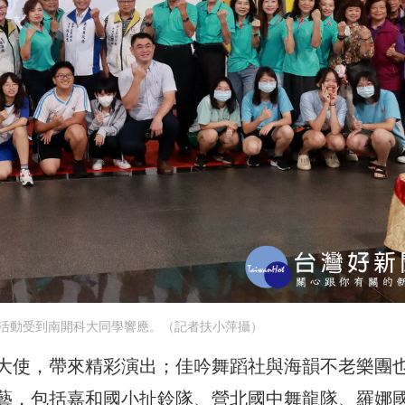
活動受到南開科大同學響應。（記者扶小萍攝）
大使，帶來精彩演出；佳吟舞蹈社與海韻不老樂團
藝，包括嘉和國小扯鈴隊、營北國中舞龍隊、羅娜