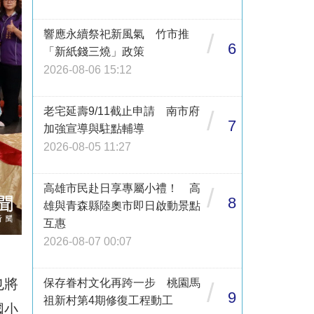
響應永續祭祀新風氣 竹市推
/
6
「新紙錢三燒」政策
2026-08-06 15:12
老宅延壽9/11截止申請 南市府
/
7
加強宣導與駐點輔導
2026-08-05 11:27
高雄市民赴日享專屬小禮！ 高
/
8
雄與青森縣陸奧市即日啟動景點
互惠
2026-08-07 00:07
也將
保存眷村文化再跨一步 桃園馬
/
9
祖新村第4期修復工程動工
國小