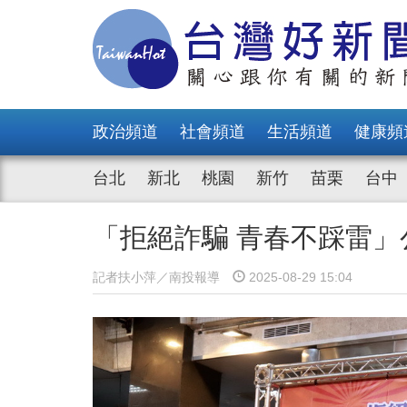
政治頻道
社會頻道
生活頻道
健康頻
台北
新北
桃園
新竹
苗栗
台中
「拒絕詐騙 青春不踩雷」
記者扶小萍／南投報導
2025-08-29 15:04