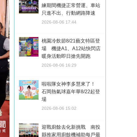
練期間機捷正常營運、車站
只進不出、行動網路降速
2026-08-06 17:44
桃園冷飲節8/21藝文特區登
場 機捷A1、A12站快閃店
暖身活動即日搶先開跑
2026-08-06 16:29
啦啦隊女神李多慧來了！
石岡熱氣球嘉年華8/22起登
場
2026-08-06 15:02
迎戰廚餘去化新挑戰 南投
縣推家用廚餘機補助每戶最