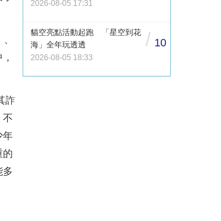
2026-08-05 17:31
貓空亮點活動起跑 「星空到花
/
」、
10
海」全年玩透透
中，
2026-08-05 18:33
其詐
，不
少年
重的
能多