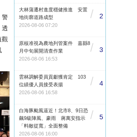
大林蒲遷村進度穩健推進 安置
/
2
、警
地街廓道路成型
2026-08-06 07:20
；透
值觀
原核准視為農地列管案件 嘉縣8
/
3
風
月中旬展開清查作業
2026-08-06 16:53
雲林調解委員貢獻獲肯定 103
/
4
位績優人員接受表揚
2026-08-06 16:58
白海豚颱風逼近！北市8、9日恐
/
5
飆9級陣風、豪雨 蔣萬安指示
「料敵從寬」全面整備
2026-08-06 16:00