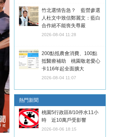
竹北選情告急？ 藍營參選
人杜文中致信鄭麗文：藍白
合作絕不能喪失尊嚴
2026-08-04 11:28
200點抵農會消費、100點
抵醫療補助 桃園敬老愛心
卡116年起全面擴大
2026-08-04 11:07
熱門新聞
桃園5行政區8/10停水11小
時 近10萬戶受影響
2026-08-06 18:15