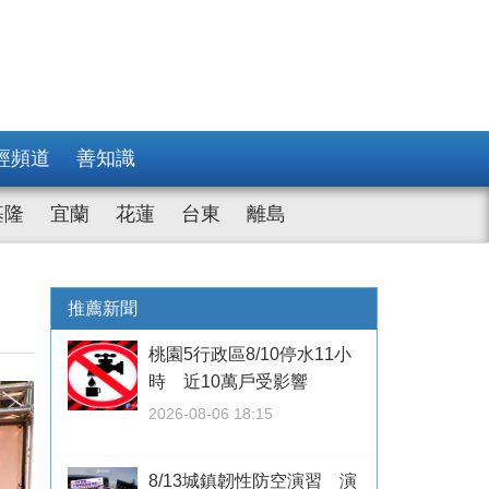
經頻道
善知識
基隆
宜蘭
花蓮
台東
離島
推薦新聞
桃園5行政區8/10停水11小
時 近10萬戶受影響
2026-08-06 18:15
8/13城鎮韌性防空演習 演