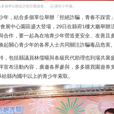
合多個單位辦反詐防詐園遊會。（記者扶小萍攝）
少年，結合多個單位舉辦「拒絕詐騙，青春不踩雷
南投會展中心園區盛大登場，29日在縣府1樓大廳舉辦
與合作，要一起為在地青少年營造更安全、友善且
喚起關心青少年的各界人士共同關注詐騙毒品危害
持，包括縣議員林儒暘與各級民代助理也到場共襄
萍宣布活動內容，廣邀各界參與，多多購買園遊券
券給縣內國中以上的青少年索取。